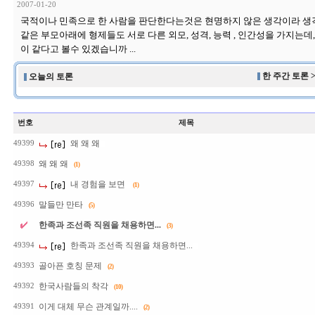
2007-01-20
국적이나 민족으로 한 사람을 판단한다는것은 현명하지 않은 생각이라 생각
같은 부모아래에 형제들도 서로 다른 외모, 성격, 능력 , 인간성을 가지는데
이 같다고 볼수 있겠습니까 ...
한 주간 토론 
오늘의 토론
번호
제목
왜 왜 왜
49399
왜 왜 왜
49398
(1)
내 경험을 보면
49397
(1)
말들만 만타
49396
(5)
한족과 조선족 직원을 채용하면...
(3)
한족과 조선족 직원을 채용하면...
49394
골아픈 호칭 문제
49393
(2)
한국사람들의 착각
49392
(10)
이게 대체 무슨 관계일까....
49391
(2)