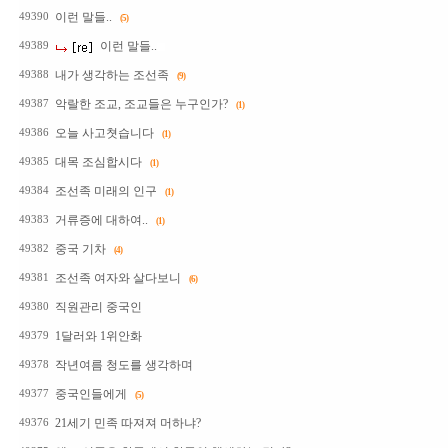
이런 말들..
49390
(5)
이런 말들..
49389
내가 생각하는 조선족
49388
(9)
악랄한 조교, 조교들은 누구인가?
49387
(1)
오늘 사고쳣습니다
49386
(1)
대목 조심합시다
49385
(1)
조선족 미래의 인구
49384
(1)
거류증에 대하여..
49383
(1)
중국 기차
49382
(4)
조선족 여자와 살다보니
49381
(6)
직원관리 중국인
49380
1달러와 1위안화
49379
작년여름 청도를 생각하며
49378
중국인들에게
49377
(5)
21세기 민족 따져져 머하냐?
49376