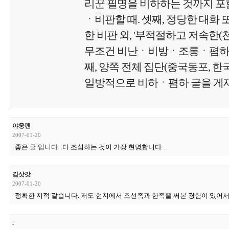
리꾼 필명을 비하하는 것까지 포함
ㆍ비판할 때. 셋째, 정당한 대화 
한 비판 외, '부적절하고 저속한
무조건 비난ㆍ비방ㆍ조롱ㆍ폄하 글
째, 양쪽 전체 집단(중국동포, 
일방적으로 비하ㆍ폄하 글을 게재
야웅팬
2007-01-20
좋은 글 입니다...다 조심하는 것이 가장 현명합니다...
김삿갓
2007-01-20
정확한 지적 같습니다. 저도 현지에서 조선족과 한족을 써본 경험이 있어
.