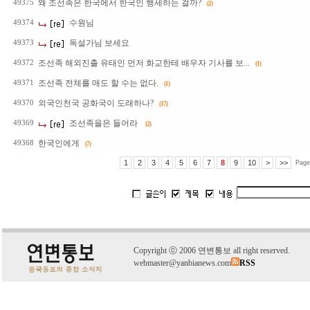
왜 조선족은 한국에서 한국인 행세하는 걸까?
49375
(2)
수원님
49374
독설가님 보세요
49373
조선족 해외진출 유태인 먼저 화교한테 배우자 기사를 보...
49372
(1)
조선족 전체를 매도 할 수는 없다.
49371
(1)
외국인천국 공화국이 도래하나?
49370
(17)
조선족을은 들어라
49369
(2)
한국인에게
49368
(7)
1
2
3
4
5
6
7
8
9
10
>
>>
Page
C
o
pyright
ⓒ
2006 연변통보 all right reserved.
webmaster@yanbianews.com
RSS