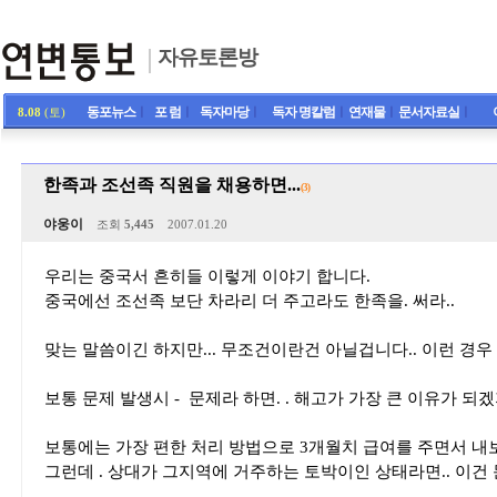
자유토론방
동포뉴스
ㅣ
포 럼
ㅣ
독자마당
ㅣ
독자 명칼럼
ㅣ
연재물
ㅣ
문서자료실
ㅣ
8.08
(토)
한족과 조선족 직원을 채용하면...
(3)
야웅이
조회
5,445
2007.01.20
우리는 중국서 흔히들 이렇게 이야기 합니다.
중국에선 조선족 보단 차라리 더 주고라도 한족을. 써라..
맞는 말씀이긴 하지만... 무조건이란건 아닐겁니다.. 이런 경우 
보통 문제 발생시 - 문제라 하면. . 해고가 가장 큰 이유가 되겠
보통에는 가장 편한 처리 방법으로 3개월치 급여를 주면서 내
그런데 . 상대가 그지역에 거주하는 토박이인 상태라면.. 이건