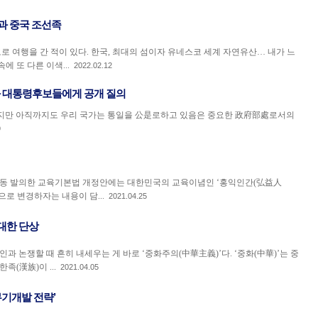
과 중국 조선족
도로 여행을 간 적이 있다. 한국, 최대의 섬이자 유네스코 세계 자연유산… 내가 느
 또 다른 이색...
2022.02.12
 대통령후보들에게 공개 질의
었지만 아직까지도 우리 국가는 통일을 公是로하고 있음은 중요한 政府部處로서의
9
 공동 발의한 교육기본법 개정안에는 대한민국의 교육이념인 ‘홍익인간(弘益人
으로 변경하자는 내용이 담...
2021.04.25
대한 단상
과 논쟁할 때 흔히 내세우는 게 바로 ‘중화주의(中華主義)’다. ‘중화(中華)’는 중
족(漢族)이 ...
2021.04.05
무기개발 전략’