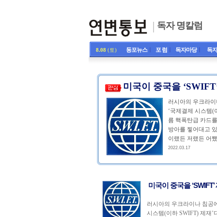
독자 명칼럼
동포뉴스
ㅣ
포 럼
ㅣ
독자마당
ㅣ
독자
8.08
(토)
미국이 중국을 ‘SWIF
러시아의 우크라이나
‘국제결제 시스템(이
름 핵폭탄급 카드를
방아를 찧어대고 있
이랬든 저랬든 어쨌든
2022.03.17
미국이 중국을 ‘SWIFT
러시아의 우크라이나 침공에 
시스템(이하 SWIFT) 제재’