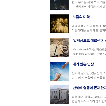
한국 무기는 세계 최고 기술
미 전장에서 검증된 세계 최고
느림의 미학
쉼없이 몰아치고 빠르게 돌아
리빨리라는 문화의 맨 앞자리
‘알렉상드르 예르생’의 
‘Yersinia pestis’라
Emile Jean Yersin)은 프랑
내가 받은 인상
선대가 살았던 곳은 산맥으
민이 되어 서울에서 터를 잡고
난세에 영웅이 존재한
요즘 들어 중국도 '코로나 1
영웅이 나타나리라 생각한다.