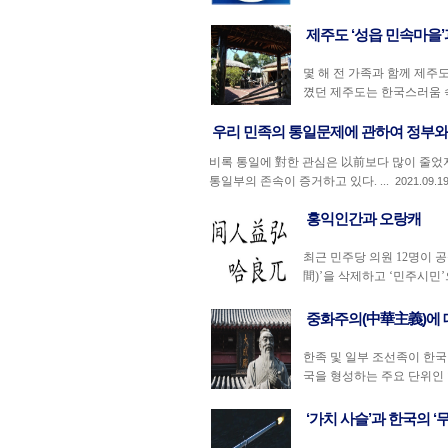
제주도 ‘성읍 민속마을’
몇 해 전 가족과 함께 제주
꼈던 제주도는 한국스러움 속에
우리 민족의 통일문제에 관하여 정부와
비록 통일에 對한 관심은 以前보다 많이 줄
통일부의 존속이 증거하고 있다. ...
2021.09.1
홍익인간과 오랑캐
최근 민주당 의원 12명이
間)’을 삭제하고 ‘민주시민’
중화주의(中華主義)에 
한족 및 일부 조선족이 한국인
국을 형성하는 주요 단위인 한
‘가치 사슬’과 한국의 ‘