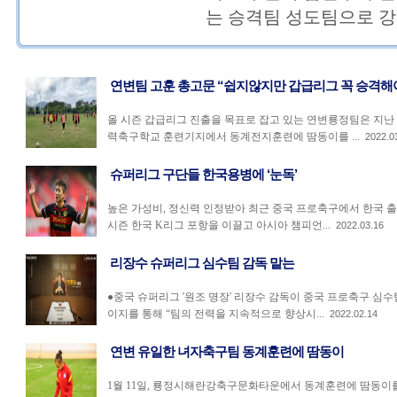
는 승격팀 성도팀으로 강..
연변팀 고훈 총고문 “쉽지않지만 갑급리그 꼭 승격해
올 시즌 갑급리그 진출을 목표로 잡고 있는 연변룡정팀은 지난 
력축구학교 훈련기지에서 동계전지훈련에 땀동이를 ...
2022.0
슈퍼리그 구단들 한국용병에 ‘눈독’
높은 가성비, 정신력 인정받아 최근 중국 프로축구에서 한국 출
시즌 한국 K리그 포항을 이끌고 아시아 챔피언...
2022.03.16
리장수 슈퍼리그 심수팀 감독 맡는
●중국 슈퍼리그 '원조 명장' 리장수 감독이 중국 프로축구 심수
이지를 통해 “팀의 전력을 지속적으로 향상시...
2022.02.14
연변 유일한 녀자축구팀 동계훈련에 땀동이
1월 11일, 룡정시해란강축구문화타운에서 동계훈련에 땀동이