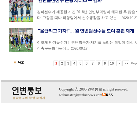
연변출신선수 근황 시리즈 — 김파
김파선수가 제공한 사진 2018년 연변부덕팀이 해체된 후 많은
다. 고향을 떠나 타향팀에서 선수생활을 하고 있는...
2020.10.2
"을급리그 가자!"… 원 연변팀선수들 모여 훈련 재개
이렇게 반가울수가 ! 연변축구가 재기를 노리는 작업이 정식 
강축구문화타운에...
2020.09.17
1
2
3
4
5
6
7
8
9
10
>
>>
Pag
C
o
pyright
ⓒ
2006 연변통보 all right reserved.
webmaster@yanbianews.com
RSS