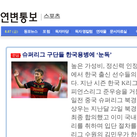
스포츠
동포뉴스
ㅣ
포 럼
ㅣ
독자마당
ㅣ
독자 명칼럼
ㅣ
연재물
ㅣ
문서자료실
ㅣ
8.07
(금)
슈퍼리그 구단들 한국용병에 ‘눈독’
높은 가성비, 정신력 인
에서 한국 출신 선수들의
다. 지난 시즌 한국 K리
피언스리그 준우승을 거
일전 중국 슈퍼리그 북경
상우는 지난달 22일 북
최종 합의했고 이미 국내
리를 취하며 입단 절차를
리그 수원의 김민우가 한