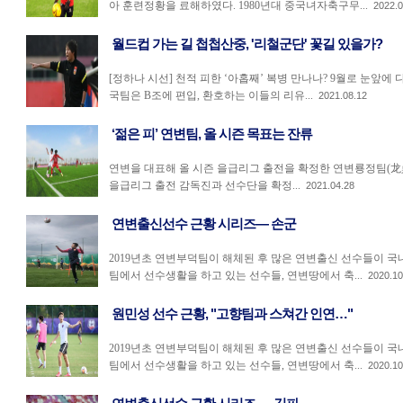
아 훈련정황을 료해하였다. 1980년대 중국녀자축구무...
2022.0
월드컵 가는 길 첩첩산중, '리철군단' 꽃길 있을가?
[정하나 시선] 천적 피한 ‘아홉째’ 복병 만나나? 9월로 눈앞에
국팀은 B조에 편입, 환호하는 이들의 리유...
2021.08.12
‘젊은 피’ 연변팀, 올 시즌 목표는 잔류
연변을 대표해 올 시즌 을급리그 출전을 확정한 연변룡정팀(龙鼎
을급리그 출전 감독진과 선수단을 확정...
2021.04.28
연변출신선수 근황 시리즈— 손군
2019년초 연변부덕팀이 해체된 후 많은 연변출신 선수들이 국
팀에서 선수생활을 하고 있는 선수들, 연변땅에서 축...
2020.10
원민성 선수 근황, "고향팀과 스쳐간 인연…"
2019년초 연변부덕팀이 해체된 후 많은 연변출신 선수들이 국
팀에서 선수생활을 하고 있는 선수들, 연변땅에서 축...
2020.10