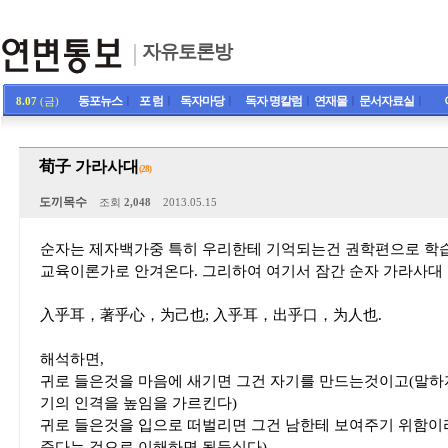
자유토론방
동포뉴스
ㅣ
포 럼
ㅣ
독자마당
ㅣ
독자 명칼럼
ㅣ
연재물
ㅣ
문서자료실
ㅣ
8.07
(금)
荀子 가라사대
(28)
도끼목수
조회
2,048
2013.05.15
순자는 제자백가중 특히 우리한테 기억되는건 권학편으로 학습
교육이론가로 안겨온다. 그리하여 여기서 잠간 순자 가라사대 
入乎耳，著乎心，为己也; 入乎耳，出乎口，为人也.
해석하면,
귀로 들은것을 마음에 새기면 그건 자기를 만드는것이고(말하
기의 인격을 높임을 가르킨다)
귀로 들은것을 입으로 떠벌리면 그건 남한테 보여주기 위함이
준다는 것으로 이해하면 될듯싶다)