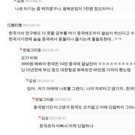
김성
2013-05-15
나로 타기는 좀 벅차겠구나. 왕북운임이 3천원 정도라카니
江南行僧
2013-05-15
한국가서 연구해도 다 못할 공부를 여기 중국에도까지 열심이 하신다고 수
한국가기전에 슬슬 중국에서 풍월이나 즐기는게 좋을듯한데...ㅋㅋ
은빛그리움
2013-05-15
모가 비싸
3000원 해봐야 한국돈 54만 중국에 잘살잔어 ㅎㅎㅎㅎㅎㅎㅎㅎㅎ
난 10년전에 부산 청도 대한항공 화목토만 60만원 가까이 했는뎅
김성
2013-05-15
임마.. 저기 아래에 나로를 그랜다.. 나야 쟈르타고 댕기지...한국
은빛그리움
2013-05-15
중국뱅기만 타고댕겨 한국도 오지말고 아예 단절하지 그러
김성
2013-05-15
한국츠자 이뻐서 어케 단절하냐