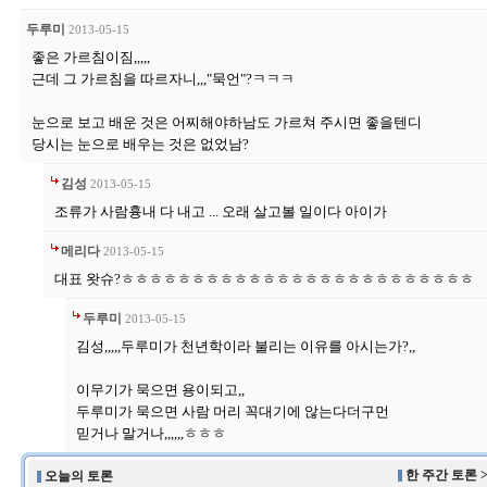
두루미
2013-05-15
좋은 가르침이짐,,,,,
근데 그 가르침을 따르자니,,,"묵언"?ㅋㅋㅋ
눈으로 보고 배운 것은 어찌해야하남도 가르쳐 주시면 좋을텐디
당시는 눈으로 배우는 것은 없었남?
김성
2013-05-15
조류가 사람흉내 다 내고 ... 오래 살고볼 일이다 아이가
메리다
2013-05-15
대표 왓슈?ㅎㅎㅎㅎㅎㅎㅎㅎㅎㅎㅎㅎㅎㅎㅎㅎㅎㅎㅎㅎㅎㅎㅎㅎㅎ
두루미
2013-05-15
김성,,,,,두루미가 천년학이라 불리는 이유를 아시는가?,,
이무기가 묵으면 용이되고,,
두루미가 묵으면 사람 머리 꼭대기에 않는다더구먼
믿거나 말거나,,,,,,ㅎㅎㅎ
한 주간 토론 
오늘의 토론