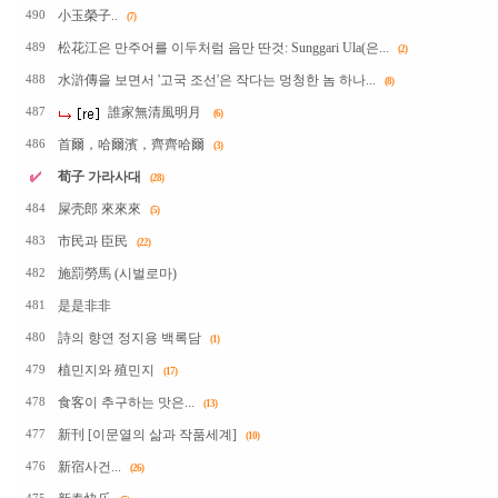
小玉榮子..
490
(7)
松花江은 만주어를 이두처럼 음만 딴것: Sunggari Ula(은...
489
(2)
水滸傳을 보면서 '고국 조선'은 작다는 멍청한 놈 하나...
488
(8)
誰家無清風明月
487
(6)
首爾，哈爾濱，齊齊哈爾
486
(3)
荀子 가라사대
(28)
屎壳郎 來來來
484
(5)
市民과 臣民
483
(22)
施罰勞馬 (시벌로마)
482
是是非非
481
詩의 향연 정지용 백록담
480
(1)
植민지와 殖민지
479
(17)
食客이 추구하는 맛은...
478
(13)
新刊 [이문열의 삶과 작품세계]
477
(10)
新宿사건...
476
(26)