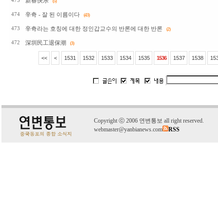
新春快乐
475
(5)
辛奇 - 잘 된 이름이다
474
(43)
辛奇라는 호칭에 대한 정인갑교수의 반론에 대한 반론
473
(2)
深圳民工退保潮
472
(3)
<<
<
1531
1532
1533
1534
1535
1536
1537
1538
15
C
o
pyright
ⓒ
2006 연변통보 all right reserved.
webmaster@yanbianews.com
RSS