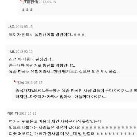
江南行僧
2013-05-15
ㅎㅎㅎ
나로
2013-05-15
도끼가 반드시 실천해야할 명언이다..ㅎㅎㅎ
나로
2013-05-15
김성 아 나한테 관심있냐..
중국대륙 자전거로 횡단할 의향있냐?..
요즘 한국서 유행이라서...한번 땡겨보고 싶으면 의견 제시하길...
김성
2013-05-15
중국가지말라야..중국에서 요즘 한국인 사냥 열풍이 돈다 아이가... 비
하지만...마취제가 가짜서 많아서.. 아플꺼다 아이가...
메리다
2013-05-15
여기서 귀로듣고 마음에 새긴 사람은 아직 못찾앗는데
입으로 나불대는 사람들은 많은거 같아요 ㅎㅎㅎㅎㅎㅎㅎㅎㅎㅎㅎㅎㅎ
피끗 떠오르는 대표가 한사람 더 잇는데 말 안할래 ㅎㅎㅎㅎㅎㅎㅎㅎㅎ