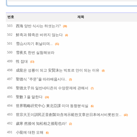
번호
제목
西海 양반 식사는 하셧는가?
503
(30)
鮮족과 韓족은 바뀌지 않는다
502
(4)
雪山사자기 휘날리며...
501
(35)
雪夜炙 한번 실험해보라
500
性 접대
499
(13)
成龍은 성룡이 되고 安賢洙는 빅토르 안이 되는 이유
498
(4)
聖德식 "주문"을 따라배웁시다..
497
(3)
聖德太子와 일반네티즌의 수양문제에 관해서
496
(7)
聖數 3 을 말한다
495
(24)
世界戰略硏究中心 東北亞課 미뎌 동향분석실
494
(6)
世宗大王이訓民正音創製와含께示範한文章은日本에서비롯된것...
493
(42)
歲寒 然後에 知松柏之後彫也라!
492
(2)
小龍에 대한 오해
491
(6)