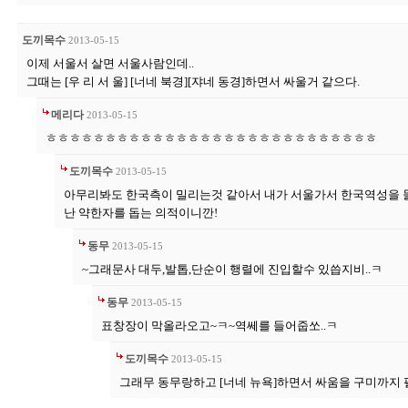
도끼목수
2013-05-15
이제 서울서 살면 서울사람인데..
그때는 [우 리 서 울] [너네 북경][쟈네 동경]하면서 싸울거 같으다.
메리다
2013-05-15
ㅎㅎㅎㅎㅎㅎㅎㅎㅎㅎㅎㅎㅎㅎㅎㅎㅎㅎㅎㅎㅎㅎㅎㅎㅎㅎㅎㅎ
도끼목수
2013-05-15
아무리봐도 한국측이 밀리는것 같아서 내가 서울가서 한국역성을 들
난 약한자를 돕는 의적이니깐!
동무
2013-05-15
~그래문사 대두,발톱,단순이 행렬에 진입할수 있씁지비..ㅋ
동무
2013-05-15
표창장이 막올라오고~ㅋ~역쎄를 들어줍쏘..ㅋ
도끼목수
2013-05-15
그래무 동무랑하고 [너네 뉴욕]하면서 싸움을 구미까지 