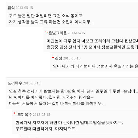
점석
2013-05-15
귀로 들은 말만 떠벌리면 그건 소식 통이고
자기 생각을 남과 교류 하는건 소인이 아니지무...
은빛그리움
2013-05-15
미친놈이 따루 업다 너보고 또라이라 그런다 윤창중
윤창중 김성 전서리 3명 모여서 정보교환하면 도움
김성
2013-05-15
임마 내가 왜 테러범이나 성범죄자 욱실거리는 
도끼목수
2013-05-15
연길 청주 전세기가 칼보다는 한 8만원 싸다. 근데 일주일에 두번...손님이 그
난 씨에이를 예약했다. 철저한 애국주의 행각을 ~
다음번 서울에서 올때는 칼이나 아시아나를 타야지무...
도끼목수
2013-05-15
한국가서 지호자야 하면 다 돈이니깐 맘대로 발설을 못하지무.
무료일때 떠벌려야지...마지막으로...