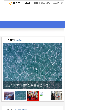
ㅣ
검색
ㅣ
중국날씨
ㅣ
공지사항
신강 백사호에 펼쳐진 푸른 얼음 조각