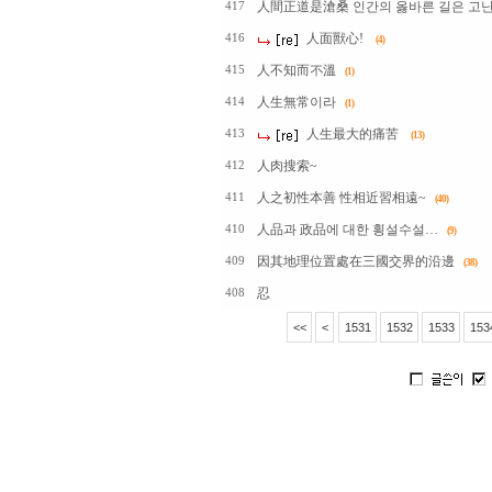
人間正道是滄桑 인간의 옳바른 길은 고난
417
人面獸心!
416
(4)
人不知而不溫
415
(1)
人生無常이라
414
(1)
人生最大的痛苦
413
(13)
人肉搜索~
412
人之初性本善 性相近習相遠~
411
(40)
人品과 政品에 대한 횡설수설…
410
(9)
因其地理位置處在三國交界的沿邊
409
(38)
忍
408
<<
<
1531
1532
1533
153