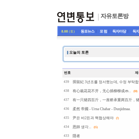
자유토론방
동포뉴스
ㅣ
포 럼
ㅣ
독자마당
ㅣ
독자
8.08
(토)
오늘의 토론
번호
제
孺留紀 3년조를 정서했는데, 수정 부탁합
439
有心栽花花不开，无心插柳柳成ത...
438
(10)
有一只猪四百斤，一座桥承重两百斤，猪&.
437
柔然 帝國 - Urna Chahar - Dunjidmaa.
436
尹은 바2든과 핵협상해야
435
(7)
恩師 생각...
434
(15)
隱者
433