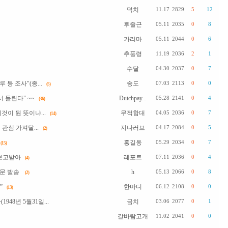
덕치
11.17
2829
5
12
후줄근
05.11
2035
0
8
가리마
05.11
2044
0
6
추풍령
11.19
2036
2
1
수달
04.30
2037
0
7
등 조사"(종...
송도
07.03
2113
0
0
(5)
 들린다" ~~
Dutchpay...
05.28
2141
0
4
(36)
것이 뭔 뜻이냐...
무적함대
04.05
2036
0
7
(14)
관심 가져달...
지나러브
04.17
2084
0
5
(2)
홍길동
05.29
2034
0
7
(15)
보고받아
레포트
07.11
2036
0
4
(4)
문 발송
h
05.13
2066
0
8
(2)
”
한마디
06.12
2108
0
0
(13)
48년 5월31일...
금치
03.06
2077
0
1
갈바람고개
11.02
2041
0
0