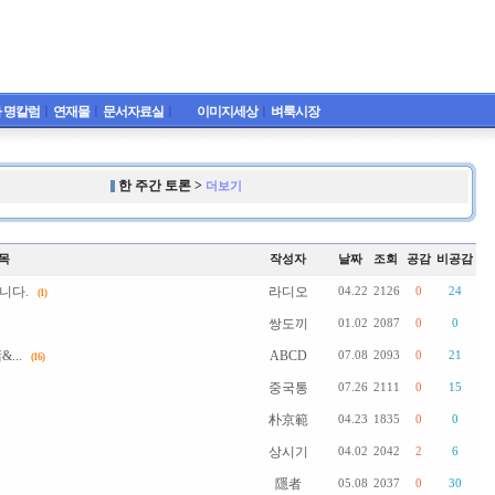
 명칼럼
ㅣ
연재물
ㅣ
문서자료실
ㅣ
이미지세상
ㅣ
벼룩시장
한 주간 토론 >
더보기
목
작성자
날짜
조회
공감
비공감
니다.
라디오
04.22
2126
0
24
(1)
쌍도끼
01.02
2087
0
0
..
ABCD
07.08
2093
0
21
(16)
중국통
07.26
2111
0
15
朴京範
04.23
1835
0
0
상시기
04.02
2042
2
6
隱者
05.08
2037
0
30