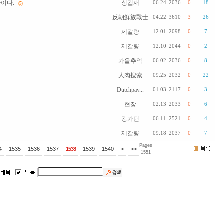
이다.
싱겁재
06.24
2036
0
18
(5)
反朝鮮族戰士
04.22
3610
3
26
제갈량
12.01
2098
0
7
제갈량
12.10
2044
0
2
가을추억
06.02
2036
0
8
人肉搜索
09.25
2032
0
22
Dutchpay...
01.03
2117
0
3
현장
02.13
2033
0
6
강가딘
06.11
2521
0
4
제갈량
09.18
2037
0
7
Pages
4
1535
1536
1537
1538
1539
1540
>
>>
1551