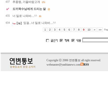
추풍령, 가을바람고개
437
(25)
도끼목수님에게 드리는 말
(2)
너 일로 나와바....^^
435
(6)
잉걸...너 일로 나와바....^^
434
1
2
3
4
5
6
7
8
9
10
>
>>
Pag
C
o
pyright
ⓒ
2006 연변통보 all right reserved.
webmaster@yanbianews.com
RSS