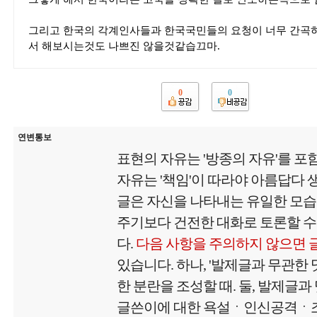
그리고 한국의 각계인사들과 한국국민들의 요청이 너무 간곡하
서 해보시는것도 나쁘진 않을것같습끄마.
0
0
연변통보
표현의 자유는 '방종의 자유'를 포
자유는 '책임'이 따라야 아름답다
글은 자신을 나타내는 유일한 모
주기보다 건전한 대화로 토론할 수
다.
다음 사항을 주의하지 않으면 
있습니다. 하나, '발제글과 무관한
한 분란을 조성할 때. 둘, 발제글과
글쓴이에 대한 욕설ㆍ인신공격ㆍ