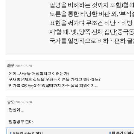
필명을 비하하는 것까지 포함)할 때.
토론을 통한 타당한 비판 외, '부
표현을 써가며 무조건 비난ㆍ비방
재'할 때. 넷, 양쪽 전체 집단(중국
국가를 일방적으로 비하ㆍ폄하 글을
老子
2013-07-28
에이...사람을 매장할려고 이러는가?
구새통유저도 설득을 못하는 이론을 가지고 뭐하겠노?
먼가를 깔아뭉갤수 있을때까지 자꾸 살을 찌워야지...
송도
2013-07-28
전설이 ,,
알랑방구 낀다.
한 주간 이야기
오늘의 사는 이야기