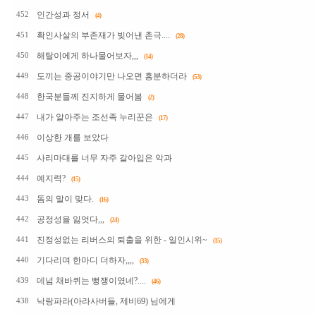
인간성과 정서
452
(4)
확인사살의 부존재가 빚어낸 촌극....
451
(28)
해탈이에게 하나물어보자,,,
450
(14)
도끼는 중공이야기만 나오면 흥분하더라
449
(53)
한국분들께 진지하게 물어봄
448
(2)
내가 알아주는 조선족 누리꾼은
447
(17)
이상한 개를 보았다
446
사리마대를 너무 자주 갈아입은 악과
445
예지력?
444
(15)
돔의 말이 맞다.
443
(16)
공정성을 잃엇다,,,
442
(24)
진정성없는 리버스의 퇴출을 위한 - 일인시위~
441
(15)
기다리며 한마디 더하자,,,,
440
(33)
데넘 채바퀴는 뻥쟁이였네?....
439
(46)
낙랑파라(아라사버들, 제비69) 님에게
438