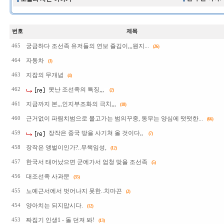
번호
제목
궁금하다 조선족 유저들의 연보 즐김이,,,뭔지...
465
(26)
자동차
464
(3)
지잡의 무개념
463
(4)
못난 조선족의 특징,,,
462
(2)
지금까지 본,,,인지부조화의 극치,,,
461
(18)
근거없이 파렴치범으로 몰고가는 범의꾸중, 동무는 양심에 떳떳한...
460
(66)
장작은 중국 땅을 사기쳐 올 것이다,,
459
(7)
장작은 앵벌이인가?..무책임성,
458
(12)
한국서 태어났으면 군에가서 엄청 맞을 조선족
457
(5)
대조선족 사과문
456
(35)
노예근서에서 벗어나지 못한..치마끈
455
(2)
양아치는 되지맙시다.
454
(12)
짜집기 인생1 - 돌 던져 봐!
453
(13)