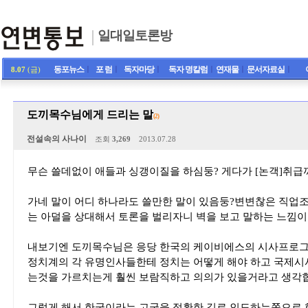
일대일토론방
동포뉴스
ㅣ
포 럼
ㅣ
독자마당
ㅣ
독자 명칼럼
ㅣ
연재물
ㅣ
문서자료실
ㅣ
8.07
(금)
도끼목수님에게 드리는 말
(2)
전설속의 사나이
조회
3,269
2013.07.28
무슨 쓸데없이 애들과 싱갱이질을 하심둥? 게다가 [논객]취급
가네 말이 어디 하나라도 쓸만한 말이 있음둥?변변찮은 직업조
는 아덜을 상대해서 토론을 벌리자니 벽을 보고 말하는 느낌이
내보기엔 도끼목수님은 응당 한국의 케이비에스의 시사프로그
정치계의 각 유명인사들한테 정치는 어떻게 해야 하고 국제시
는것을 가르치는게 훨씬 보람직하고 의의가 있을거라고 생각
그렇게 해서 한국이라는 고국을 정확한 길로 인도하는쪽으로 힘