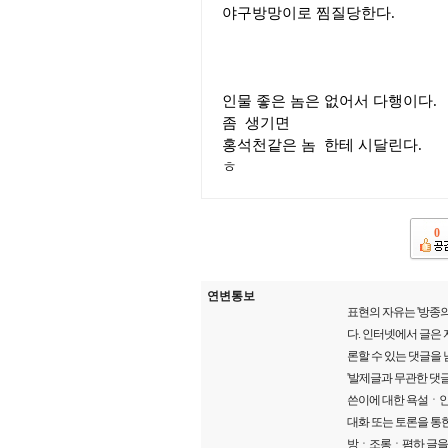
야구방망이로 찜질당한다.
인물 좋은 놈은 없어서 다행이다.
좀 생기면
홍석천같은 놈 한테 시달린다.
ㅎ
0
연변통보
표현의 자유는 '방종의
다. 인터넷에서 글은
론할 수 있는 댓글을
'발제글과 무관한 댓글
쓴이에 대한 욕설ㆍ인
대화 또는 토론을 통한
방ㆍ조롱ㆍ폄하 글을 게