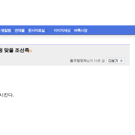
 명칼럼
ㅣ
연재물
ㅣ
문서자료실
ㅣ
이미지세상
ㅣ
벼룩시장
청 맞을 조선족
(5)
돔구장짓자
님의 다른 글
시킨다.