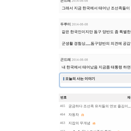
곤드레
2014-08-08
그래서 지금 한국에서 태어난 조선족들이
두루미
2014-08-08
같은 한국인이지만 돔구 양반도 좀 특별한 군
군생활 경험상,,,,,,돔구양반의 의견에 공
곤드레
2014-08-08
내 한국에서 태어났음 지금쯤 태통령 하면
오늘의 사는 이야기
번호
제
궁금하다 조선족 유저들의 연보 즐김이,,,뭔
465
자동차
464
(3)
지잡의 무개념
463
(4)