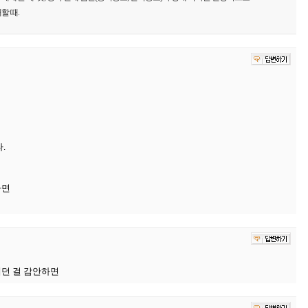
할 때.
.
하면
해던 걸 감안하면