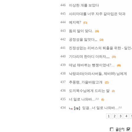
이상한 개를 보았다
446
사리마대를 너무 자주 갈아입은 악과
445
예지력?
444
(15)
돔의 말이 맞다.
443
(16)
공정성을 잃엇다,,,
442
(24)
진정성없는 리버스의 퇴출을 위한 - 일인
441
기다리며 한마디 더하자,,,,
440
(33)
데넘 채바퀴는 뻥쟁이였네?....
439
(46)
낙랑파라(아라사버들, 제비69) 님에게
438
추풍령, 가을바람고개
437
(25)
도끼목수님에게 드리는 말
436
(2)
너 일로 나와바....^^
435
(6)
잉걸...너 일로 나와바....^^
434
1
2
3
4