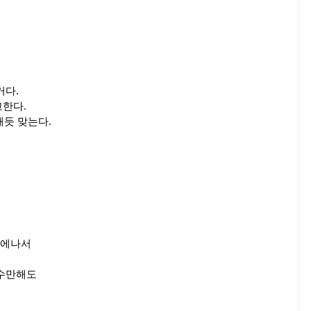
거다.
한다.
패듯 맞는다.
밖에나서
실수만해도