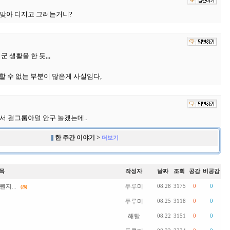
 맞아 디지고 그러는거니?
 생활을 한 듯,,,
감할 수 없는 부분이 많은게 사실임다,
서 걸그룹아덜 안구 놀겠는데..
한 주간 이야기 >
더보기
목
작성자
날짜
조회
공감
비공감
지...
두루미
08.28
3175
0
0
(26)
두루미
08.25
3118
0
0
해탈
08.22
3151
0
0