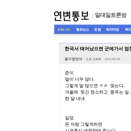
일대일토론방
동포뉴스
ㅣ
포 럼
ㅣ
독자마당
ㅣ
독자
8.06
(목)
한국서 태어났으면 군에가서 엄
돔구장짓자
조회
3,039
2014.08.08
준이
말이 너무 많다.
그렇게 말 많으면 ㅈㄹ 맞는다.
겨울에 뒷간 청소하고 똥푸는 일 
한 달 내내
길덩
돈 자랑 그렇게하면
시골출신 애들한테 죽는다.