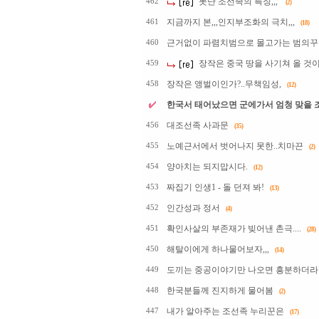
못난 조선족의 특징,,,
462
(2)
지금까지 본,,,인지부조화의 극치,,,
461
(18)
근거없이 파렴치범으로 몰고가는 범의꾸중,
460
장작은 중국 땅을 사기쳐 올 것이
459
장작은 앵벌이인가?..무책임성,
458
(12)
한국서 태어났으면 군에가서 엄청 맞을 
대조선족 사과문
456
(35)
노예근서에서 벗어나지 못한..치마끈
455
(2)
양아치는 되지맙시다.
454
(12)
짜집기 인생1 - 돌 던져 봐!
453
(13)
인간성과 정서
452
(4)
확인사살의 부존재가 빚어낸 촌극....
451
(28)
해탈이에게 하나물어보자,,,
450
(14)
도끼는 중공이야기만 나오면 흥분하더라
449
한국분들께 진지하게 물어봄
448
(2)
내가 알아주는 조선족 누리꾼은
447
(17)