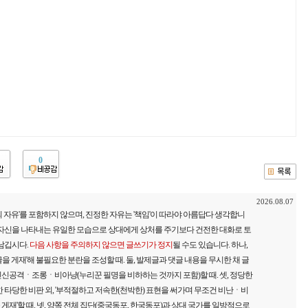
0
2026.08.07
 자유'를 포함하지 않으며, 진정한 자유는 '책임'이 따라야 아름답다 생각합니
 자신을 나타내는 유일한 모습으로 상대에게 상처를 주기보다 건전한 대화로 토
 남깁시다.
다음 사항을 주의하지 않으면 글쓰기가 정지
될 수도 있습니다. 하나,
을 게재'해 불필요한 분란을 조성할 때. 둘, 발제글과 댓글 내용을 무시한 채 글
신공격ㆍ조롱ㆍ비아냥(누리꾼 필명을 비하하는 것까지 포함)할 때. 셋, 정당한
 타당한 비판 외, '부적절하고 저속한(천박한) 표현을 써가며 무조건 비난ㆍ비
재'할 때. 넷, 양쪽 전체 집단(중국동포, 한국동포)과 상대 국가를 일방적으로