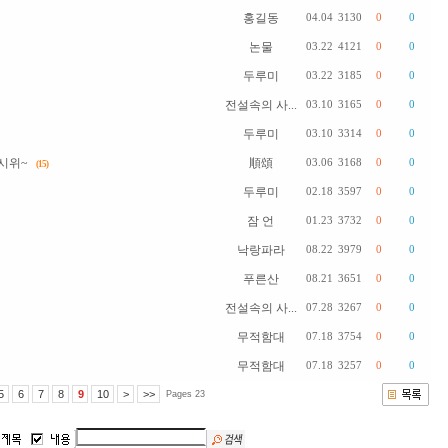
홍길동
04.04
3130
0
0
논물
03.22
4121
0
0
두루미
03.22
3185
0
0
전설속의 사...
03.10
3165
0
0
두루미
03.10
3314
0
0
시위~
順頌
03.06
3168
0
0
(15)
두루미
02.18
3597
0
0
잠 언
01.23
3732
0
0
낙랑파라
08.22
3979
0
0
푸른산
08.21
3651
0
0
전설속의 사...
07.28
3267
0
0
무적함대
07.18
3754
0
0
무적함대
07.18
3257
0
0
5
6
7
8
9
10
>
>>
Pages 23