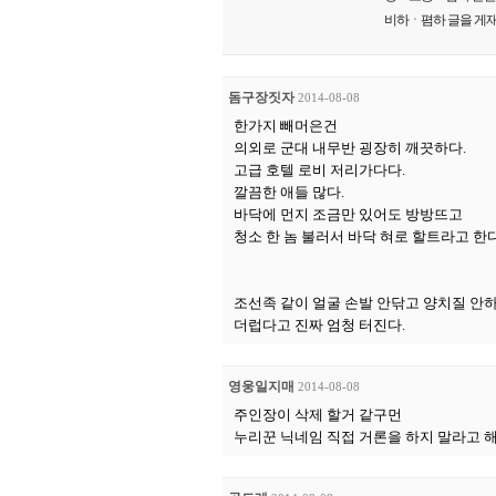
비하ㆍ폄하 글을 게재
돔구장짓자
2014-08-08
한가지 빼머은건
의외로 군대 내무반 굉장히 깨끗하다.
고급 호텔 로비 저리가다다.
깔끔한 애들 많다.
바닥에 먼지 조금만 있어도 방방뜨고
청소 한 놈 불러서 바닥 혀로 할트라고 한다
조선족 같이 얼굴 손발 안닦고 양치질 안
더럽다고 진짜 엄청 터진다.
영웅일지매
2014-08-08
주인장이 삭제 할거 같구먼
누리꾼 닉네임 직접 거론을 하지 말라고 