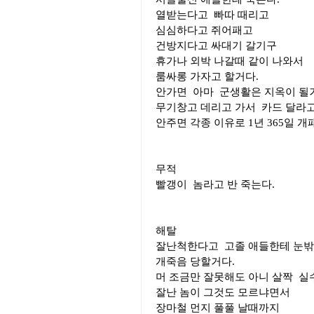
열받는다고 빠따 때리고
심심하다고 쥐어패고
건방지다고 싸대기 갈기구
휴가나 외박 나갈때 같이 나와서
룸싸롱 가자고 할거다.
안가면 아마 군생활은 지옥이 될
무기창고 데리고 가서 카드 달라고
안주면 각종 이유로 1년 365일 개
무적
빨갱이 놈라고 반 죽는다.
해탈
잘난척한다고 고졸 애들한테 눈
개죽음 당할거다.
머 조금만 잘못해도 아니 살짝 
잘난 놈이 그것도 모르냐면서
장마철 먼지 풀풀 날때까지