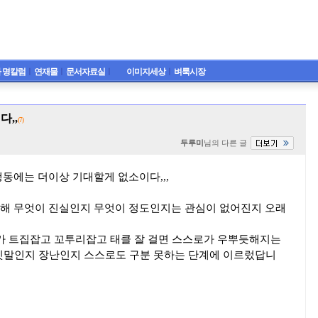
 명칼럼
ㅣ
연재물
ㅣ
문서자료실
ㅣ
이미지세상
ㅣ
벼룩시장
다,,
(7)
두루미
님의 다른 글
동에는 더이상 기대할게 없소이다,,,
해 무엇이 진실인지 무엇이 정도인지는 관심이 없어진지 오래
뭔가 트집잡고 꼬투리잡고 태클 잘 걸면 스스로가 우뿌듯해지는
,거짓말인지 장난인지 스스로도 구분 못하는 단계에 이르렀답니