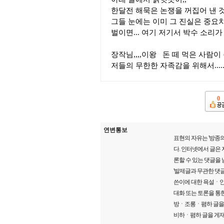
한달전 해묵은 논쟁을 꺼집어 낸 것
그들 눈에는 이미 그 진실은 중요
벌이면... 여기 저기서 박수 소리
장작님,,,,이왕 돈 떼 먹은 사람이 
저들의 무한한 자족감을 위해서....
0
연변통보
표현의 자유는 '방종의
다. 인터넷에서 글은
론할 수 있는 댓글을
'발제글과 무관한 댓글
쓴이에 대한 욕설ㆍ인
대화 또는 토론을 통한
방ㆍ조롱ㆍ폄하 글을 게
비하ㆍ폄하 글을 게재