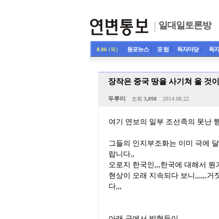
일대일토론방
동포뉴스
ㅣ
포 럼
ㅣ
독자마당
ㅣ
독자
8.06
(목)
장작은 중국 땅을 사기쳐 올 것이
두루미
조회
3,098
2014.08.22
여기 연보의 일부 조선족의 못난 행
그들의 인지부조화는 이미 극에 달
랍니다,,
오로지 한국인,,,한국에 대해서 
현상이 오래 지속되다 보니,,,,,
다,,,
아래 글에서 밝혓듯이,,