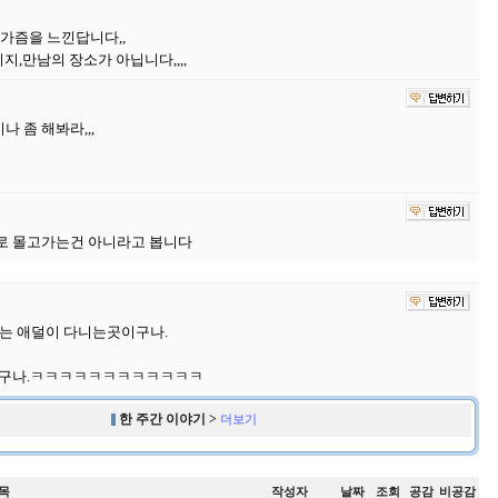
올가즘을 느낀답니다,,
,만남의 장소가 아닙니다,,,,
 좀 해봐라,,,
로 몰고가는건 아니라고 봅니다
는 애덜이 다니는곳이구나.
르는구나.ㅋㅋㅋㅋㅋㅋㅋㅋㅋㅋㅋㅋ
한 주간 이야기 >
더보기
목
작성자
날짜
조회
공감
비공감