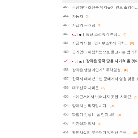
궁금하다 조선족 유저들의 연보 즐김이,,,뭔
465
자동차
464
(3)
지잡의 무개념
463
(4)
못난 조선족의 특징,,,
462
(2)
지금까지 본,,,인지부조화의 극치,,,
461
(18)
근거없이 파렴치범으로 몰고가는 범의꾸중,
460
장작은 중국 땅을 사기쳐 올 것이
장작은 앵벌이인가?..무책임성,
458
(12)
한국서 태어났으면 군에가서 엄청 맞을 
457
대조선족 사과문
456
(35)
노예근서에서 벗어나지 못한..치마끈
455
(2)
양아치는 되지맙시다.
454
(12)
짜집기 인생1 - 돌 던져 봐!
453
(13)
인간성과 정서
452
(4)
확인사살의 부존재가 빚어낸 촌극....
451
(28)