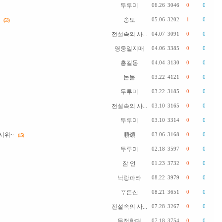
두루미
06.26
3046
0
0
송도
05.06
3202
1
0
(53)
전설속의 사...
04.07
3091
0
0
영웅일지매
04.06
3385
0
0
홍길동
04.04
3130
0
0
논물
03.22
4121
0
0
두루미
03.22
3185
0
0
전설속의 사...
03.10
3165
0
0
두루미
03.10
3314
0
0
시위~
順頌
03.06
3168
0
0
(15)
두루미
02.18
3597
0
0
잠 언
01.23
3732
0
0
낙랑파라
08.22
3979
0
0
푸른산
08.21
3651
0
0
전설속의 사...
07.28
3267
0
0
무적함대
07.18
3754
0
0