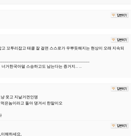
집잡고 꼬투리잡고 태클 잘 걸면 스스로가 우뿌듯해지는 현상이 오래 지속되
___________________________________________
너거한국아덜 스승하고도 남는다는 증거지... ...
그냥 웃고 지날거껀인뎅
돈떼먹은놈이라고 돌아 댕겨서 한말이오
다
,,이해하세요,