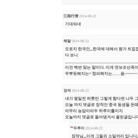
江南行僧
2014-08-22
기대되네
해탈
2014-08-22
오로지 한국인,,,한국에 대해서 뭔가 트
다 보니
_________________________________
이건 백번 맞는 말이다. 이게 연보조선족이 
우뿌듯해지는= 창피해지는... .... 음~~~~~~
장작
2014-08-22
내가 몇일전 하룻만 그렇게 함다면 나두 
오늘 까지 댓글로 장작인 중국 동생들 
아무리 농담이라두 하루이틀이지
오늘까지 댓글로 돌아댕겨서 올린글입니
두루미
2014-08-22
장작님,,,이게 그들의 소일꺼리 입니다