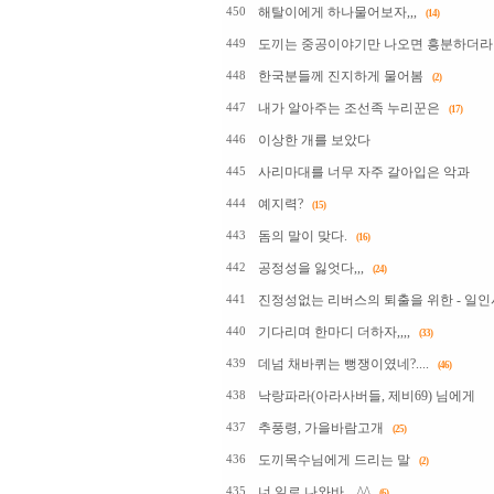
해탈이에게 하나물어보자,,,
450
(14)
도끼는 중공이야기만 나오면 흥분하더라
449
한국분들께 진지하게 물어봄
448
(2)
내가 알아주는 조선족 누리꾼은
447
(17)
이상한 개를 보았다
446
사리마대를 너무 자주 갈아입은 악과
445
예지력?
444
(15)
돔의 말이 맞다.
443
(16)
공정성을 잃엇다,,,
442
(24)
진정성없는 리버스의 퇴출을 위한 - 일인
441
기다리며 한마디 더하자,,,,
440
(33)
데넘 채바퀴는 뻥쟁이였네?....
439
(46)
낙랑파라(아라사버들, 제비69) 님에게
438
추풍령, 가을바람고개
437
(25)
도끼목수님에게 드리는 말
436
(2)
너 일로 나와바....^^
435
(6)