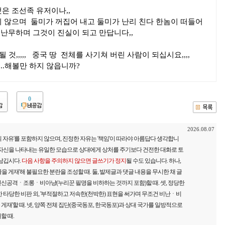
은 조선족 유저이나,,
치 않으며 둘미가 꺼집어 내고 둘미가 난리 친다 한놈이 떠들어
가 난무하며 그것이 진실이 되고 만답니다,,
될 것,,,,, 중국 땅 전체를 사기쳐 버린 사람이 되십시요,,,,
...해볼만 하지 않읍니까?
0
2026.08.07
 자유'를 포함하지 않으며, 진정한 자유는 '책임'이 따라야 아름답다 생각합니
 자신을 나타내는 유일한 모습으로 상대에게 상처를 주기보다 건전한 대화로 토
 남깁시다.
다음 사항을 주의하지 않으면 글쓰기가 정지
될 수도 있습니다. 하나,
을 게재'해 불필요한 분란을 조성할 때. 둘, 발제글과 댓글 내용을 무시한 채 글
신공격ㆍ조롱ㆍ비아냥(누리꾼 필명을 비하하는 것까지 포함)할 때. 셋, 정당한
 타당한 비판 외, '부적절하고 저속한(천박한) 표현을 써가며 무조건 비난ㆍ비
재'할 때. 넷, 양쪽 전체 집단(중국동포, 한국동포)과 상대 국가를 일방적으로
할 때.