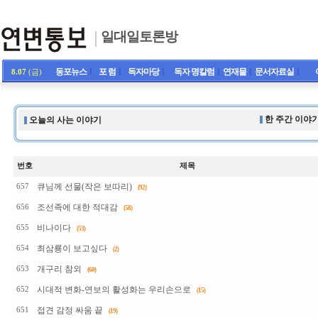
일대일토론방
동포뉴스
ㅣ
포 럼
ㅣ
독자마당
ㅣ
독자 명칼럼
ㅣ
연재물
ㅣ
문서자료실
ㅣ
8.07
(금)
한 주간 이야기
오늘의 사는 이야기
번호
제목
큐님께 선물(작은 보따리)
657
(92)
조선족에 대한 적대감
656
(58)
비나이다
655
(53)
최삼룡이 보고싶다
654
(2)
개구리 참외
653
(60)
시대적 변화-연보의 활성화는 우리손으로
652
(15)
접견 감정 싸움 끝
651
(19)