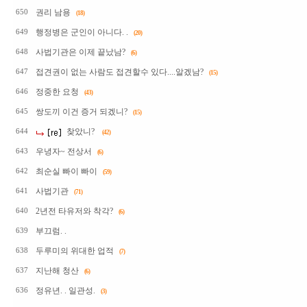
권리 남용
650
(18)
행정병은 군인이 아니다. .
649
(20)
사법기관은 이제 끝났남?
648
(6)
접견권이 없는 사람도 접견할수 있다....알겠남?
647
(15)
정중한 요청
646
(43)
쌍도끼 이건 증거 되겠니?
645
(15)
찾았니?
644
(42)
우녕자~ 전상서
643
(6)
최순실 빠이 빠이
642
(59)
사법기관
641
(71)
2년전 타유저와 착각?
640
(6)
부끄럼. .
639
두루미의 위대한 업적
638
(7)
지난해 청산
637
(6)
정유년. . 일관성.
636
(3)