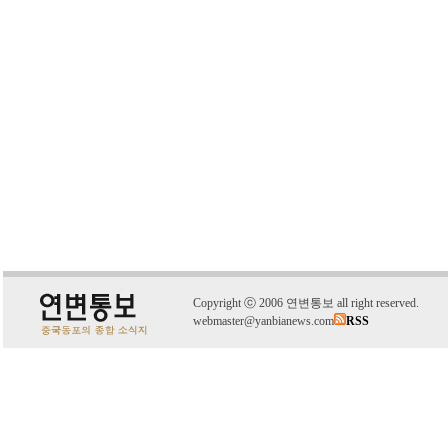
C
o
pyright
ⓒ
2006 연변통보 all right reserved.
webmaster@yanbianews.com
RSS