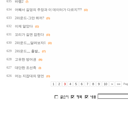
바램2
635
(7)
어째서 길덩의 주장과 이 데이터가 다르지???
634
(12)
2라운드-그만 뛰까?
633
(25)
이제 알았다
632
(12)
꼬리가 길면 잡힌다
631
(13)
2라운드,,,,달려보자1
630
(32)
2라운드,,,, 출발,,
629
(17)
고유한 방어권
628
(16)
대단한 조선족
627
(3)
어는 지잡대의 명언
626
(13)
1
2
3
4
5
6
7
8
9
10
>
>>
Pag