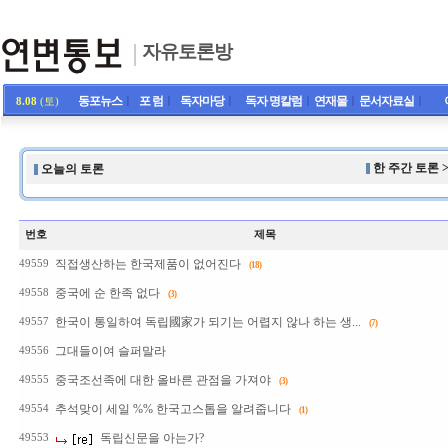
자유토론방
동포뉴스
ㅣ
포 럼
ㅣ
독자마당
ㅣ
독자 명칼럼
ㅣ
연재물
ㅣ
문서자료실
ㅣ
8.08
(토)
한 주간 토론 
오늘의 토론
번호
제목
직접생산하는 한국제품이 없어진다
49559
(18)
중국에 순 한족 없다
49558
(3)
한국이 통일하여 독립國家가 되기는 어렵지 않나 하는 생...
49557
(7)
그대들이여 슬퍼말라
49556
중국조선족에 대한 올바른 관점을 가져야
49555
(3)
추석맞이 세일 %% 한국고스톱을 알려줍니다
49554
(1)
독립신문을 아는가?
49553