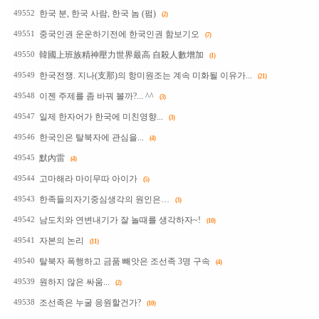
한국 분, 한국 사람, 한국 놈 (펌)
49552
(2)
중국인권 운운하기전에 한국인권 함보기오
49551
(7)
韓國上班族精神壓力世界最高 自殺人數增加
49550
(1)
한국전쟁. 지나(支那)의 항미원조는 계속 미화될 이유가...
49549
(21)
이젠 주제를 좀 바꿔 볼까?... ^^
49548
(3)
일제 한자어가 한국에 미친영향...
49547
(3)
한국인은 탈북자에 관심을...
49546
(4)
默內雷
49545
(4)
고마해라 마이무따 아이가
49544
(5)
한족들의자기중심생각의 원인은…
49543
(3)
남도치와 연변내기가 잘 놀때를 생각하자~!
49542
(10)
자본의 논리
49541
(11)
탈북자 폭행하고 금품 빼앗은 조선족 3명 구속
49540
(4)
원하지 않은 싸움...
49539
(2)
조선족은 누굴 응원할건가?
49538
(10)