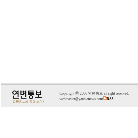
C
o
pyright
ⓒ
2006 연변통보 all right reserved.
webmaster@yanbianews.com
RSS