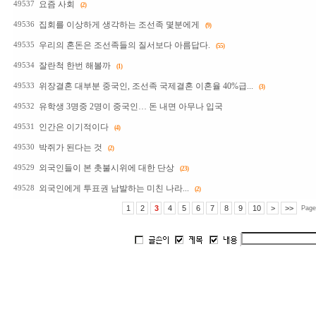
요즘 사회
49537
(2)
집회를 이상하게 생각하는 조선족 몇분에게
49536
(9)
우리의 혼돈은 조선족들의 질서보다 아름답다.
49535
(55)
잘란척 한번 해볼까
49534
(1)
위장결혼 대부분 중국인, 조선족 국제결혼 이혼율 40%급...
49533
(3)
유학생 3명중 2명이 중국인… 돈 내면 아무나 입국
49532
인간은 이기적이다
49531
(4)
박쥐가 된다는 것
49530
(2)
외국인들이 본 촛불시위에 대한 단상
49529
(23)
외국인에게 투표권 남발하는 미친 나라...
49528
(2)
1
2
3
4
5
6
7
8
9
10
>
>>
Page