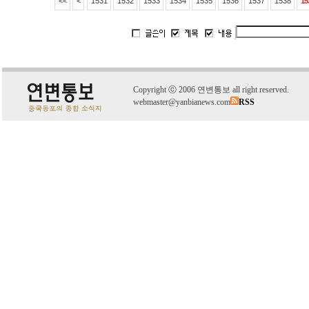
<<
<
1531
1532
1533
1534
1535
1536
1537
1538
15
C
o
pyright
ⓒ
2006 연변통보 all right reserved.
webmaster@yanbianews.com
RSS