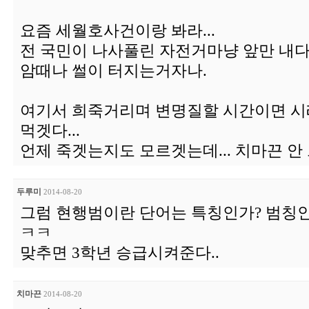
요즘 세월호사건이랑 봐라...
전 국민이 나사풀린 자전거마냥 앞만 내다
암때나 썰이 터지는거자나.
여기서 희죽거리며 변명질할 시간이면 시
먹겟다...
언제 죽겟는지도 모르겟는데... 치마끈 안
두루미
2014-08-20
그럼 현행범이란 단어는 특칭인가? 범칭
ㅋㅋ
맞추면 3학년 승급시켜준다..
치마끈
2014-08-20