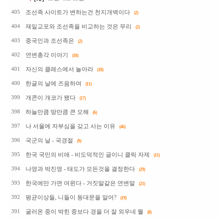
조선족 사이트가 변하는건 천지개벽이다
405
(2)
재일교포와 조선족을 비교하는 것은 무리
404
(2)
중국인과 조선족은
403
(2)
연변총각 이야기
402
(18)
자신의 클레스에서 놀아라
401
(18)
한글의 날에 즈음하여
400
(11)
개콘이 개코가 됐다
399
(17)
하늘만큼 땅만큼 큰 오해
398
(6)
나 서울에 자부심을 갖고 사는 이유
397
(46)
국군의 날 - 국경절
396
(9)
한국 국민의 비애 - 비도덕적인 글이니 클릭 자제
395
(11)
나영과 박진영 - 태도가 모든것을 결정한다
394
(29)
한국에만 가면 여윈다 - 거짓말같은 연변말
393
(21)
평균이상들, 니들이 동대문을 알어?
392
(19)
굴러온 중이 박힌 중보다 경을 더 잘 외우네 뭘
391
(8)