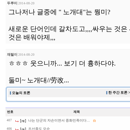
두루미
2014-08-20
그나저나 글중에 " 노개대"는 뭥미?
새로운 단어인데 갈차도고,,,,싸우는 것은
것은 배워야제,,,
재털이
2014-08-20
ㅎㅎㅎ 웃으니까... 보기 더 흉하다야.
둘미~ 노개대//劳改...
한 주간 토론 
오늘의 토론
번호
제목
나는 단군의 자손이면서 중화민족이다....
407
(5)
조선족도 모순
406