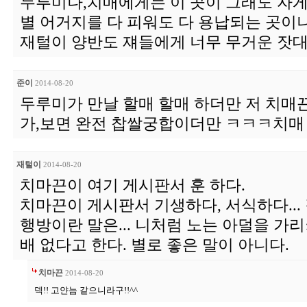
두루미나,치매에게는 이 곳이 그래도 자
별 어거지를 다 피워도 다 용납되는 곳이
재털이 양반도 쟤들에게 너무 무거운 잣대
준이
2014-08-20
두루미가 만날 할매 할매 하더만 저 치매
가,보면 완전 찹쌀궁합이더만 ㅋㅋㅋ치매
재털이
2014-08-20
치마끈이 여기 게시판서 훈 하다.
치마끈이 게시판서 기생하다, 서식하다... 
행방이란 말은... 니처럼 노는 아덜을 가리켜
배 없다고 한다. 별로 좋은 말이 아니다.
치마끈
2014-08-20
덱!! 고얀늠 같으니라구!!^^