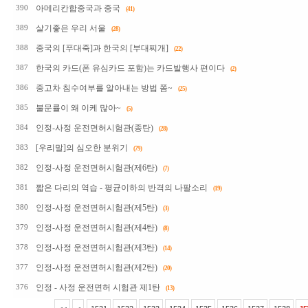
아메리칸합중국과 중국
390
(41)
살기좋은 우리 서울
389
(28)
중국의 [푸대죽]과 한국의 [부대찌개]
388
(22)
한국의 카드(폰 유심카드 포함)는 카드발행사 편이다
387
(2)
중고차 침수여부를 알아내는 방법 쫌~
386
(25)
불문률이 왜 이케 많아~
385
(5)
인정-사정 운전면허시험관(종탄)
384
(28)
[우리말]의 심오한 분위기
383
(79)
인정-사정 운전면허시험관(제6탄)
382
(7)
짧은 다리의 역습 - 평균이하의 반격의 나팔소리
381
(19)
인정-사정 운전면허시험관(제5탄)
380
(3)
인정-사정 운전면허시험관(제4탄)
379
(8)
인정-사정 운전면허시험관(제3탄)
378
(14)
인정-사정 운전면허시험관(제2탄)
377
(20)
인정 - 사정 운전면허 시험관 제1탄
376
(13)