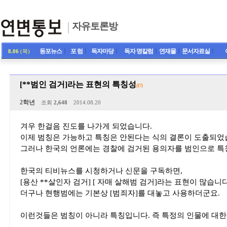
자유토론방
동포뉴스
ㅣ
포 럼
ㅣ
독자마당
ㅣ
독자 명칼럼
ㅣ
연재물
ㅣ
문서자료실
ㅣ
8.06
(목)
[**범인 검거]라는 표현의 특칭성
(17)
2학년
조회
2,648
2014.08.20
겨우 한걸음 진도를 나가게 되었습니다.
이제 범칭은 가능하고 특칭은 안된다는 식의 결론이 도출되었
그러나 한국의 언론에는 경찰에 검거된 용의자를 범인으로 특
한국의 티비뉴스를 시청하거나 신문을 구독하면,
[용산 **살인자 검거] [ 자매 살해범 검거]라는 표현이 많습니다
더구나 현행범에는 기본상 [범죄자]를 대놓고 사용하더군요.
이런것들은 범칭이 아니라 특칭입니다. 즉 특정의 인물에 대한