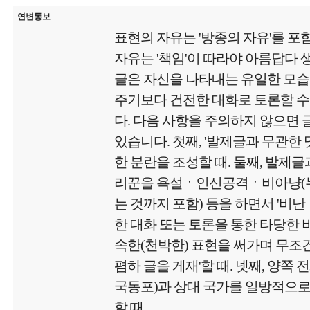
연변통보
표현의 자유는 '방종의 자유'를 포
자유는 '책임'이 따라야 아름답다
글은 자신을 나타내는 유일한 모
주기보다 건전한 대화로 토론할 수
다. 다음 사항을 주의하지 않으면
있습니다. 첫째, '발제글과 무관한
한 분란을 조성할 때. 둘째, 발제글
리꾼을 욕설ㆍ인신공격ㆍ비아냥(
는 것까지 포함) 등을 하면서 '비난
한 대화 또는 토론을 통한 타당한 비
속한(천박한) 표현을 써가며 무
폄하 글을 게재'할 때. 넷째, 양쪽 
국동포)과 상대 국가를 일방적으로
할 때.