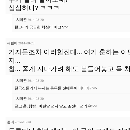
심심허냐? ㅋㅋㅋ
치마끈
2014-08-20
헐...니가 궁금한 핵심이 머고??^^
재털이
2014-08-20
기자들조차 이러할진대... 여기 훈하는 아
지...
참... 좋게 지나가려 해도 붙들어놓고 욕 
치마끈
2014-08-20
한국신문기사 복사는 동무들 전매특허 아이가??^^
치마끈
2014-08-20
글고 훈, 행방...이런말 쓰지 말고 조선어 쓰라우!!^^
준이
2014-08-20