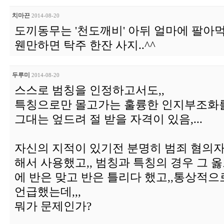
치마끈
2014-08-20
도끼동무는 '천도깨비' 아뒤 얼마에 팔아먹었
웬만하면 탁주 한잔 사지..^^
두루미
2014-08-20
스스로 범칭을 인정하고서도,,
특칭으로만 몰고가는 훌륭한 인지부조화를
그대는 엎드려 절 받을 자격이 있음,...
자신의 지적이 있기전 분명히 범죄 혐의자
해서 사용했고,, 범칭과 특칭의 경우 그 
에 반은 맞고 반은 틀리다 했고,,통상적
언급했는데,,,
뭐가 문제인가?