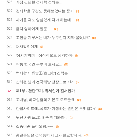
가장 간단한 경제학 정의는....
528
경제학을 구경도 못해보았다는 증거
527
(6)
사기를 쳐도 양심있게 쳐야 하는데...
526
(9)
금치 엉아에게 질문.....
525
(45)
고인돌 지부서는 내가 누구인지 지짜 몰랐나??
524
(19)
채채발이에게
523
(1)
'상시기'에게 - 상식적으로 생각하자
522
(6)
짝퉁 한국인 두루미 보시요...
521
(39)
백제왕기 肖古王(초고왕) 간략본
520
산해관 넘어 전국해방 전장으로 <1>
519
(1)
제1부 - 환단고기, 위서인가 진서인가
고내님, 비교실험의 기본도 모르군요
517
(43)
한글사이트에..쪽조가 기생하는 원인은 무엇일까?
516
(49)
못난 사람들..고내 좀 이겨봐라...
515
(1)
길똥이좀 들어오렴.~~~
514
(1)
홍길동님은 검색능력 제고가 필요합니다.
513
(45)