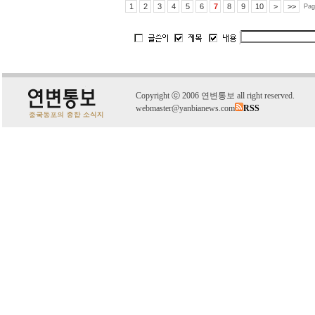
1
2
3
4
5
6
7
8
9
10
>
>>
Pag
C
o
pyright
ⓒ
2006 연변통보 all right reserved.
webmaster@yanbianews.com
RSS