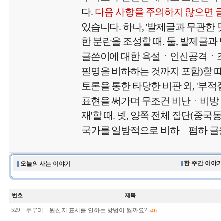
다.
다음 사항을 주의하지 않으면 
있습니다. 하나, '발제글과 무관한
한 분란을 조성할 때. 둘, 발제글과
글쓴이에 대한 욕설ㆍ인신공격ㆍ
필명을 비하하는 것까지 포함)할 때.
토론을 통한 타당한 비판 외, '부
표현을 써가며 무조건 비난ㆍ비방
재'할 때. 넷, 양쪽 전체 집단(중국
국가를 일방적으로 비하ㆍ폄하 글을
한 주간 이야기
오늘의 사는 이야기
번호
제목
두루미... 원산지 표시를 안하는 방법이 뭘까요?
529
(41)