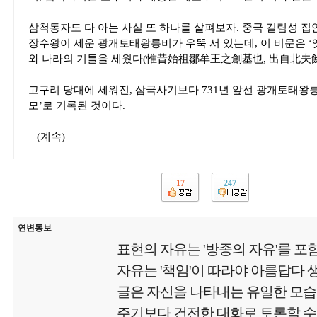
삼척동자도 다 아는 사실 또 하나를 살펴보자. 중국 길림성 집안
장수왕이 세운 광개토태왕릉비가 우뚝 서 있는데, 이 비문은 
와 나라의 기틀을 세웠다(惟昔始祖鄒牟王之創基也, 出自北夫餘)
고구려 당대에 세워진, 삼국사기보다 731년 앞선 광개토태왕
모’로 기록된 것이다.
(계속)
17
247
연변통보
표현의 자유는 '방종의 자유'를 포
자유는 '책임'이 따라야 아름답다
글은 자신을 나타내는 유일한 모
주기보다 건전한 대화로 토론할 수