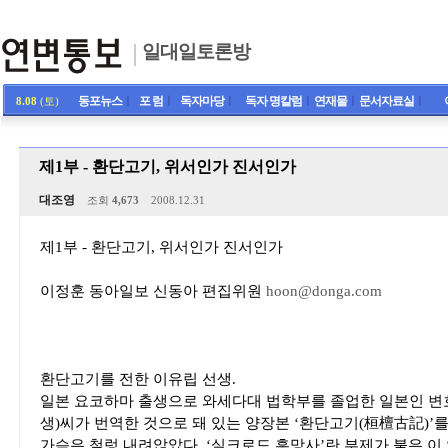
일대일토론방
동포뉴스
ㅣ
포 럼
ㅣ
독자마당
ㅣ
독자 명칼럼
ㅣ
연재물
ㅣ
문서자료실
ㅣ
8.08
(토)
제1부 - 환단고기, 위서인가 진서인가
대조영
조회
4,673
2008.12.31
제1부 - 환단고기, 위서인가 진서인가
이정훈 동아일보 신동아 편집위원
hoon@donga.com
환단고기를 전한 이유립 선생.
일본 요코하마 출생으로 와세다대 법학부를 졸업한 일본인 변호
생)씨가 번역한 것으로 돼 있는 양장본 ‘환단고기(桓檀古記)’
가슴은 철렁 내려앉았다. ‘실크로드 흥망사’란 부제가 붙은 이 