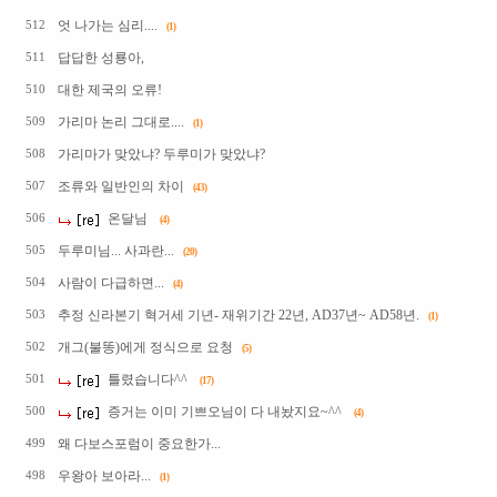
엇 나가는 심리....
512
(1)
답답한 성룡아,
511
대한 제국의 오류!
510
가리마 논리 그대로....
509
(1)
가리마가 맞았냐? 두루미가 맞았냐?
508
조류와 일반인의 차이
507
(43)
온달님
506
(4)
두루미님... 사과란...
505
(20)
사람이 다급하면...
504
(4)
추정 신라본기 혁거세 기년- 재위기간 22년, AD37년~ AD58년.
503
(1)
개그(불똥)에게 정식으로 요청
502
(5)
틀렸습니다^^
501
(17)
증거는 이미 기쁘오님이 다 내놨지요~^^
500
(4)
왜 다보스포럼이 중요한가...
499
우왕아 보아라...
498
(1)