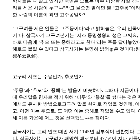
학자들은 다 알고 있지만 국민은 모르는 아주 이상한 사실 하나
려를 세운 사람이 누구냐”라고 물으면 열이면 열 “고주몽”이라
한 사람의 이름이 과연 고주몽일까?
‘고구려를 세운 인물은 고주몽이다’라고 밝혀놓은, 우리 민족이
기’다. 삼국사기 고구려본기는 ‘시조 동명성왕의 성은 고씨요,
바로 다음에 ‘추모 또는 중해라고도 한다’라는 주를 달아놓았다
해로도 불릴 수 있다고 삼국사기는 분명히 밝혀놓은 것이다(
鄒牟云衆解).
고구려 시조는 주몽인가, 추모인가
‘주몽’과 ‘추모’와 ‘중해’는 발음이 비슷하다. 그때나 지금이
대 우리말을 한자로 적기 위해 ‘이두’와 ‘향찰’를 썼다는 것은
에서도 유사한 방법으로고구려 말을 한자로 적었을 것인데, 어
고, 어떤 이는 추모로, 또 어떤 이는 중해로 적었을 수도 있다
세 이름 가운데 어느 것을 선택했느냐는 점이다.
삼국사기는 고려 인조 때인 서기 1145년 김부식이 편찬했다. 
니, 삼국사기는 고구려가 패망한 때로부터 477년이 지나 만들