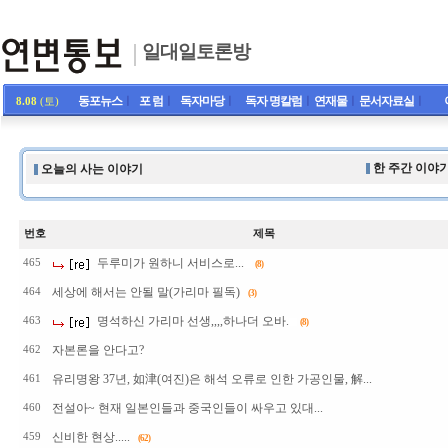
일대일토론방
동포뉴스
ㅣ
포 럼
ㅣ
독자마당
ㅣ
독자 명칼럼
ㅣ
연재물
ㅣ
문서자료실
ㅣ
8.08
(토)
한 주간 이야기
오늘의 사는 이야기
번호
제목
두루미가 원하니 서비스로...
465
(8)
세상에 해서는 안될 말(가리마 필독)
464
(3)
명석하신 가리마 선생,,,,하나더 오바.
463
(8)
자본론을 안다고?
462
유리명왕 37년, 如津(여진)은 해석 오류로 인한 가공인물, 解...
461
전설아~ 현재 일본인들과 중국인들이 싸우고 있대...
460
신비한 현상.....
459
(62)