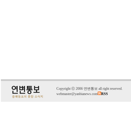
C
o
pyright
ⓒ
2006 연변통보 all right reserved.
webmaster@yanbianews.com
RSS