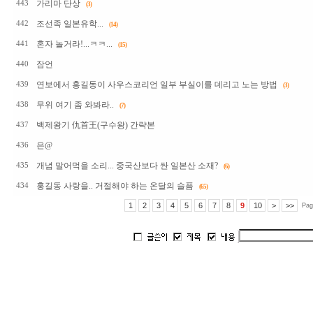
가리마 단상
443
(3)
조선족 일본유학...
442
(14)
혼자 놀거라!...ㅋㅋ...
441
(15)
잠언
440
연보에서 홍길동이 사우스코리언 일부 부실이를 데리고 노는 방법
439
(3)
무위 여기 좀 와봐라..
438
(7)
백제왕기 仇首王(구수왕) 간략본
437
은@
436
개념 말어먹을 소리... 중국산보다 싼 일본산 소재?
435
(6)
홍길동 사랑을.. 거절해야 하는 온달의 슬픔
434
(65)
1
2
3
4
5
6
7
8
9
10
>
>>
Pag