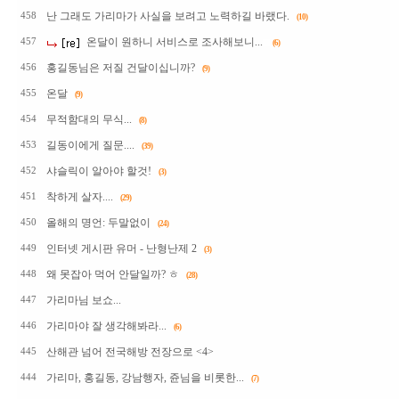
난 그래도 가리마가 사실을 보려고 노력하길 바랬다.
458
(10)
온달이 원하니 서비스로 조사해보니...
457
(6)
홍길동님은 저질 건달이십니까?
456
(9)
온달
455
(9)
무적함대의 무식...
454
(8)
길동이에게 질문....
453
(39)
샤슬릭이 알아야 할것!
452
(3)
착하게 살자....
451
(29)
올해의 명언: 두말없이
450
(24)
인터넷 게시판 유머 - 난형난제 2
449
(3)
왜 못잡아 먹어 안달일까? ㅎ
448
(28)
가리마님 보쇼...
447
가리마야 잘 생각해봐라...
446
(6)
산해관 넘어 전국해방 전장으로 <4>
445
가리마, 홍길동, 강남행자, 쥰님을 비롯한...
444
(7)