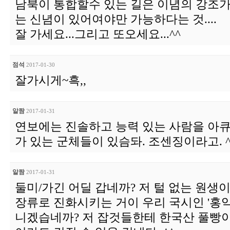
남북이 통합할수 있는 길은 이념의 강조
는 신념이 있어여야만 가능하다는 것....
잘 가세요...그리고 또오세요...^^
점석
2017-01-30
잘가시게~흑,,
알짬
2017-01-31
연보에는 진솔하고 능력 있는 사람을 아큐
가 있는 군체들이 있슴돠. 조센징이라고. ^
알짬
2017-01-31
둘미/가긴 어딜 갑네까? 저 털 없는 원
장류로 진화시키는 거이 우리 국시인 '홍익
니겠습네까? 저 잡것들한테 한국산 풀빵