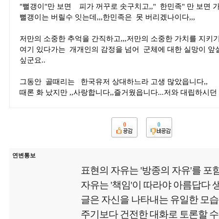
"뻘갱이"만 보면 피가 꺼꾸로 솟구치고,," 한민족" 만 보면 
뻘갱이는 버릴수 잇는데,,,한민족은 못 버리겠나이다,,,
저만의 소중한 추억을 간직하고,,,저만의 소중한 가치를 지키기 
여기 있다가는 개개인의 감정을 넘어 군체에 대한 실망이 앞설
싶군요..
그동안 골때리는 한국유저 상대하느라 고생 많았읍니다,,
때론 화 났지만 ,,사랑합니다,,즐거웠읍니다...저와 대립하시
0
0
연변통보
표현의 자유는 '방종의 자유'를 포
자유는 '책임'이 따라야 아름답다
글은 자신을 나타내는 유일한 모
주기보다 건전한 대화로 토론할 수