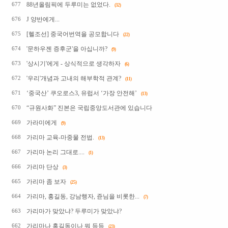
88년올림픽에 두루미는 없었다.
677
(32)
J 양반에게...
676
[헬조선] 중국어번역을 공모합니다
675
(22)
'문하우젠 증후군'을 아십니까?
674
(9)
'상시기'에게 - 상식적으로 생각하자
673
(6)
'우리'개념과 고내의 해부학적 관계?
672
(11)
‘중국산’ 쿠오로스3, 유럽서 ‘가장 안전해’
671
(13)
“규원사화” 진본은 국립중앙도서관에 있습니다
670
가라미에게
669
(9)
가리마 교육-마중물 전법.
668
(13)
가리마 논리 그대로....
667
(1)
가리마 단상
666
(3)
가리마 좀 보자
665
(25)
가리마, 홍길동, 강남행자, 쥰님을 비롯한...
664
(7)
가리마가 맞았냐? 두루미가 맞았냐?
663
가리마나 홍길동이나 뭐 등등
662
(23)