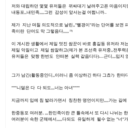
저와 대립하던 몇몇 유저들은 뀌싸대기 날려주고픈 마음이지만,,
내동포,,내민족,,,,그런 감성이 앞서는걸 어쩝니까..
제가 지난 며칠 의도적으로 날린,,"뻘갱이"라는 단어를 보면 
족이란 단어도 막 그렇음다,,,,,ㅋ
이 게시판 생활에서 제일 멋진 쌈꾼이 바로 홍길동 유저라 저
제일 악질이고 제일 쌈잘하고(제가 본 조선족 유저중,,전투력은
유저들은 맞짱 한번도 안떠본 실력 같읍디다)....근디,,,밉지 않고
그가 남긴(활동중인디,,이러니 좀 이상하긴 하다 그쵸?) 한마디,
"""니덜은 다 다 되도,,,너는 아녀""""
지금까지 입에 침 발라가면서 칭찬한 명언이지만,,,,가는 길에
한중동포 여러분, ,,,한민족이란 큰 틀속에서 또 다시 나뉘는 한
여러분이 속한 군체에서,,,,,다되도 유일하게 될수 없는 "너"