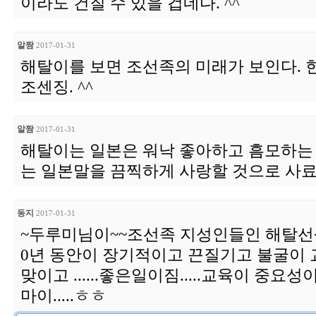
이라도 건질 수 있을 겁네다. ^^
알짬
2017-01-31
해탈이를 보면 조선족의 미래가 보인다. 
조센징. ^^
알짬
2017-01-31
해탈이는 일본은 워낙 좋아하고 흠모하는
는 일본말을 끔찍하게 사랑할 것으로 사료된
동지
2017-01-31
~두루미님이~~조선족 지성인들인 해탈선
0년 동안이 장기적이고 끈질기고 불굴이 
맞이고 ......좋은일이짐.....교육이 중
마이.....ㅎㅎ