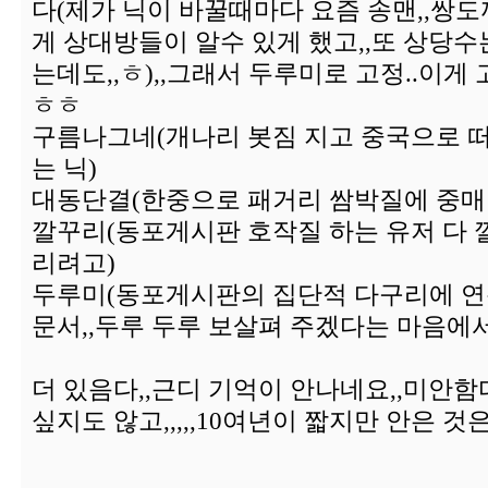
다(제가 닉이 바꿀때마다 요즘 송맨,,쌍도
게 상대방들이 알수 있게 했고,,또 상당
는데도,,ㅎ),,그래서 두루미로 고정..이게 고정
ㅎㅎ
구름나그네(개나리 봇짐 지고 중국으로 떠
는 닉)
대동단결(한중으로 패거리 쌈박질에 중매
깔꾸리(동포게시판 호작질 하는 유저 다 
리려고)
두루미(동포게시판의 집단적 다구리에 연
문서,,두루 두루 보살펴 주겠다는 마음에서
더 있음다,,근디 기억이 안나네요,,미안함
싶지도 않고,,,,,10여년이 짧지만 안은 것은