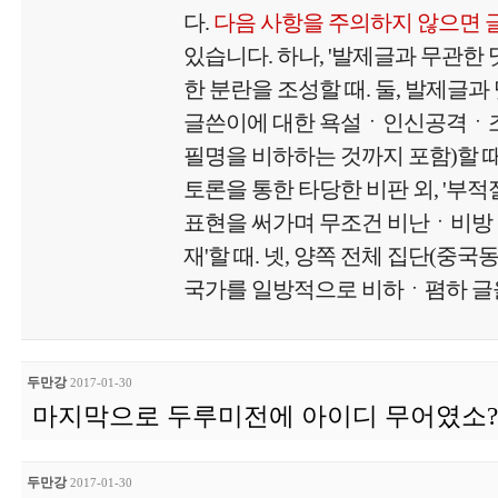
다.
다음 사항을 주의하지 않으면 
있습니다. 하나, '발제글과 무관한
한 분란을 조성할 때. 둘, 발제글과
글쓴이에 대한 욕설ㆍ인신공격ㆍ
필명을 비하하는 것까지 포함)할 때.
토론을 통한 타당한 비판 외, '부
표현을 써가며 무조건 비난ㆍ비방
재'할 때. 넷, 양쪽 전체 집단(중국
국가를 일방적으로 비하ㆍ폄하 글을
두만강
2017-01-30
마지막으로 두루미전에 아이디 무어였소?
두만강
2017-01-30