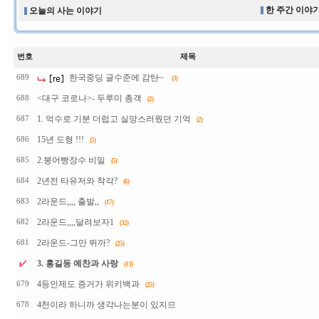
한 주간 이야기
오늘의 사는 이야기
번호
제목
한국중딩 글수준에 감탄~
689
(3)
<대구 코로나>- 두루미 총객
688
(2)
1. 억수로 기분 더럽고 실망스러웠던 기억
687
(2)
15년 도형 !!!
686
(5)
2.붕어빵장수 비밀
685
(5)
2년전 타유저와 착각?
684
(6)
2라운드,,,, 출발,,
683
(17)
2라운드,,,,달려보자1
682
(32)
2라운드-그만 뛰까?
681
(25)
3. 홍길동 예찬과 사랑
(13)
4등인제도 증거가 위키백과
679
(25)
4천이라 하니까 생각나는분이 있지므
678