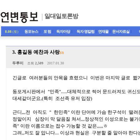
일대일토론방
동포뉴스
ㅣ
포 럼
ㅣ
독자마당
ㅣ
독자 명칼럼
ㅣ
연재물
ㅣ
문서자료실
ㅣ
8.08
(토)
3. 홍길동 예찬과 사랑
(13)
두루미
조회
2,509
2017.01.30
긴글로 여러분들의 안목을 흐렸으니 이번은 마지막 글로 짧
동포게시판에서 "민족".....대체적으로 썩어 문드러져도 귀
대세같더군요,(특히 조선족 유저 입장)
근디,,,전 아직도 " 한민족" 이란 단어에 가슴 한구석이 떨려
정말이지 심장이 막 달음질 쳐서,,,정상적인 이성으로는 불가
족" 이란 이름으로는 접수 가능할 것 같은,,,,,ㅎ
그려,,저도 잘 압니다... 이상과 현실은 구분할 줄 알아야 한다는 