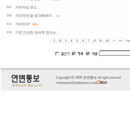
가리마님 보쇼...
661
가리마야 잘 생각해봐라...
660
(6)
가리마야!
659
(106)
가장 간단한 경제학 정의는....
658
1
2
3
4
5
6
7
8
9
10
>
>>
Pag
C
o
pyright
ⓒ
2006 연변통보 all right reserved.
webmaster@yanbianews.com
RSS