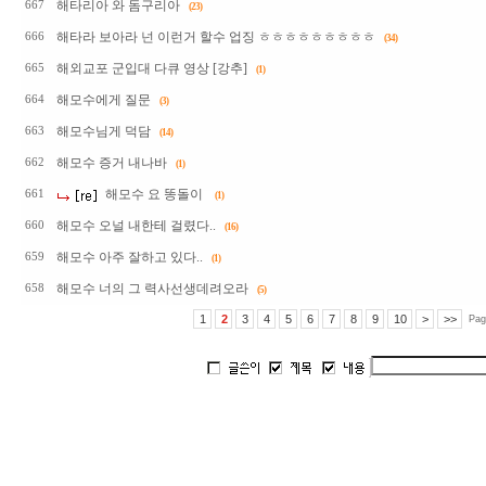
해타리아 와 돔구리아
667
(23)
해타라 보아라 넌 이런거 할수 업징 ㅎㅎㅎㅎㅎㅎㅎㅎㅎ
666
(34)
해외교포 군입대 다큐 영상 [강추]
665
(1)
해모수에게 질문
664
(3)
해모수님게 덕담
663
(14)
해모수 증거 내나바
662
(1)
해모수 요 똥돌이
661
(1)
해모수 오널 내한테 걸렸다..
660
(16)
해모수 아주 잘하고 있다..
659
(1)
해모수 너의 그 력사선생데려오라
658
(5)
1
2
3
4
5
6
7
8
9
10
>
>>
Pag