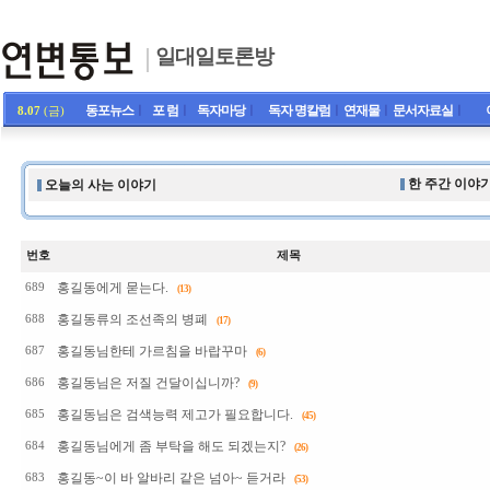
일대일토론방
동포뉴스
ㅣ
포 럼
ㅣ
독자마당
ㅣ
독자 명칼럼
ㅣ
연재물
ㅣ
문서자료실
ㅣ
8.07
(금)
한 주간 이야기
오늘의 사는 이야기
번호
제목
홍길동에게 묻는다.
689
(13)
홍길동류의 조선족의 병폐
688
(17)
홍길동님한테 가르침을 바랍꾸마
687
(6)
홍길동님은 저질 건달이십니까?
686
(9)
홍길동님은 검색능력 제고가 필요합니다.
685
(45)
홍길동님에게 좀 부탁을 해도 되겠는지?
684
(26)
홍길동~이 바 알바리 같은 넘아~ 듣거라
683
(53)