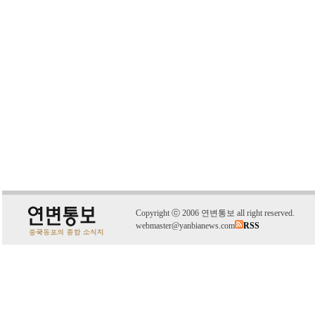
C
o
pyright
ⓒ
2006 연변통보 all right reserved.
webmaster@yanbianews.com
RSS