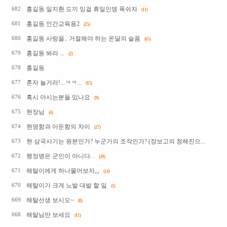
홍길동 일지환 도끼 잉걸 휴일인뎅 푹쉬자
682
(11)
홍길동 인간교육용2
681
(25)
홍길동 사랑을.. 거절해야 하는 온달의 슬픔
680
(65)
홍길동 봐라 ...
679
(2)
홍길동
678
혼자 놀거라!...ㅋㅋ...
677
(15)
혹시 아시는분들 있나요
676
(9)
현장님
675
(4)
현명함과 아둔함의 차이
674
(27)
현 삼국사기는 원본인가? 누군가의 조작인가? (장보고의 청해진으...
673
행정병은 군인이 아니다. .
672
(20)
해탈이에게 하나물어보자,,,
671
(14)
해탈이가 크게 노발 대발 할 일
670
(1)
해탈선생 보시오~
669
(8)
해탈님만 보세요
668
(11)