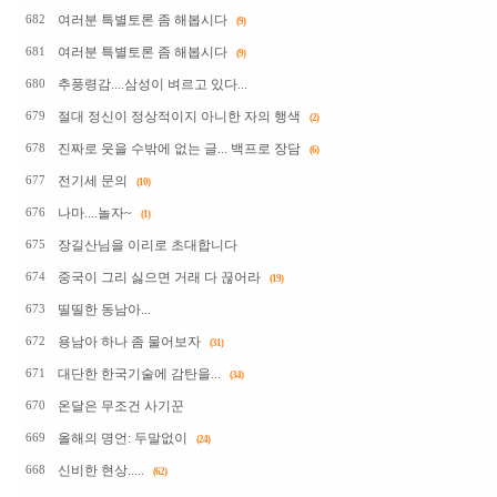
여러분 특별토론 좀 해봅시다
682
(9)
여러분 특별토론 좀 해봅시다
681
(9)
추풍령감....삼성이 벼르고 있다...
680
절대 정신이 정상적이지 아니한 자의 행색
679
(2)
진짜로 웃을 수밖에 없는 글... 백프로 장담
678
(6)
전기세 문의
677
(10)
나마....놀자~
676
(1)
장길산님을 이리로 초대합니다
675
중국이 그리 싫으면 거래 다 끊어라
674
(19)
띨띨한 동남아...
673
용남아 하나 좀 물어보자
672
(31)
대단한 한국기술에 감탄을...
671
(34)
온달은 무조건 사기꾼
670
올해의 명언: 두말없이
669
(24)
신비한 현상.....
668
(62)