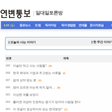
일대일토론방
동포뉴스
ㅣ
포 럼
ㅣ
독자마당
ㅣ
독자 명칼럼
ㅣ
연재물
ㅣ
문서자료실
ㅣ
8.09
(일)
한 주간 이야기
오늘의 사는 이야기
번호
제목
이슬만 먹고 사는 사람들?
689
(28)
한국 최대의 기업과 주고받는 서류들
688
(8)
쉽게 상처 받는 분
687
(32)
영어 모르면 아는척 하지 말자....
686
(38)
이상한 개를 보았다
685
틀리면 과감히 인정하는 용기가 있어야 사람질 한다
684
이 댓글이 정상적이라 보는 한국분은?
683
(12)