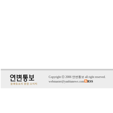
C
o
pyright
ⓒ
2006 연변통보 all right reserved.
webmaster@yanbianews.com
RSS