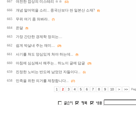
여전한 잡상의 미스테리 ㅎㅎ
667
(12)
개념 말어먹을 소리... 중국산보다 싼 일본산 소재?
666
(6)
무위 여기 좀 와봐라..
665
(7)
온달
664
(9)
가장 간단한 경제학 정의는....
663
쉽게 박살내 주는 재미....
662
(29)
사기를 쳐도 양심있게 쳐야 하는데...
661
(9)
아침에 심심해서 해주는... 하노이 글에 답글
660
(29)
진정한 노비는 반도에 남었던 자들이다...
659
(5)
민족을 위한 의거를 제창합니다...
658
(27)
1
2
3
4
5
6
7
8
9
10
>
>>
Pag