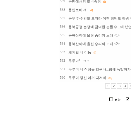
동만에서의 토비숙청
539
(5)
동만토비야~
538
(4)
동무 하수인도 모자라 이젠 험담도 하넹
537
동북공정 논쟁에 참여한 분들 수고하셨습
536
동북산야에 울린 승리의 노래 <1>
535
동북산야에 울린 승리의 노래 <2>
534
돼지털 네 이놈
533
(1)
두루마!...ㅋㅋ
532
두루미 니 작정을 했구나...함께 폭발하자
531
두루미 당신 이거 따져봐
530
(15)
1
2
3
4