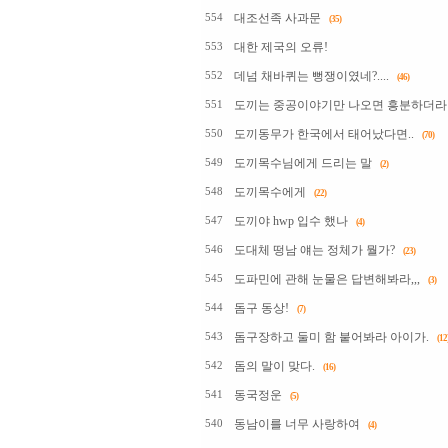
대조선족 사과문
554
(35)
대한 제국의 오류!
553
데넘 채바퀴는 뻥쟁이였네?....
552
(46)
도끼는 중공이야기만 나오면 흥분하더라
551
도끼동무가 한국에서 태어났다면..
550
(70)
도끼목수님에게 드리는 말
549
(2)
도끼목수에게
548
(22)
도끼야 hwp 입수 했나
547
(4)
도대체 떵남 얘는 정체가 뭘가?
546
(23)
도파민에 관해 눈물은 답변해봐라,,,
545
(3)
돔구 동상!
544
(7)
돔구장하고 둘미 함 붙어봐라 아이가.
543
(12
돔의 말이 맞다.
542
(16)
동국정운
541
(5)
동남이를 너무 사랑하여
540
(4)