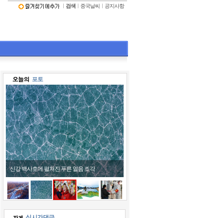
ㅣ
검색
ㅣ
중국날씨
ㅣ
공지사항
신강 백사호에 펼쳐진 푸른 얼음 조각