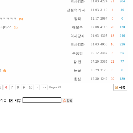
역사강좌
01.03
4224
21
204
전설속의 사...
11.03
3119
4
46
 ㅋㅋㅋㅋㅋ
장작
12.17
2897
0
0
(20)
니다^^
해모수
02.08
4118
20
130
(31)
역사강좌
01.03
4305
18
246
역사강좌
01.03
4058
16
226
추풍령
09.12
3447
5
65
잠 언
07.20
3365
22
77
!
눈물
06.29
3125
0
0
(5)
한심
12.30
4242
29
180
5
6
7
8
9
10
>
>>
Pages 23