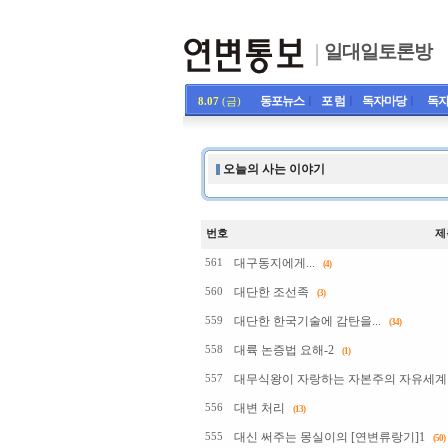
일대일토론방
동포뉴스
ㅣ
포 럼
ㅣ
독자마당
ㅣ
독자
8.07
(금)
오늘의 사는 이야기
번호
제
대구동지에게...
561
(4)
대단한 조선족
560
(3)
대단한 한국기술에 감탄을...
559
(34)
대륙 논증법 요해-2
558
(1)
대무식왕이 자랑하는 자본주의 자유세계
557
대변 처리
556
(13)
대신 써주는 몽실이의 [연변류랑기]1
555
(50)