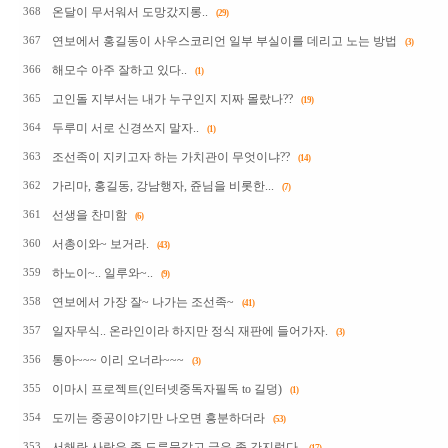
온달이 무서워서 도망갔지롱..
368
(29)
연보에서 홍길동이 사우스코리언 일부 부실이를 데리고 노는 방법
367
(3)
해모수 아주 잘하고 있다..
366
(1)
고인돌 지부서는 내가 누구인지 지짜 몰랐나??
365
(19)
두루미 서로 신경쓰지 말자..
364
(1)
조선족이 지키고자 하는 가치관이 무엇이냐??
363
(14)
가리마, 홍길동, 강남행자, 쥰님을 비롯한...
362
(7)
선생을 찬미함
361
(6)
서총이와~ 보거라.
360
(43)
하노이~.. 일루와~..
359
(9)
연보에서 가장 잘~ 나가는 조선족~
358
(41)
일자무식.. 온라인이라 하지만 정식 재판에 들어가자.
357
(3)
통아~~~ 이리 오너라~~~
356
(3)
이마시 프로젝트(인터넷중독자필독 to 길덩)
355
(1)
도끼는 중공이야기만 나오면 흥분하더라
354
(53)
서해란 사람은 좀 도루묵같고 글은 좀 간지럽다.
353