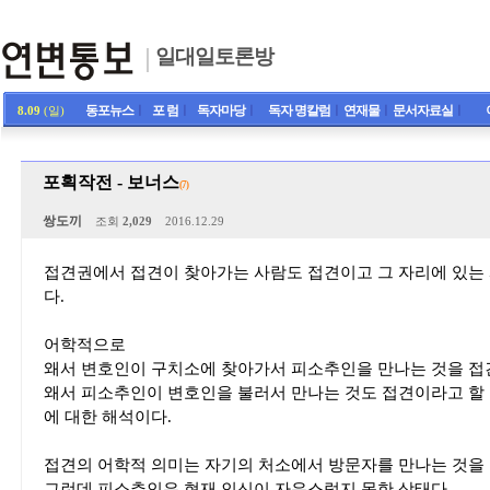
일대일토론방
동포뉴스
ㅣ
포 럼
ㅣ
독자마당
ㅣ
독자 명칼럼
ㅣ
연재물
ㅣ
문서자료실
ㅣ
8.09
(일)
포획작전 - 보너스
(7)
쌍도끼
조회
2,029
2016.12.29
접견권에서 접견이 찾아가는 사람도 접견이고 그 자리에 있는
다.
어학적으로
왜서 변호인이 구치소에 찾아가서 피소추인을 만나는 것을 접
왜서 피소추인이 변호인을 불러서 만나는 것도 접견이라고 할 
에 대한 해석이다.
접견의 어학적 의미는 자기의 처소에서 방문자를 만나는 것을 
그런데 피소추인은 현재 인신이 자유스럽지 못한 상태다.