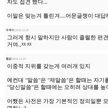
자도 접견 했다...
이말은 맞는겨 틀린겨....어문글쟁이 대답
두루미
2016-12-29
그러게 항시 말하지만 사람이 졸렬한 편
거여.,ㅉㅉ
통닭
2016-12-29
이중적 지위를 갖는게 여러개 있지
예컨대 "말씀"은 "제말씀"은 할때는 자기
"당신말씀"은 할때에는 오히려 상대를 높
어쨌든 사전은 가장 기본적인 정의일뿐 모