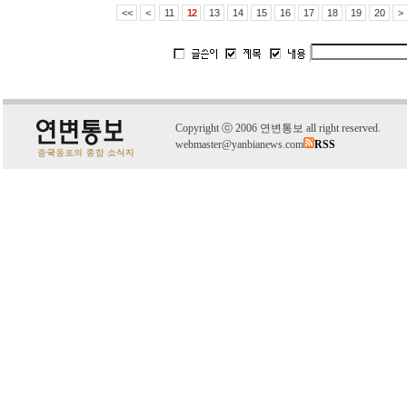
<<
<
11
12
13
14
15
16
17
18
19
20
>
C
o
pyright
ⓒ
2006 연변통보 all right reserved.
webmaster@yanbianews.com
RSS