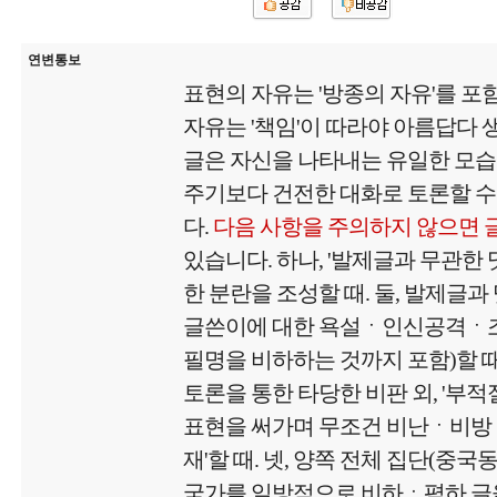
연변통보
표현의 자유는 '방종의 자유'를 포
자유는 '책임'이 따라야 아름답다
글은 자신을 나타내는 유일한 모
주기보다 건전한 대화로 토론할 수
다.
다음 사항을 주의하지 않으면 
있습니다. 하나, '발제글과 무관한
한 분란을 조성할 때. 둘, 발제글과
글쓴이에 대한 욕설ㆍ인신공격ㆍ
필명을 비하하는 것까지 포함)할 때.
토론을 통한 타당한 비판 외, '부
표현을 써가며 무조건 비난ㆍ비방
재'할 때. 넷, 양쪽 전체 집단(중국
국가를 일방적으로 비하ㆍ폄하 글을