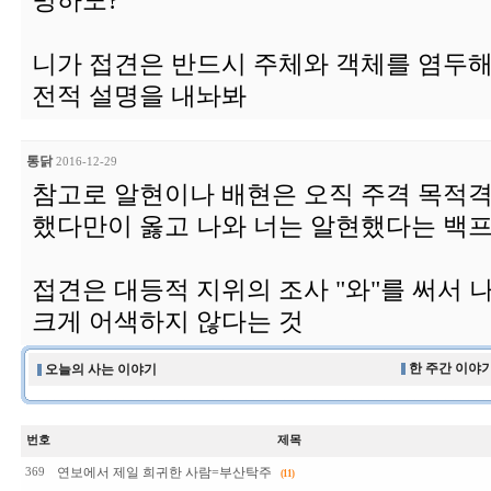
명하노?
니가 접견은 반드시 주체와 객체를 염두해
전적 설명을 내놔봐
통닭
2016-12-29
참고로 알현이나 배현은 오직 주격 목적격
했다만이 옳고 나와 너는 알현했다는 백
접견은 대등적 지위의 조사 "와"를 써서
크게 어색하지 않다는 것
한 주간 이야기
오늘의 사는 이야기
번호
제목
연보에서 제일 희귀한 사람=부산탁주
369
(11)