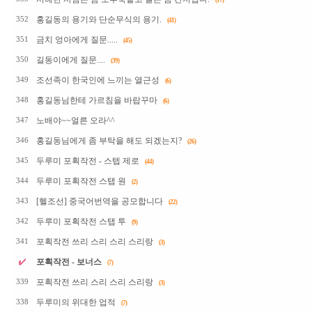
(17)
홍길동의 용기와 단순무식의 용기.
352
(41)
금치 엉아에게 질문.....
351
(45)
길동이에게 질문....
350
(39)
조선족이 한국인에 느끼는 열근성
349
(6)
홍길동님한테 가르침을 바랍꾸마
348
(6)
노배야~~얼른 오라^^
347
홍길동님에게 좀 부탁을 해도 되겠는지?
346
(26)
두루미 포획작전 - 스텝 제로
345
(44)
두루미 포획작전 스탭 원
344
(2)
[헬조선] 중국어번역을 공모합니다
343
(22)
두루미 포획작전 스탭 투
342
(9)
포획작전 쓰리 스리 스리 스리랑
341
(3)
포획작전 - 보너스
(7)
포획작전 쓰리 스리 스리 스리랑
339
(3)
두루미의 위대한 업적
338
(7)