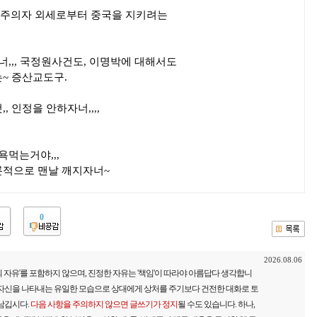
동주의자 외세로부터 중국을 지키려는
자너,,, 국정원사건도, 이명박에 대해서도
~ 증산교도구.
 인정을 안하자너,,,,
욕먹는거야,,,
론적으로 맨날 깨지자너~
0
2026.08.06
 자유'를 포함하지 않으며, 진정한 자유는 '책임'이 따라야 아름답다 생각합니
 자신을 나타내는 유일한 모습으로 상대에게 상처를 주기보다 건전한 대화로 토
 남깁시다.
다음 사항을 주의하지 않으면 글쓰기가 정지
될 수도 있습니다. 하나,