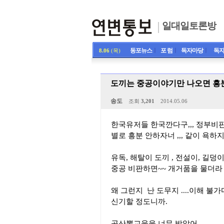
일대일토론방
동포뉴스
ㅣ
포 럼
ㅣ
독자마당
ㅣ
독자
8.06
(목)
도끼는 중공이야기만 나오면 흥
송도
조회
3,201
2014.05.06
한국유저들 한국깐다구,,, 정부비판
별로 흥분 안하자너 ,,, 같이 욕하지
유독, 해탈이 도끼 , 전설이, 길덩이
중공 비판하면~~ 개거품을 물더라
왜 그런지 난 도무지 ....이해 불가
신기할 정도니까.
공산뽕교육을 너무 받았어,