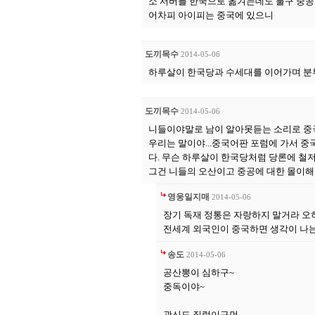
소 서버를 한국으로 옮겨는데도 불구 중공 
어차피 아이피는 중국에 있으니
도끼목수
2014-05-06
하루살이 한국당과 수세대를 이어가며 분투
도끼목수
2014-05-06
니들이야말로 남이 알아못듣는 소리로 중
우리는 말이야...중국어판 포럼에 가서 중
다. 무슨 하루살이 한국당처럼 당론에 철저
그건 니들의 오산이고 중공에 대한 몰이해야
영웅일지매
2014-05-06
장기 독재 정통은 자랑하지 말거라 오
전세계 외국인이 중국하면 생각이 나
송도
2014-05-06
공산뽕이 심하구~
중독이야~
광신도 질럿이구먼,