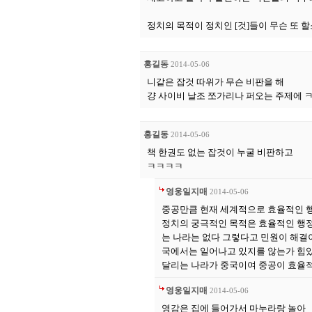
정치의 목적이 정치인 [것]들이 무슨 또 
홍길동
2014-05-06
니같은 잡것 따위가 무슨 비판을 해
걍 사이비 날조 쪼가리나 퍼오는 주제에 
홍길동
2014-05-06
책 한권도 없는 잡것이 누굴 비판하고
ㅋㅋㅋㅋ
영웅일지매
2014-05-06
중공만큼 현재 세계적으로 효율적인 행
정치의 궁극적인 목적은 효율적인 행정
는 나라는 없다 그렇다고 민원이 해결이
국에서는 일어나고 있지를 않는가 힘있
달리는 나라가 중국이여 중공이 효율
영웅일지매
2014-05-06
영감은 집에 들어가서 마누라랑 놀아