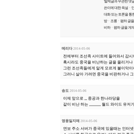
'발제글과 무관한 댓글
쓴이에 대한 욕설ㆍ인
대화 또는 토론을 통한
방ㆍ조롱ㆍ폄하 글을 게
비하ㆍ폄하 글을 게재
메리다
2014-05-06
전에부터 조선족 사이트에 들어와서 감시
혹시라도 중국을 비난하는 글을 올리거나
그런 조선족들에게 알게 모르게 불이악이
그러니 살아 가려면 중국을 비판하거나 
송도
2014-05-06
이제 앞으로 ,,, 중공과 한나라당을
같이 비난 하는 ,,,,,,,,,,,,, 월드 와이드 유
영웅일지매
2014-05-06
연보 주소 서버가 중국에 있을때는 인터넷