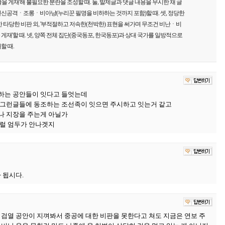
을 게재'해 불필요한 분란을 조성할 때. 둘, 발제글과 댓글 내용을 무시한 채 글
신공격ㆍ조롱ㆍ비아냥(누리꾼 필명을 비하하는 것까지 포함)할 때. 셋, 정당한
 타당한 비판 외, '부적절하고 저속한(천박한) 표현을 써가며 무조건 비난ㆍ비
재'할 때. 넷, 양쪽 전체 집단(중국동포, 한국동포)과 상대 국가를 일방적으로
할 때.
하는 공안들이 잇다고 들엇는데
 그런글들에 동조하는 조선족이 잇으면 주시하고 잇는거 같고
나 지장을 주는게 아닐가
그럴 엄두가 안나겟지
저가 됩시다.
 검열 공안이 지껴봐서 중공에 대한 비판을 못한다고 쳐도 지금은 연보 주