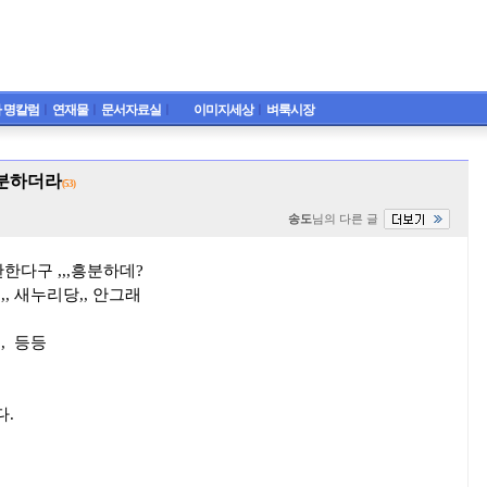
 명칼럼
ㅣ
연재물
ㅣ
문서자료실
ㅣ
이미지세상
ㅣ
벼룩시장
분하더라
(53)
송도
님의 다른 글
한다구 ,,,흥분하데?
,, 새누리당,, 안그래
, 등등
다.