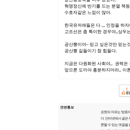
혁명정신에 반기를 드는 분열 책
수호자같은 느낌이 많아.
한국유저애들은 다 ,,, 인정을 하
고조선은 좀 특이한 경우야,,상두는
공산뽕이야~ 믿고 싶은것만 믿는것,,
공산뽕 길들이기 참 힘들다.
지금은 다원화된 사회야,, 권력은 
앞으론 도끼야 흥분하지마라,, 이
1
연변통보
표현의 자유는 '방종의
다. 인터넷에서 글은
론할 수 있는 댓글을