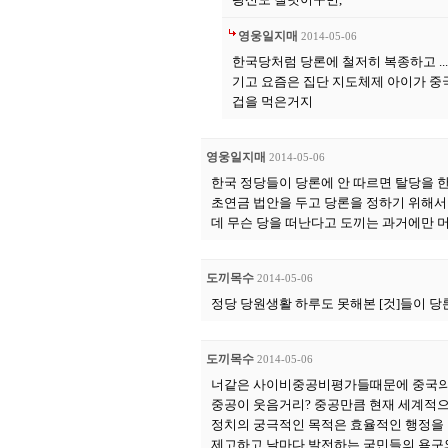
영웅일지매
2014-05-06
한국당처럼 당론에 철저히 복종하고 ..
기고 요즘은 집단 지도체제 아이가 중
겁을 먹은거지
영웅일지매
2014-05-06
한국 정당들이 당론에 안 따르면 탈당을 한
초연금 법안을 두고 당론을 정하기 위해서
데 무슨 당을 떠난다고 도끼는 과거에만 
도끼목수
2014-05-06
정당 당원생활 하루도 못해본 [것]들이 당론을 
도끼목수
2014-05-06
너같은 사이비중공비평가들때문에 중국의
중공이 웃음거리? 중공만큼 현재 세계적으
정치의 궁극적인 목적은 효율적인 행정을
제고하고 날마다 발전하는 국민들의 욕구