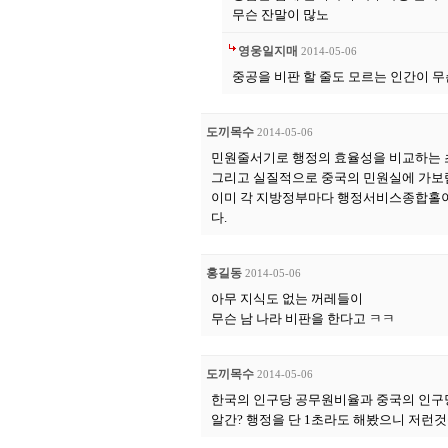
무슨 잔말이 많노
영웅일지매
2014-05-06
중공을 비판 할 줄도 모르는 인간이 무
도끼목수
2014-05-06
민원줄서기로 행정의 효율성을 비교하는 초
그리고 실질적으로 중국의 민원실에 가보렴.
이미 각 지방정부마다 행정서비스종합홀이
다.
홍길동
2014-05-06
아무 지식도 없는 꺼레들이
무슨 남 나라 비판을 한다고 ㅋㅋ
도끼목수
2014-05-06
한국의 인구당 공무원비율과 중국의 인구
알간? 행정을 단 1초라도 해봤으니 저