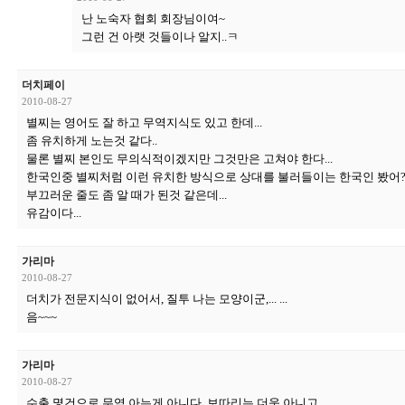
난 노숙자 협회 회장님이여~
그런 건 아랫 것들이나 알지..ㅋ
더치페이
2010-08-27
별찌는 영어도 잘 하고 무역지식도 있고 한데...
좀 유치하게 노는것 같다..
물론 별찌 본인도 무의식적이겠지만 그것만은 고쳐야 한다...
한국인중 별찌처럼 이런 유치한 방식으로 상대를 불러들이는 한국인 봤어?
부끄러운 줄도 좀 알 때가 된것 같은데...
유감이다...
가리마
2010-08-27
더치가 전문지식이 없어서, 질투 나는 모양이군,... ...
음~~~
가리마
2010-08-27
수출 몇건으로 무역 아는게 아니다. 보따리는 더욱 아니고... ...