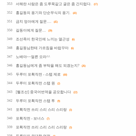
서해란 사람은 좀 도루묵같고 글은 좀 간지럽다.
353
(17)
홍길동의 용기와 단순무식의 용기.
352
(41)
금치 엉아에게 질문.....
351
(45)
길동이에게 질문....
350
(39)
조선족이 한국인에 느끼는 열근성
349
(6)
홍길동님한테 가르침을 바랍꾸마
348
(6)
노배야~~얼른 오라^^
347
홍길동님에게 좀 부탁을 해도 되겠는지?
346
(26)
두루미 포획작전 - 스텝 제로
345
(44)
두루미 포획작전 스탭 원
344
(2)
[헬조선] 중국어번역을 공모합니다
343
(22)
두루미 포획작전 스탭 투
342
(9)
포획작전 쓰리 스리 스리 스리랑
341
(3)
포획작전 - 보너스
340
(7)
포획작전 쓰리 스리 스리 스리랑
339
(3)
338