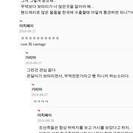
그게 그렇게 중요해...
무역보다 보따리가 너 많은것을 알아야 해...
핸드케리로 많은 물품을 한국에 수출할때 어덯게 통관하면 되니??
더치페이
2010-08-27
ㅎㅎㅎㅎㅎㅎㅎㅎㅎㅎ
cost 와 carriage
가리마
2010-08-27
그런건 관심 읍다.
온달이가 보따리면서, 무역전문가라고 뻥 치니까 하는소리다.
가리마
2010-08-27
ㅋㅋㅋㅋ
더치페이
2010-08-28
조선족들은 항상 허벅지를 보고 거시를 보았다고 하지..