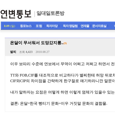
일대일토론방
동포뉴스
ㅣ
포 럼
ㅣ
독자마당
ㅣ
독자 명칼럼
ㅣ
연재물
ㅣ
문서자료실
ㅣ
8.09
(일)
온달이 무서워서 도망갔지롱..
(29)
별찌
조회
4,423
2010.08.27
이우 보따리 수준에 연보에서 무역이 어쩌고 저쩌고 하면서 전
TT와 FOB,CIF를 대조적으로 비교하다가 별찌한테 허망 뒤로
CIF와CIP의 차이점을 간략하게 한구절로 얘기하라니깐 말문이
내가 말하자는 요점은 어떻게 하면 이렇게 염체가 있을수 있
결론: 온달=한국 뻥티기 문화+이우 거짓말 문화의 결합물.