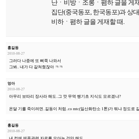
난ㆍ비방ㆍ조롱ㆍ폄하 글을 게재'할
집단(중국동포, 한국동포)과 상
비하ㆍ폄하 글을 게재할 때.
홍길동
2010-08-27
그러다 나중에 또 삐쭉 나와서
그봐.. 내가 다 갈쳐줬잖아 ㅋㅋ
엉아
2010-08-27
아무리 보따리 장사라 해도..그 깟 무역 쌩기초 지식도 모르겠냐?
온달 기를 죽이려면..길동이 처럼..co mtc(일산화탄소 1톤)가 뭐냐 정도로 
홍길동
2010-08-27
내 컴에 제품관련 자료를 모아논 것만 해도