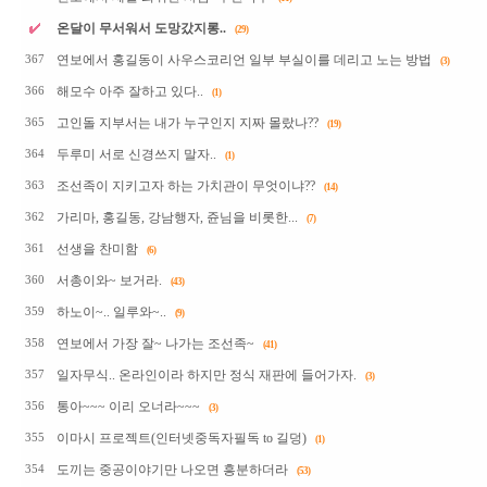
온달이 무서워서 도망갔지롱..
(29)
연보에서 홍길동이 사우스코리언 일부 부실이를 데리고 노는 방법
367
(3)
해모수 아주 잘하고 있다..
366
(1)
고인돌 지부서는 내가 누구인지 지짜 몰랐나??
365
(19)
두루미 서로 신경쓰지 말자..
364
(1)
조선족이 지키고자 하는 가치관이 무엇이냐??
363
(14)
가리마, 홍길동, 강남행자, 쥰님을 비롯한...
362
(7)
선생을 찬미함
361
(6)
서총이와~ 보거라.
360
(43)
하노이~.. 일루와~..
359
(9)
연보에서 가장 잘~ 나가는 조선족~
358
(41)
일자무식.. 온라인이라 하지만 정식 재판에 들어가자.
357
(3)
통아~~~ 이리 오너라~~~
356
(3)
이마시 프로젝트(인터넷중독자필독 to 길덩)
355
(1)
도끼는 중공이야기만 나오면 흥분하더라
354
(53)