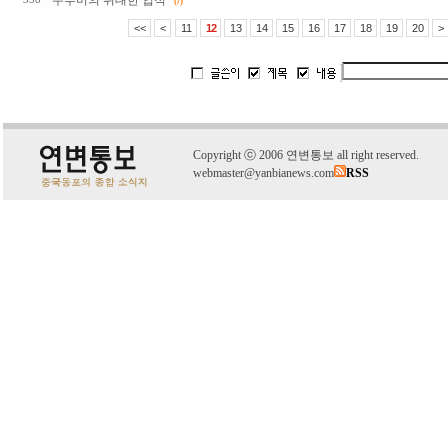
두루미의 위대한 업적
(7)
<<
<
11
12
13
14
15
16
17
18
19
20
>
C
o
pyright
ⓒ
2006 연변통보 all right reserved.
webmaster@yanbianews.com
RSS