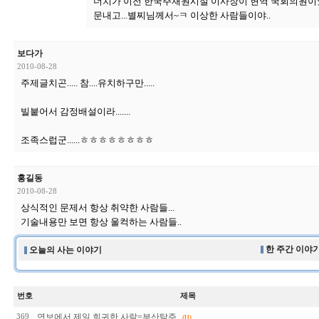
더치가 이전 한국주재원시절 이사장이 현역 국회의원이
문내고...별찌님께서~ㅋ 이상한 사람들이야..
보다가
2010-08-28
주제글치곤..... 참....유치하구만.....
빌붙어서 감정배설이라.......
조족스럽군......ㅎㅎㅎㅎㅎㅎㅎㅎ
홍길동
2010-08-28
상식적인 문제서 항상 취약한 사람들...
기술내용만 보면 항상 울컥하는 사람들..
한 주간 이야기
오늘의 사는 이야기
번호
제목
연보에서 제일 희귀한 사람=부산탁주
369
(11)