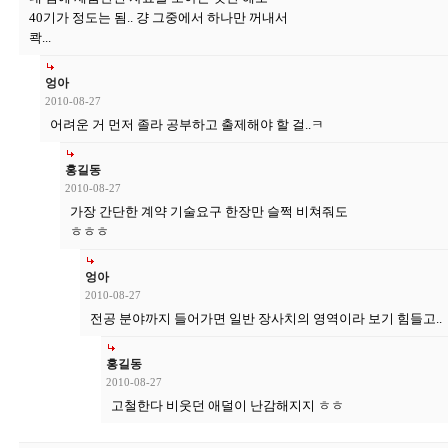
40기가 정도는 됨.. 걍 그중에서 하나만 꺼내서
콱...
엉아
2010-08-27
어려운 거 먼저 졸라 공부하고 출제해야 할 걸..ㅋ
홍길동
2010-08-27
가장 간단한 계약 기술요구 한장만 슬쩍 비쳐줘도
ㅎㅎㅎ
엉아
2010-08-27
전공 분야까지 들어가면 일반 장사치의 영역이라 보기 힘들고..
홍길동
2010-08-27
고철한다 비웃던 애덜이 난감해지지 ㅎㅎ