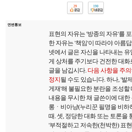
29
190
연변통보
표현의 자유는 '방종의 자유'를 
한 자유는 '책임'이 따라야 아름
넷에서 글은 자신을 나타내는 유
게 상처를 주기보다 건전한 대화로
글을 남깁시다.
다음 사항을 주의
정지
될 수도 있습니다. 하나, '
게재'해 불필요한 분란을 조성할 때
내용을 무시한 채 글쓴이에 대
롱ㆍ비아냥(누리꾼 필명을 비하하
때. 셋, 정당한 대화 또는 토론을 
'부적절하고 저속한(천박한) 표현