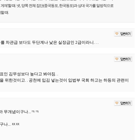
재'할 때. 넷, 양쪽 전체 집단(중국동포, 한국동포)과 상대 국가를 일방적으로
할 때.
 차관급 보다도 두단계나 낯은 실장급인 2급이라니. . .
인 김무성보다 높다고 봐야짐. .
 위한것이고. . 공천에 입김 넣는것이 입법부 국회 하고는 하등의 관련이
 무개념이구나...ㅋㅋ
나... ㅉㅉ