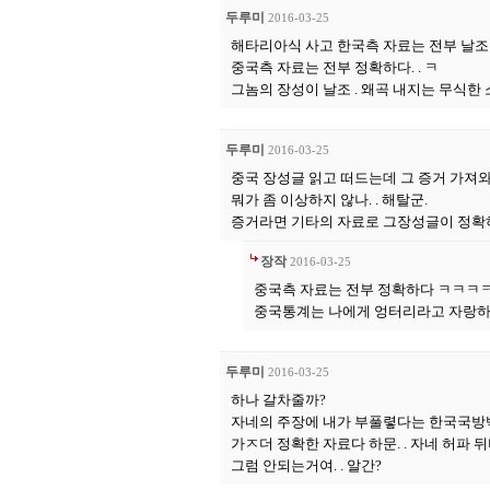
두루미
2016-03-25
해타리아식 사고 한국측 자료는 전부 날조 
중국측 자료는 전부 정확하다. . ㅋ
그놈의 장성이 날조 . 왜곡 내지는 무식한
두루미
2016-03-25
중국 장성글 읽고 떠드는데 그 증거 가져와라 
뭐가 좀 이상하지 않나. . 해탈군.
증거라면 기타의 자료로 그장성글이 정확하단
장작
2016-03-25
중국측 자료는 전부 정확하다 ㅋㅋㅋ
중국통계는 나에게 엉터리라고 자랑하
두루미
2016-03-25
하나 갈차줄까?
자네의 주장에 내가 부풀렿다는 한국국방백
가ㅈ더 정확한 자료다 하문. . 자네 허파 뒤
그럼 안되는거여. . 알간?