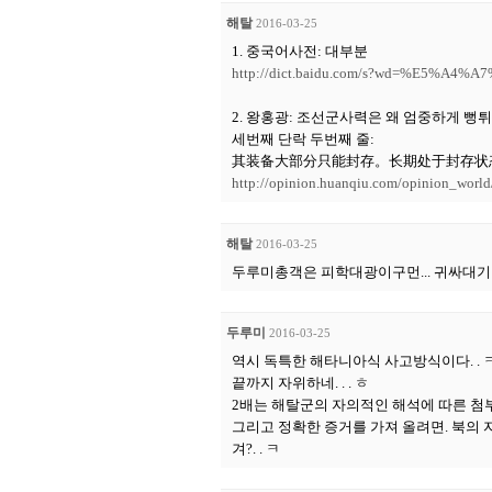
해탈
2016-03-25
1. 중국어사전: 대부분
http://dict.baidu.com/s?wd=%E5%A4
2. 왕홍광: 조선군사력은 왜 엄중하게 뻥
세번째 단락 두번째 줄:
其装备大部分只能封存。长期处于封存状
http://opinion.huanqiu.com/opinion_worl
해탈
2016-03-25
두루미총객은 피학대광이구먼... 귀싸대기 
두루미
2016-03-25
역시 독특한 해타니아식 사고방식이다. . 
끝까지 자위하네. . . ㅎ
2배는 해탈군의 자의적인 해석에 따른 첨부여
그리고 정확한 증거를 가져 올려면. 북의 
겨?. . ㅋ