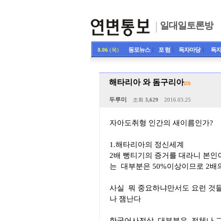
일대일토론방
동포뉴스
ㅣ
포 럼
ㅣ
독자마당
ㅣ
독자
8.06
(목)
해타리아 와 돔구리아
(23)
두루미
조회
3,629
2016.03.25
자아도취형 인간의 새이름인가?
1.해타리아의 정신세계
2배 뻥티기의 증거를 대라니 본인이
는 대부분은 50%이상이므로 2배의 
사실 뭐 중요하냐만서도 요런 것들
나 잼난다
한국어사전상 대부분은 전체나 그에