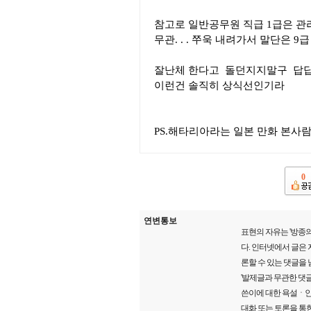
참고로 일반공무원 직급 1급은 관리관.
무관. . . 쭈욱 내려가서 말단은 9급 
잘난체 한다고 돌던지지말구 답답
이런건 솔직히 상식선인기라
PS.해타리아라는 일본 만화 본사람
0
연변통보
표현의 자유는 '방종의
다. 인터넷에서 글은
론할 수 있는 댓글을
'발제글과 무관한 댓글
쓴이에 대한 욕설ㆍ인
대화 또는 토론을 통한