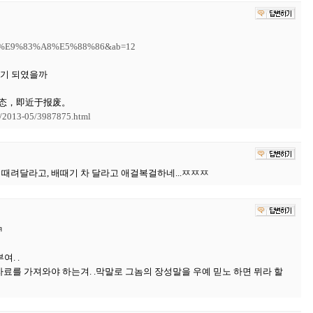
%A7%E9%83%A8%E5%88%86&ab=12
튀기 되였을까
态，即近于报废。
d/2013-05/3987875.html
때려달라고, 배때기 차 달라고 애걸복걸하네...ㅉㅉㅉ
ㅋ
. .
자료를 가져와야 하는겨. .막말로 그놈의 장성말을 우예 믿노 하면 뮈라 할