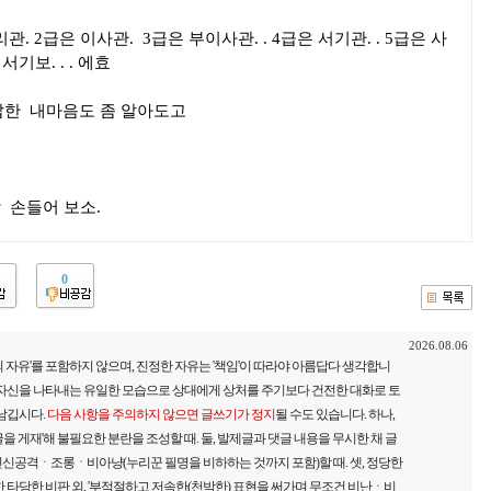
 2급은 이사관. 3급은 부이사관. . 4급은 서기관. . 5급은 사
서기보. . . 에효
한 내마음도 좀 알아도고
 손들어 보소.
0
2026.08.06
 자유'를 포함하지 않으며, 진정한 자유는 '책임'이 따라야 아름답다 생각합니
 자신을 나타내는 유일한 모습으로 상대에게 상처를 주기보다 건전한 대화로 토
 남깁시다.
다음 사항을 주의하지 않으면 글쓰기가 정지
될 수도 있습니다. 하나,
을 게재'해 불필요한 분란을 조성할 때. 둘, 발제글과 댓글 내용을 무시한 채 글
신공격ㆍ조롱ㆍ비아냥(누리꾼 필명을 비하하는 것까지 포함)할 때. 셋, 정당한
 타당한 비판 외, '부적절하고 저속한(천박한) 표현을 써가며 무조건 비난ㆍ비