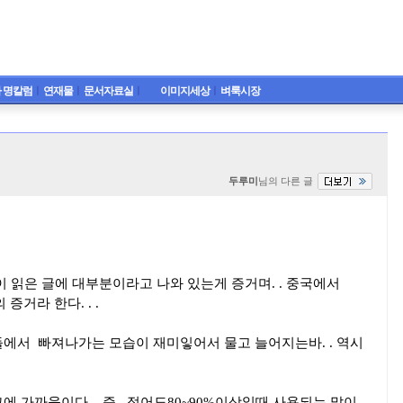
 명칼럼
ㅣ
연재물
ㅣ
문서자료실
ㅣ
이미지세상
ㅣ
벼룩시장
두루미
님의 다른 글
 읽은 글에 대부분이라고 나와 있는게 증거며. . 중국에서
증거라 한다. . .
에서 빠져나가는 모습이 재미잏어서 물고 늘어지는바. . 역시
 가까움이다. . 즉 적어도80~90%이상일때 사용되는 말이