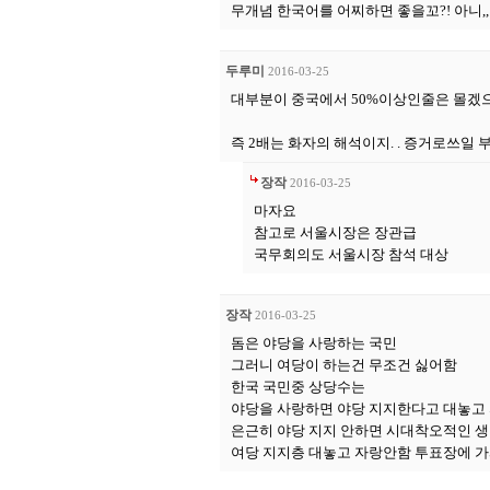
무개념 한국어를 어찌하면 좋을꼬?! 아니,
두루미
2016-03-25
대부분이 중국에서 50%이상인줄은 몰겠
즉 2배는 화자의 해석이지. . 증거로쓰일 부
장작
2016-03-25
마자요
참고로 서울시장은 장관급
국무회의도 서울시장 참석 대상
장작
2016-03-25
돔은 야당을 사랑하는 국민
그러니 여당이 하는건 무조건 싫어함
한국 국민중 상당수는
야당을 사랑하면 야당 지지한다고 대놓고
은근히 야당 지지 안하면 시대착오적인 
여당 지지층 대놓고 자랑안함 투표장에 가서