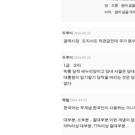
방ㆍ조롱ㆍ폄하 글을 게
비하ㆍ폄하 글을 게재
두루미
2016-03-25
광역시장 . 도지사도 차관급인데 국가 원수를
두루미
2016-03-25
1급. . 오타. .
박통 당적 새누리당이고 당내 서열은 당대표
대통령이 임기말기 당적을 버리는 것은 당을
없다.
해탈
2016-03-25
한국어는 무개념 한국인이 사용하는 거니까
대부분, 소부분，절대부분 이런 개념이 없구
50%이상 대부분, 75%이상 절대부분....