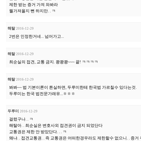
제한 받는 증거 가져 와봐라
뭘가져올지 뻔 하지만. . ㅋ
해탈
2016-12-29
2번은 인정한거네... 넘어가고...
해탈
2016-12-29
최순실의 접견, 교통 금지. 쾅쾅쾅~~~ 끝! ㅋㅋㅋㅋ
해탈
2016-12-29
봐봐~~ 법 기본이론이 튼실하면, 두루미한테 한국법 가르칠수 있다는것.
두루미는 한국 법전문가래유...ㅎㅎㅎ
두루미
2016-12-29
걸렸구나. . ㅋ
해탈아. . 최순실은 변호사외 접견권이 금지 되었단다
교통권은 제한 안 받았단다. . . ㅋ
왜냐. . 접견교통권. . 즉 교통권은 어떠한경우라도 제한할수 없으니. . 증거 