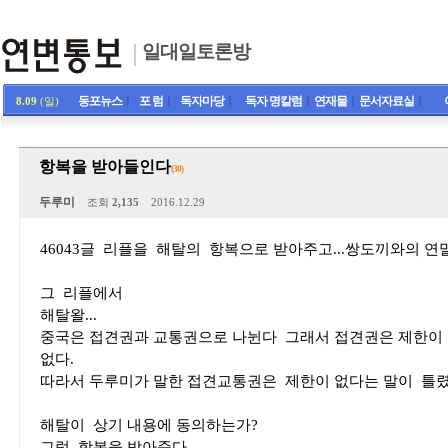
일대일토론방
동포뉴스
ㅣ
포 럼
ㅣ
독자마당
ㅣ
독자 명칼럼
ㅣ
연재물
ㅣ
문서자료실
ㅣ
8.09
(일)
항복을 받아들인다
(30)
두루미
조회
2,135
2016.12.29
46043글 리플을 해탈의 항복으로 받아주고...쌍도끼와의 연
그 리플에서
해탈왈...
중국은 접견권과 교통권으로 나뉜다 그래서 접견권은 제한이
없다.
따라서 두루미가 말한 접견교통권은 제한이 없다는 말이 틀
해탈이 상기 내용에 동의하는가?
그럼 항복을 받아준다.