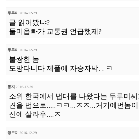
두루미
2016-12-29
글 읽어봤냐?
둘미옵빠가 교통권 언급했제?
두루미
2016-12-29
불쌍한 놈
도망다니다 제풀에 자승자박. . ㅋ
동지
2016-12-29
소위 한국에서 법대를 나왔다는 두루미씨가.
견을 법으로.....ㅋㅋ...ㅈㅈ...거기에먼놈
신에 살라우....ㅈ
쌍도끼
2016-12-29