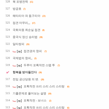
북 포병전력
528
(15)
방공호
527
(7)
해타리아 와 돔구리아
526
(23)
접견 마무리,,,
525
(17)
국회의원 최순실 접견
524
(8)
중국식 정신 승리법
523
(38)
일타쌍피
522
(26)
접견권의 창피
521
(7)
국제법의 창피,,
520
(3)
두루미 포획작전 스탭 투
519
(7)
항복을 받아들인다
(30)
전임 공산당원 의 변.
517
(20)
포획작전 쓰리 스리 스리 스리랑
516
(6)
기출문제로 풀어보는 설명
515
(10)
포획작전 - 보너스
514
(2)
포획작전 쓰리 스리 스리 스리랑
513
(6)