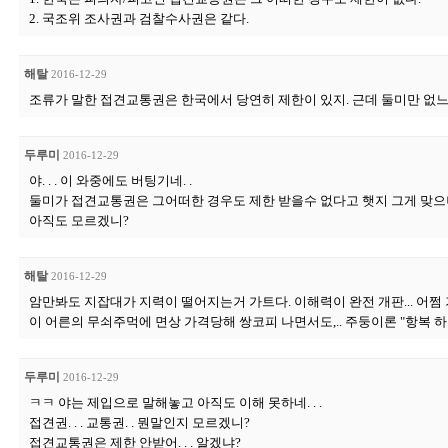
2. 국조위 조사권과 검찰수사권은 같다.
해탈
2016-12-29
조류가 말한 접견교통권은 한국에서 당연히 제한이 있지. 근데 둘미만 없느
두루미
2016-12-29
야. . . 이 와중에도 버팅기네. .
둘미가 접견교통권은 그어떠한 경우도 제한 받을수 없다고 햇지 그게 맞으니. 
아직도 모르겠니?
해탈
2016-12-29
암만봐도 지잡대가 지력이 떨어지는거 가트다. 이해력이 완전 개판... 어쩜 
이 어른의 무쇠주먹에 면상 가격당해 쌍코피 나면서도,.. 주둥이론 "항복 하
두루미
2016-12-29
ㅋㅋ 야는 제입으로 말해놓고 아직도 이해 못하네. . .
접견권. . . 교통권. . 뭔말인지 모르겠니?
접견교통권은 제한 안받어. . . 알겠냐?