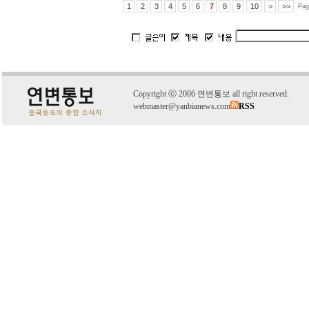
1
2
3
4
5
6
7
8
9
10
>
>>
Pag
C
o
pyright
ⓒ
2006 연변통보 all right reserved.
webmaster@yanbianews.com
RSS