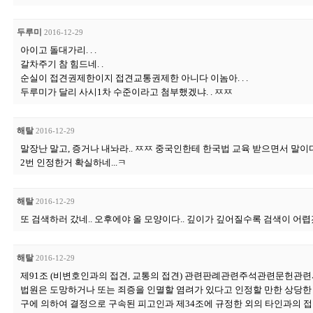
두루미
2016-12-29
아이고 돌대가리. . .
갈차주기 참 힘드네. .
순실이 접견권제한이지 접견교통권제한 아니다 이놈아. . .
두루미가 달리 사시1차 수준이라고 첨부했겠냐. . ㅉㅉ
해탈
2016-12-29
말장난 말고, 증거나 내놔라.. ㅉㅉ 중국인한테 한국법 교육 받으면서 말이
2번 인정한거 확실하네...ㅋ
해탈
2016-12-29
또 검색하러 갔네.. 오후에야 올 모양이다.. 깊이가 깊어질수록 검색이 어렵겠
해탈
2016-12-29
제91조 (비변호인과의 접견, 교통의 접견) 관련판례관련주석관련문헌관
법원은 도망하거나 또는 죄증을 인멸할 염려가 있다고 인정할 만한 상당한 
구에 의하여 결정으로 구속된 피고인과 제34조에 규정한 외의 타인과의 접