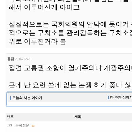
해서 이루어진게 아이고
실질적으로는 국회의원의 압박에 못이겨 
적으로는 구치소를 관리감독하는 구치소
위로 이루진거라 봄
통닭
2016-12-29
접견 교통권 조항이 열기주의냐 개괄주의
근데 난 요런 쓸데 없는 논쟁 하기 좆나 
한 주간 이야기
오늘의 사는 이야기
번호
제목
동국정운
529
(5)