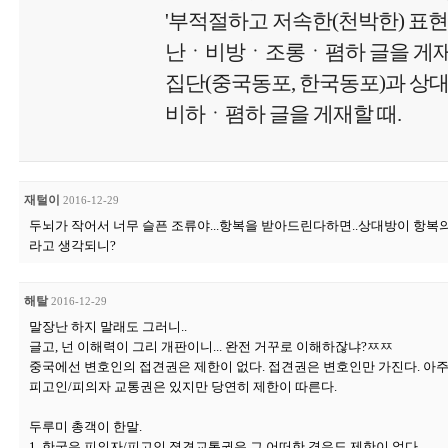
'부적절하고 저속한(천박한) 표현
난ㆍ비방ㆍ조롱ㆍ폄하 글을 게재'할
집단(중국동포, 한국동포)과 상
비하ㆍ폄하 글을 게재할 때.
재털이
2016-12-29
두뇌가 작어서 너무 슬픈 조류야...항복을 받아드린다하면..상대방이 항복
라고 생각되니?
해탈
2016-12-29
말장난 하지 말래도 그러니..
글고, 넌 이해력이 그리 개판이니... 완전 거꾸로 이해하잖냐?ㅉㅉ
중국에선 변호인의 접견권은 제한이 없다. 접견권은 변호인만 가진다. 아주
피고인/피의자 교통권은 있지만 당연히 제한이 따른다.
두루미 총객이 한말.
1. 한국은 피의자/피고인 졉견교통권은 그 어떠한 경우도 제한이 없다.