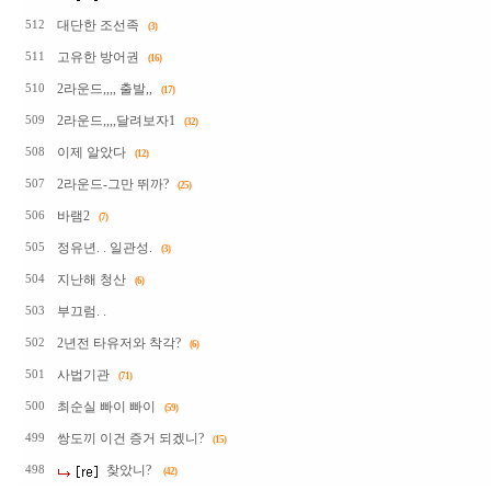
대단한 조선족
512
(3)
고유한 방어권
511
(16)
2라운드,,,, 출발,,
510
(17)
2라운드,,,,달려보자1
509
(32)
이제 알았다
508
(12)
2라운드-그만 뛰까?
507
(25)
바램2
506
(7)
정유년. . 일관성.
505
(3)
지난해 청산
504
(6)
부끄럼. .
503
2년전 타유저와 착각?
502
(6)
사법기관
501
(71)
최순실 빠이 빠이
500
(59)
쌍도끼 이건 증거 되겠니?
499
(15)
찾았니?
498
(42)