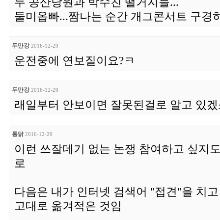
두 공산당원과 박수친 떨거지들...
둘미옵빠...짬나는 순간 개그콘서트 구경하
두만강
2016-12-29
운전중에 연보질이요?ㅋ
두만강
2016-12-29
래일부터 안보이면 잘못된걸로 알고 있겠
통닭
2016-12-29
이런 쓰잘데기 없는 논쟁 참여하고 싶지도
로
다음은 내가 인터넷 검색어 "접견"을 치
고대로 옮겨적은 것임