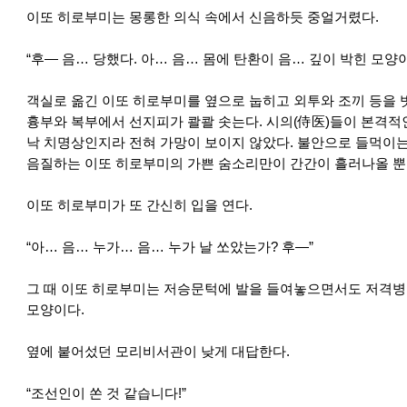
이또 히로부미는 몽롱한 의식 속에서 신음하듯 중얼거렸다.
“후— 음… 당했다. 아… 음… 몸에 탄환이 음… 깊이 박힌 모양이
객실로 옮긴 이또 히로부미를 옆으로 눕히고 외투와 조끼 등을 
흉부와 복부에서 선지피가 콸콸 솟는다. 시의(侍医)들이 본격적
낙 치명상인지라 전혀 가망이 보이지 않았다. 불안으로 들먹이는
음질하는 이또 히로부미의 가쁜 숨소리만이 간간이 흘러나올 뿐
이또 히로부미가 또 간신히 입을 연다.
“아… 음… 누가… 음… 누가 날 쏘았는가? 후—”
그 때 이또 히로부미는 저승문턱에 발을 들여놓으면서도 저격병
모양이다.
옆에 붙어섰던 모리비서관이 낮게 대답한다.
“조선인이 쏜 것 같습니다!”