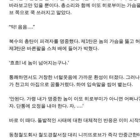
바라보고만 있을 뿐이다. 총소리와 함께 이또 히로부미는 가슴
브 쪽으로 쿡 쓰러지고 말았다.
“악! 음음….”
복수의 총탄이 피격자를 명중했다. 제1탄은 놈의 가슴을 뚫고 
제3탄은 바른팔을 스쳐 배에 들어가 박혔다.
‘흐흐! 네 놈이 넘어지는구나.’
통쾌하면서도 거창한 너털웃음에 가까운 환성이 터졌다. 그러나
가 천고의 아집으로 꿈틀거렸다. 하여 입속말을 씹어 뱉는다.
‘안된다. 가령 내가 명중한 놈이 이또 히로부미가 아니면 어쩌나
자. 단통에 요정을 내야 한다. 자, ….’
바로 이 때다. 돌발적인 사태에 대한 대체적인 반응은 이미 시작
동청철도회사 철도경찰서장 대리 니끼뜨로브가 즉각 안중근한테