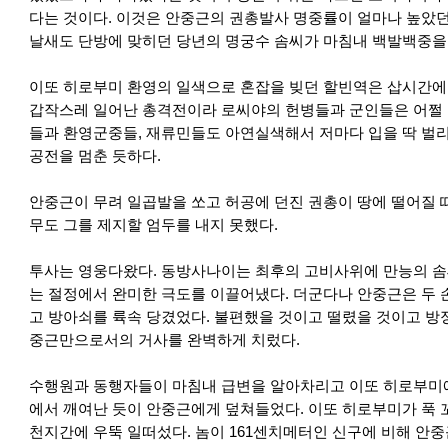
다는 것이다. 이것은 안중근의 권총발사 명중률이 얼마나 높았
날새도 단방에 맞히던 당년의 명궁수 솜씨가 마침내 백발백중을
이또 히로부미 환영의 일색으로 혼잡을 빚던 할빈역은 삽시간에 
갑작스레 일어난 총격전이라 로씨야의 헌병들과 군인들은 어쩔 
들과 환영군중들, 재류민들도 아연실색해서 저마다 입을 딱 벌리
공전을 멈춘 듯하다.
안중근이 무려 일곱발을 쏘고 허공에 던진 권총이 땅에 떨어질 
무도 그를 제지할 엄두를 내지 못했다.
투사는 영웅다왔다. 동방사나이는 최후의 고비사위에 만능의 솜
는 절정에서 완미한 극도를 이끌어냈다. 더군다나 안중근은 두 손
고 방아쇠를 륙속 당겼었다. 불편했을 것이고 떨렸을 것이고 방
중근만으로서의 거사를 완벽하게 치렀다.
수행원과 동행자들이 마침내 급변을 알아차리고 이또 히로부미에
에서 깨여난 듯이 안중근에게 덮쳐들었다. 이또 히로부미가 푹 
천지간에 우뚝 일떠섰다. 놈이 161센치메터인 신구에 비해 안중