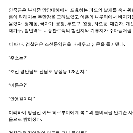
안중근은 부지중 망망대해에서 포효하는 파도의 날개를 춤사위로
름이 타래치는 두만강을 그려보았고 어촌의 나루터에서 바지가
올렸다. 청계동, 국자가, 룡정, 투도구, 왕청, 하오동, 대립자, 개
채가구, 할빈역두… 풍찬로숙의 행선지와 기류지가 주마등처럼
이 때다. 검찰관은 조선통역관을 내세우고 심문을 들이댔다.
“주소는?”
“조선 평안남도 진남포 옹정동 128번지.”
“이름은?”
“안응칠이다.”
이리하여 방금전 이또 히로부미에게 복수의 불벼락을 안겨준 사
음으로 밝혀졌다.