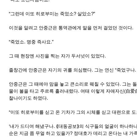
“그런데 이또 히로부미는 죽었소? 살았소?”
이것을 알려고 안중근은 통역관에게 말을 먼저 걸었던 것이다.
“죽었소. 명중 즉사요.”
그 때 현장엔 사진을 찍는 자가 두서넛이 있었다.
졸창간에 안중근은 자기의 귀를 의심했다. 그는 연신 “죽었구나.
안중근은 그 때에야 맘을 놓고 큰소리로 웨칠 수 있었다. 그는 
물이 볼을 타고 주르륵 흘러내렸다. 여태 이렇게 자애자신(自爱
찰나이기도 하였다.
“이또 히로부미를 싣고 온 기차가 그의 시체를 싣고 대련으로 도로
‘내가 드디여 해냈구나. ⟪대동공보⟫의 식구들의 얼굴이 하나하
순은 지금 쯤 무얼 하고 있을가? 정대호가 데리고 온다는 내 가