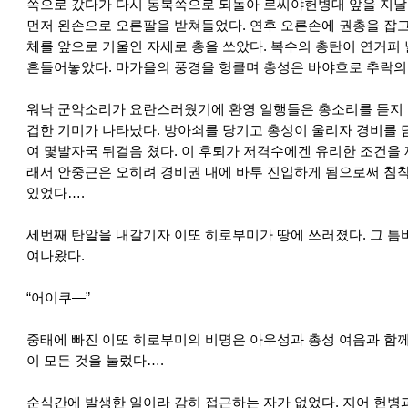
쪽으로 갔다가 다시 동북쪽으로 되돌아 로씨야헌병대 앞을 지날 
먼저 왼손으로 오른팔을 받쳐들었다. 연후 오른손에 권총을 잡고
체를 앞으로 기울인 자세로 총을 쏘았다. 복수의 총탄이 연거퍼
흔들어놓았다. 마가을의 풍경을 헝클며 총성은 바야흐로 추락의
워낙 군악소리가 요란스러웠기에 환영 일행들은 총소리를 듣지 
겁한 기미가 나타났다. 방아쇠를 당기고 총성이 울리자 경비를
여 몇발자국 뒤걸음 쳤다. 이 후퇴가 저격수에겐 유리한 조건을 
래서 안중근은 오히려 경비권 내에 바투 진입하게 됨으로써 침착
있었다….
세번째 탄알을 내갈기자 이또 히로부미가 땅에 쓰러졌다. 그 틈
여나왔다.
“어이쿠—”
중태에 빠진 이또 히로부미의 비명은 아우성과 총성 여음과 함께
이 모든 것을 눌렀다….
순식간에 발생한 일이라 감히 접근하는 자가 없었다. 지어 헌병