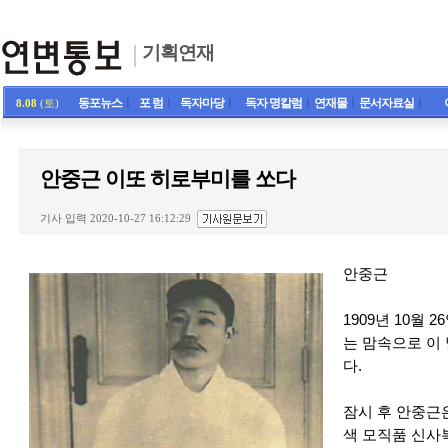
기획연재
동포뉴스
ㅣ
포 럼
ㅣ
독자마당
ㅣ
독자 명칼럼
ㅣ
연재물
ㅣ
문서자료실
ㅣ
8.08
(토)
안중근 이또 히로부미를 쏘다
기사 입력 2020-10-27 16:12:29
안중근
1909년 10월 
는 맘속으로 이
다.
잠시 후 안중근
색 모직품 신사