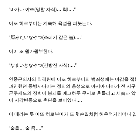
“바가나 야쯔(망할 자식)… 헉!….”
이또 히로부미는 계속해 욕설을 퍼붓는다.
“屑みたいなやつ(쓰레기 같은 놈)….”
이어 또 왈가왈부한다.
“なまいきなやつ(건방진 자식)….”
안중근의사의 직격탄에 이또 히로부미의 범죄생애는 마감을 접는
과인했던 동방사나이는 정의의 총성으로 아시아 나아가 전 지구
군주제도의 장벽이 붕괴를 예고하듯 무시로 흔들리고 세습과 
이 지각변동으로 흔단을 보이였다….
이 때라는 듯 이또 히로부미가 또 헛손질처럼 허우적거리더니 입
“술을… 술 좀….”