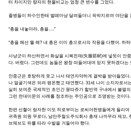
터 차이지만 량자의 현물비교는 엄청 큰 변수를 그었다.
졸병들이 하수인한테 벌떼마냥 달려들더니 윽박지르며 야단을 
“총을 내놓아라, 총을….”
“총을 해선 뭘 해? 내 총은 이미 총으로서의 작용을 다했어. 하하!
사냥군이 하산하면서 화살을 시복전재(矢服箭材)에 넣듯이 안중
다. 버렸다. 그런데도 놈들은 왕창 떠들어대며 믿지 못하겠다는
안중근은 호탕하게 웃고 나서 태연자약하게 결박을 받아들였다.
나 얼굴기색은 되려 평온했고 태연했다. 31세 나이 소지자로서
실히 보여준 국제적인 초인간 몽따쥬가 할빈역 구내에서 불멸의
그런 전대미문의 사례를 창조하는 주인공으로 조명받는 것이다.
한편 선혈이 랑자한 이또 히로부미는 로씨야헌병들에게 들리여 
귀족원 의원 무로다, 남만주철도주식회사 총재 나까무라 제꼬, 
브체브도 뒤를 따라 수발을 거들어야 했다.