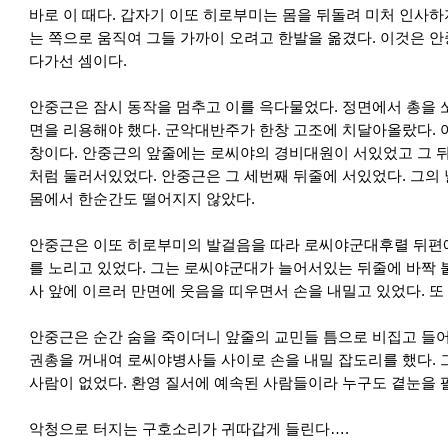
바로 이 때다. 갑자기 이또 히로부미는 몸을 뒤돌려 미처 인사
는 쪽으로 움직여 그들 가까이 오려고 한발을 옮겼다. 이것은 안
다가선 셈이다.
안중근은 잠시 동작을 멈추고 이를 윽다물었다. 정면에서 총을 
면을 리용해야 했다. 군악대반주가 한창 고조에 치달아올랐다. 
창이다. 안중근의 앞줄에는 로씨야의 경비대원이 서있었고 그 
처럼 둘러서있었다. 안중근은 그 세번째 뒤줄에 서있었다. 그의
몸에서 한순간도 떨어지지 않았다.
안중근은 이또 히로부미의 발걸음을 따라 로씨야군대후렬 뒤편
를 노리고 있었다. 그는 로씨야군대가 늘어서있는 뒤줄에 바짝 
사 앞에 이르러 만면에 웃음을 띠우면서 손을 내밀고 있었다. 또
안중근은 순간 숨을 죽이더니 앞줄의 교민들 틈으로 비집고 들
권총을 꺼내여 로씨야병사들 사이로 손을 내밀 잡도리를 했다. 
사람이 없었다. 환영 질서에 예속된 사람들이라 누구도 곁눈을 
악청으로 터지는 구호소리가 귀따갑게 들린다….