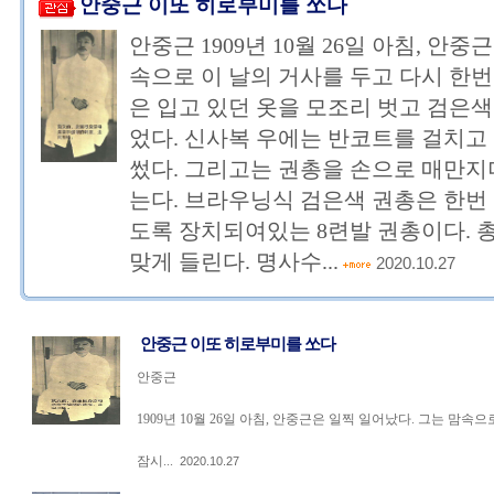
안중근 이또 히로부미를 쏘다
안중근 1909년 10월 26일 아침, 안
속으로 이 날의 거사를 두고 다시 한번
은 입고 있던 옷을 모조리 벗고 검은
었다. 신사복 우에는 반코트를 걸치고
썼다. 그리고는 권총을 손으로 매만지
는다. 브라우닝식 검은색 권총은 한번
도록 장치되여있는 8련발 권총이다. 
맞게 들린다. 명사수...
2020.10.27
안중근 이또 히로부미를 쏘다
안중근
1909년 10월 26일 아침, 안중근은 일찍 일어났다. 그는 맘속
잠시...
2020.10.27