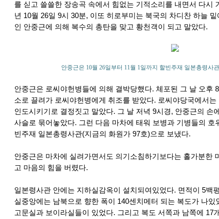
를 싣고 쓸쓸한 장송곡 속에서 힘없는 기적소리를 내면서 다시 기
년 10월 26일 9시 30분, 이또 히로부미는 북국의 차디찬 하
인 안중근에 의해 복수의 총탄을 맞고 황천객이 되고 말았다.
안중근은 10월 26일부터 11월 1일까지 할빈주재 일본총령사
안중근은 로씨야헌병들에 의해 결박당했다. 체포된 그 날 오후 
소로 끌려가 로씨야헌병에게 취조를 받았다. 로씨야당국에서는
인도시키기로 결정짓고 말았다. 그 날 저녁 9시경, 안중근의 손
사슬로 묶어놓았다. 그런 다음 마차에 태워 보병과 기병들의 호위
빈주재 일본총령사관(지금의 화원가 97호)으로 보냈다.
안중근은 마차에 실려가면서도 의기소침하기보다는 홀가분한 마음
고 마음의 힘을 버렸다.
일본령사관 안에는 지하실감옥이 설치되여있었다. 면적이 5백
실중앙에는 남북으로 향한 폭이 140센치메터 되는 복도가 나있
고문실과 보이라실들이 있었다. 그리고 복도 서쪽과 남쪽에 17