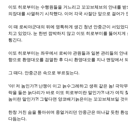
이또 히로부미는 수행원들을 거느리고 꼬꼬브체브의 안내를 받으
의장대를 사열하기 시작했다. 이어 각국 사절단 앞으로 걸어가 
이 때 로씨야군대의 뒤에 영특하게 생긴 청년 안중근이 서있었다
치고 있었다. 눈 한번 깜박하지 않고 이또 히로부미를 뚫어지게
튕긴다.
이또 히로부미는 좌우에서 로씨야 관원들과 일본 관리들의 안
향으로 환영대오를 검열한 후 다시 환영대오를 지나 맨앞에서 
그 때다. 안중근은 속으로 부르짖는다.
‘아! 저 놈인가?! 난쟁이 이고 늙수그레하고 생쥐 같은 놈! 극악
락을 들쓴 늙다리가 바로 이또 히로부미란 말인가?! 내가 여직 
놈이란 말인가?! 그렇다면 양코배기늙은이는 꼬꼬브체브일 것이 
한창 거친 숨을 톺아쉬며 중얼거리던 안중근은 떠나갈 듯한 환성
다듬는다.