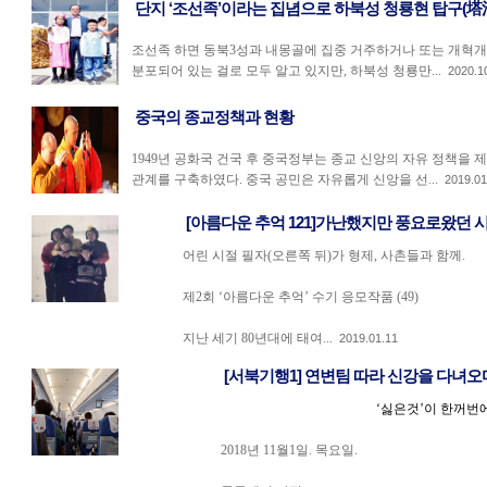
단지 ‘조선족’이라는 집념으로 하북성 청룡현 탑구(塔沟
조선족 하면 동북3성과 내몽골에 집중 거주하거나 또는 개혁개
분포되어 있는 걸로 모두 알고 있지만, 하북성 청룡만...
2020.1
중국의 종교정책과 현황
1949년 공화국 건국 후 중국정부는 종교 신앙의 자유 정책을
관계를 구축하였다. 중국 공민은 자유롭게 신앙을 선...
2019.01
[아름다운 추억 121]가난했지만 풍요로왔던 
어린 시절 필자(오른쪽 뒤)가 형제, 사촌들과 함께.
제2회 ‘아름다운 추억’ 수기 응모작품 (49)
지난 세기 80년대에 태여...
2019.01.11
[서북기행1] 연변팀 따라 신강을 다녀오
‘싫은것’이 한꺼번
2018년 11월1일. 목요일.