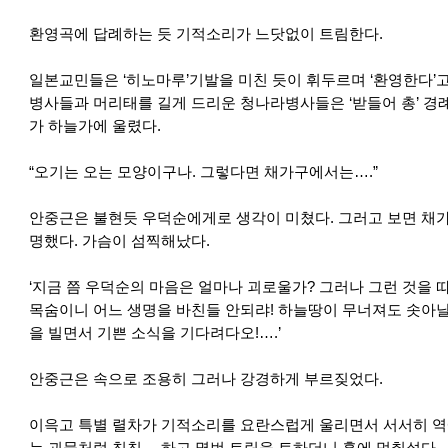
환영곡에 답례하는 듯 기적소리가 느닷없이 트림한다.
일본교민들은 ‘히노마루’기발을 미친 듯이 휘두르며 ‘환영한다’고
병사들과 머리태를 길게 드리운 청나라병사들은 ‘받들어 총’ 경
가 하늘가에 울렸다.
“오기는 오는 모양이구나. 그렇다면 채가구에서는….”
안중근은 불현듯 우덕순에게로 생각이 미쳤다. 그러고 보면 채가
명했다. 가슴이 섬찍해났다.
‘지금 쯤 우덕순의 마음은 얼마나 괴로울가? 그러나 그런 것을 
목숨이니 어느 생명을 바친들 안되랴! 하늘땅이 무너져도 솟아날 
을 빌면서 기쁜 소식을 기다려다오!….’
안중근은 속으로 조용히 그러나 강경하게 부르짖었다.
이윽고 특별 렬차가 기적소리를 요란스럽게 울리면서 서서히 역