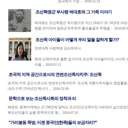
중국에서 가장 ...
2018.11.13
조선혁명군 부사령 박대호와 그 가족 이야기
박대호는 조선혁명군 부사령으로 지난 20세가 20, 30년대 2
쟁을 견지하며 일본군국주외와 불요불굴의 투쟁을...
2018.08.
조선족 아이들이 어떻게 우리 말을 잘하게 할가?
연변대학 사범학원 김순희박사
현재 산재지역은 물론 집거지역 조선족 아이들까지도 서서히 조
이들...
2018.07.11
초국적 지역·공간으로서의 연변조선족자치주: 조선족
초국적 지역·공간으로서의 연변조선족자치주: 조선족 귀환이주자들의 창업활동
내외 이주 25여년간 력사가 ...
2016.12.09
문학으로 보는 조선족사회의 정착과 리
해방전, 동북지역에는 근 2백만에 달하는 조선인(조선족이민 1세대)이 살고있었
북조선인들의 삶을 문학적으로 형...
2016.07.10
"가리봉동 쪽방, 이젠 중국인(한족)들의 보금자리?"