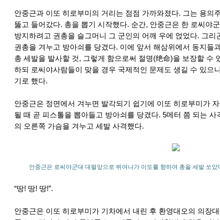
안중근과 이또 히로부미의 거리는 점점 가까와졌다. 그는 용의
뚫고 들어갔다. 총을 뽑기 시작했다. 순간, 안중근은 한 로씨야
방지하려고 권총을 슬그머니 그 군인의 어깨 우에 얹었다. 그리
권총을 겨누고 방아쇠를 당겼다. 이에 앞서 해삼위에서 동지들
총 세발을 발사할 것, 그렇게 함으로써 절명(绝命)을 보장할 수
하되 로씨야사람들이 맞을 경우 국제적인 문제도 생길 수 있으니
기로 했다.
안중근은 정면에서 겨누면 발각되기 쉽기에 이또 히로부미가 자
될 때 곧 피스톨을 뽑아들고 방아쇠를 당겼다. 5메터 쯤 되는 
의 오른쪽 가슴을 겨누고 세발 사격했다.
안중근은 로씨야군대 대렬앞으로 뛰여나가 이또를 향하여 총을 세발 쏘았다
“땅! 땅! 땅!”.
안중근은 이또 히로부미가 기차에서 내린 후 환영대오의 의장