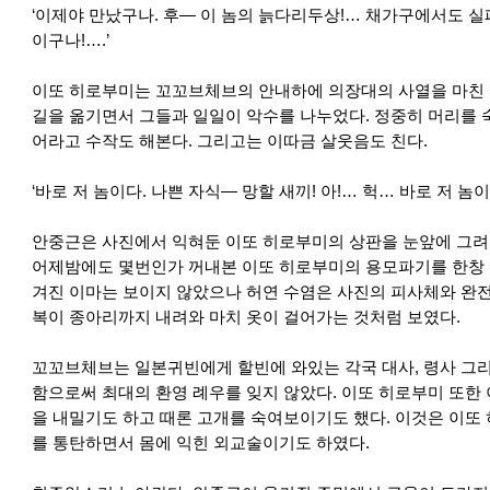
‘이제야 만났구나. 후― 이 놈의 늙다리두상!… 채가구에서도 
이구나!….’
이또 히로부미는 꼬꼬브체브의 안내하에 의장대의 사열을 마친 
길을 옮기면서 그들과 일일이 악수를 나누었다. 정중히 머리를 
어라고 수작도 해본다. 그리고는 이따금 살웃음도 친다.
‘바로 저 놈이다. 나쁜 자식― 망할 새끼! 아!… 헉… 바로 저 놈
안중근은 사진에서 익혀둔 이또 히로부미의 상판을 눈앞에 그려
어제밤에도 몇번인가 꺼내본 이또 히로부미의 용모파기를 한창 
겨진 이마는 보이지 않았으나 허연 수염은 사진의 피사체와 완전히
복이 종아리까지 내려와 마치 옷이 걸어가는 것처럼 보였다.
꼬꼬브체브는 일본귀빈에게 할빈에 와있는 각국 대사, 령사 그리
함으로써 최대의 환영 례우를 잊지 않았다. 이또 히로부미 또한
을 내밀기도 하고 때론 고개를 숙여보이기도 했다. 이것은 이또
를 통탄하면서 몸에 익힌 외교술이기도 하였다.