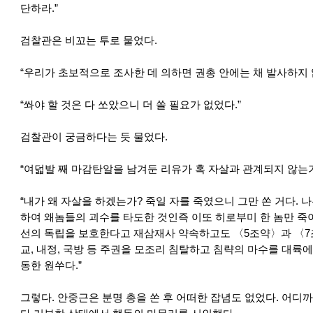
단하라.”
검찰관은 비꼬는 투로 물었다.
“우리가 초보적으로 조사한 데 의하면 권총 안에는 채 발사하지 
“쏴야 할 것은 다 쏘았으니 더 쏠 필요가 없었다.”
검찰관이 궁금하다는 듯 물었다.
“여덟발 째 마감탄알을 남겨둔 리유가 혹 자살과 관계되지 않는가
“내가 왜 자살을 하겠는가? 죽일 자를 죽였으니 그만 쏜 거다. 
하여 왜놈들의 괴수를 타도한 것인즉 이또 히로부미 한 놈만 죽이
선의 독립을 보호한다고 재삼재사 약속하고도 〈5조약〉과 〈7
교, 내정, 국방 등 주권을 모조리 침탈하고 침략의 마수를 대륙
동한 원쑤다.”
그렇다. 안중근은 분명 총을 쏜 후 어떠한 잡념도 없었다. 어디