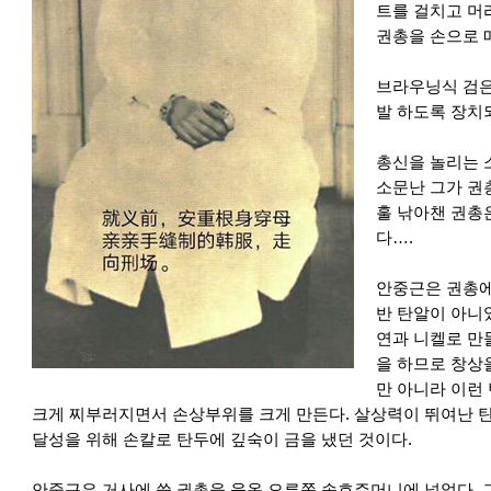
트를 걸치고 머
권총을 손으로 
브라우닝식 검은
발 하도록 장치
총신을 놀리는 
소문난 그가 권
훌 낚아챈 권총
다….
안중근은 권총에
반 탄알이 아니
연과 니켈로 만
을 하므로 창상
만 아니라 이런
크게 찌부러지면서 손상부위를 크게 만든다. 살상력이 뛰여난 
달성을 위해 손칼로 탄두에 깊숙이 금을 냈던 것이다.
안중근은 거사에 쓸 권총을 웃옷 오른쪽 속호주머니에 넣었다. 