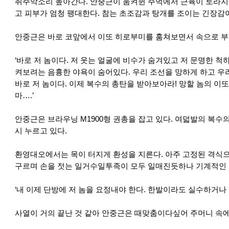
취주악소리 높아간다. 안중근이 움켜쥔 주먹에서 근육이 토라지
고 피부가 엄청 팽대한다. 참는 초조감과 탕개를 조이는 긴장감
안중근은 바로 코앞에서 이또 히로부미를 훔쳐보면서 속으로 부
‘바로 저 놈이다. 저 웃는 얼굴에 비수가 숨겨있고 저 문명한 척
켜보려는 음흉한 야욕이 숨어있다. 우리 조선을 망하게 하고 우
바로 저 놈이다. 이제 복수의 총탄을 받아보아라! 망할 놈의 이
마….’
안중근은 브라우닝 M1900형 권총을 잡고 있다. 여덟발의 복수
시 누르고 있다.
환영대오에서는 목이 터지게 환성을 지른다. 아주 고정된 격식으
구르며 손을 젓는 일거수일투족이 모두 일매진듯하나 기계적인
‘내 이제 단방에 저 놈을 요정내야 한다. 한발이라도 실수하거나 
사열이 거의 끝난 것 같아 안중근은 때맞춤이다싶어 주머니 속에