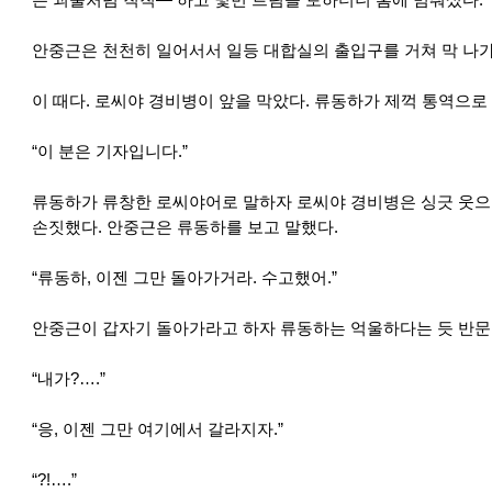
는 괴물처럼 칙칙― 하고 몇번 트림을 토하더니 홈에 멈춰섰다.
안중근은 천천히 일어서서 일등 대합실의 출입구를 거쳐 막 나가
이 때다. 로씨야 경비병이 앞을 막았다. 류동하가 제꺽 통역으로
“이 분은 기자입니다.”
류동하가 류창한 로씨야어로 말하자 로씨야 경비병은 싱긋 웃
손짓했다. 안중근은 류동하를 보고 말했다.
“류동하, 이젠 그만 돌아가거라. 수고했어.”
안중근이 갑자기 돌아가라고 하자 류동하는 억울하다는 듯 반문
“내가?….”
“응, 이젠 그만 여기에서 갈라지자.”
“?!….”