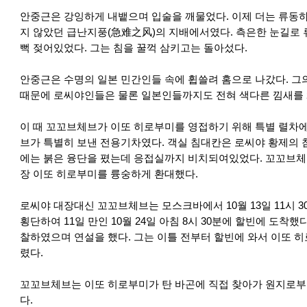
안중근은 강잉하게 내뱉으며 입술을 깨물었다. 이제 더는 류동하
지 않았던 급난지풍(急难之风)의 지배에서였다. 측은한 눈길로
뻑 젖어있었다. 그는 침을 꿀꺽 삼키고는 돌아섰다.
안중근은 수명의 일본 민간인들 속에 휩쓸려 홈으로 나갔다. 
때문에 로씨야인들은 물론 일본인들까지도 전혀 색다른 낌새를 
이 때 꼬꼬브체브가 이또 히로부미를 영접하기 위해 특별 렬차에
브가 특별히 보낸 전용기차였다. 객실 침대칸은 로씨야 황제의 
에는 붉은 융단을 폈는데 응접실까지 비치되여있었다. 꼬꼬브체
장 이또 히로부미를 륭숭하게 환대했다.
로씨야 대장대신 꼬꼬브체브는 모스크바에서 10월 13일 11시 
횡단하여 11일 만인 10월 24일 아침 8시 30분에 할빈에 도착
찰하였으며 연설을 했다. 그는 이틀 전부터 할빈에 와서 이또 
렸다.
꼬꼬브체브는 이또 히로부미가 탄 바곤에 직접 찾아가 원지로부
다.