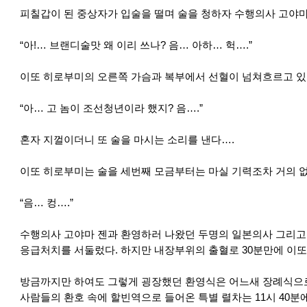
피칠갑이 된 중상자가 입술을 떨며 술을 청하자 수행의사 고야마
“아!… 브랜디술맛 왜 이리 쓰나? 음… 아하… 헉….”
이또 히로부미의 오른쪽 가슴과 복부에서 선혈이 넘쳐흐르고 있
“아… 고 놈이 조선청년이라 했지? 음….”
혼자 지껄이더니 또 술을 마시는 소리를 낸다….
이또 히로부미는 술을 세번째 모금부터는 마실 기력조차 거의 없
“음… 컹….”
수행의사 고야마 젠과 환영하러 나왔던 두명의 일본의사 그리
응급처치를 서둘렀다. 하지만 내장부위의 출혈로 30분만에 이또
방금까지만 하여도 그렇게 굉장했던 환영식은 어느새 장례식으
사람들의 환호 속에 할빈역으로 들어온 특별 렬차는 11시 40