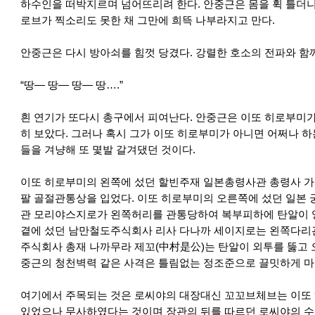
하수인을 떠박지르며 넘어뜨리려 한다. 안중근은 몸을 휙 틀더니
로브가 찍소리도 못한 채 그만에 희뜩 나부라지고 만다.
안중근은 다시 방아쇠를 힘껏 당겼다. 강렬한 호소의 전파와 함
“땅― 땅― 땅― 땅….”
흰 연기가 또다시 총구에서 피여난다. 안중근은 이또 히로부미
히 보았다. 그러나 혹시 그가 이또 히로부미가 아니면 어쩌나 하
들을 겨냥해 또 몇발 갈겨댔던 것이다.
이또 히로부미의 왼쪽에 섰던 할빈주재 일본총령사관 총령사 가
팔 골절관통상을 입었다. 이또 히로부미의 오른쪽에 섰던 일본
관 모리야스지로가 왼쪽허리를 관통당하여 복부피하에 탄알이 
곁에 섰던 남만철도주식회사 리사 다나까 세이지로는 왼쪽다리
주식회사 총재 나까무라 제꼬(中村是公)는 탄알이 외투를 뚫고 오
중근의 청천벽력 같은 사격은 틀림없는 정조준으로 끌밋하게 마
여기에서 주목되는 것은 로씨야의 대장대신 꼬꼬브체브는 이또
있었으나 무사하였다는 것이며 장관의 뒤를 따르던 로씨야의 수