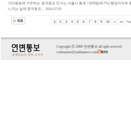
가리봉동에 거주하는 중국동포 인구는 서울시 통계 7,819명(40.5%) 행정자치부 통계 
느끼는 실제 중국동포...
2016.07.03
1
2
3
4
5
6
7
8
9
10
>
>>
Pag
C
o
pyright
ⓒ
2006 연변통보 all right reserved.
webmaster@yanbianews.com
RSS