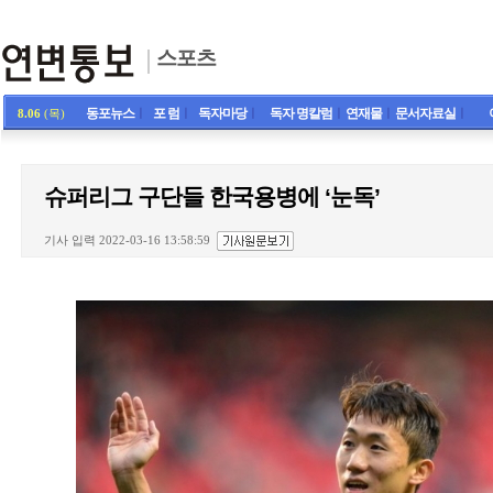
스포츠
동포뉴스
ㅣ
포 럼
ㅣ
독자마당
ㅣ
독자 명칼럼
ㅣ
연재물
ㅣ
문서자료실
ㅣ
8.06
(목)
슈퍼리그 구단들 한국용병에 ‘눈독’
기사 입력 2022-03-16 13:58:59