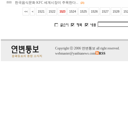
한국음식문화 KFC 세계시장이 주목한다...
888
(21)
<<
<
1521
1522
1523
1524
1525
1526
1527
1528
15
C
o
pyright
ⓒ
2006 연변통보 all right reserved.
webmaster@yanbianews.com
RSS