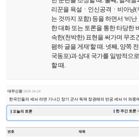
한 분란을 조성할 때. 둘째, 발제글
리꾼을 욕설ㆍ인신공격ㆍ비아냥(
는 것까지 포함) 등을 하면서 '비난
한 대화 또는 토론을 통한 타당한 비
속한(천박한) 표현을 써가며 무
폄하 글을 게재'할 때. 넷째, 양쪽 
국동포)과 상대 국가를 일방적으로
할 때.
대무신왕
2020-10-24
한국인들의 세뇌 라면 기나긴 장기 군사 독재 정권때의 반공 세뇌 이 와중
한 주간 토론 
오늘의 토론
번호
제목