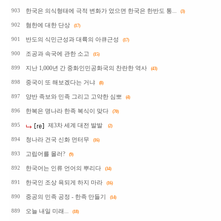
한국은 의식형태에 극적 변화가 었으면 한국은 한반도 통...
903
(3)
혐한에 대한 단상
902
(17)
반도의 식민근성과 대륙의 아큐근성
901
(17)
조공과 속국에 관한 소고
900
(15)
지난 1,000년 간 중화인민공화국의 찬란한 역사
899
(43)
중국이 또 해보겠다는 거냐
898
(8)
양반 족보와 민족 그리고 고약한 심뽀
897
(4)
한복은 명나라 한족 복식이 맞다
896
(70)
제3차 세계 대전 발발
895
(2)
청나라 건국 신화 먼터무
894
(16)
고립어를 몰러?
893
(9)
한국어는 인류 언어의 뿌리다
892
(34)
한국인 조상 욕되게 하지 마라
891
(16)
중공의 민족 공정 - 한족 만들기
890
(14)
오늘 내일 미래...
889
(18)