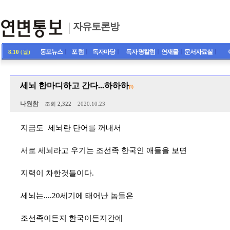
자유토론방
동포뉴스
ㅣ
포 럼
ㅣ
독자마당
ㅣ
독자 명칼럼
ㅣ
연재물
ㅣ
문서자료실
ㅣ
8.10
(월)
세뇌 한마디하고 간다...하하하
(1)
나원참
조회
2,322
2020.10.23
지금도 세뇌란 단어를 꺼내서
서로 세뇌라고 우기는 조선족 한국인 애들을 보면
지력이 차한것들이다.
세뇌는....20세기에 태어난 놈들은
조선족이든지 한국이든지간에