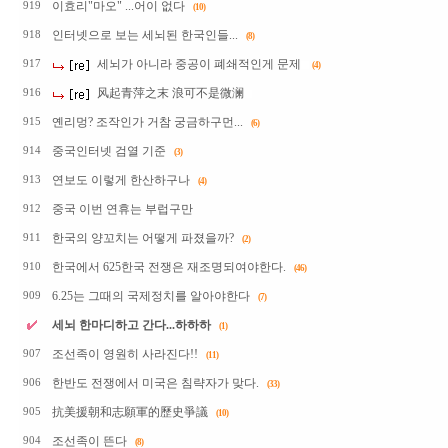
이효리"마오" ...어이 없다
919
(10)
인터넷으로 보는 세뇌된 한국인들...
918
(8)
세뇌가 아니라 중공이 폐쇄적인게 문제
917
(4)
风起青萍之末 浪可不是微澜
916
옌리멍? 조작인가 거참 궁금하구먼...
915
(6)
중국인터넷 검열 기준
914
(3)
연보도 이렇게 한산하구나
913
(4)
중국 이번 연휴는 부럽구만
912
한국의 양꼬치는 어떻게 파졌을까?
911
(2)
한국에서 625한국 전쟁은 재조명되여야한다.
910
(46)
6.25는 그때의 국제정치를 알아야한다
909
(7)
세뇌 한마디하고 간다...하하하
(1)
조선족이 영원히 사라진다!!
907
(11)
한반도 전쟁에서 미국은 침략자가 맞다.
906
(33)
抗美援朝和志願軍的歷史爭議
905
(10)
조선족이 뜬다
904
(8)