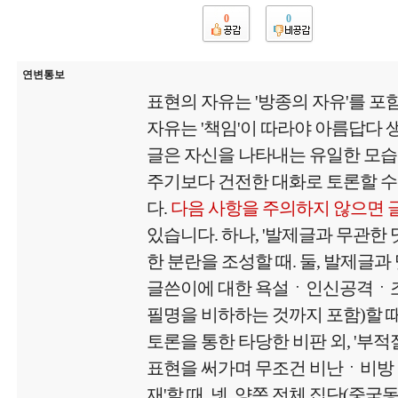
0
0
연변통보
표현의 자유는 '방종의 자유'를 포
자유는 '책임'이 따라야 아름답다
글은 자신을 나타내는 유일한 모
주기보다 건전한 대화로 토론할 수
다.
다음 사항을 주의하지 않으면 
있습니다. 하나, '발제글과 무관한
한 분란을 조성할 때. 둘, 발제글과
글쓴이에 대한 욕설ㆍ인신공격ㆍ
필명을 비하하는 것까지 포함)할 때.
토론을 통한 타당한 비판 외, '부
표현을 써가며 무조건 비난ㆍ비방
재'할 때. 넷, 양쪽 전체 집단(중국