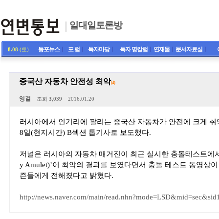
일대일토론방
동포뉴스
ㅣ
포 럼
ㅣ
독자마당
ㅣ
독자 명칼럼
ㅣ
연재물
ㅣ
문서자료실
ㅣ
8.08
(토)
중국산 자동차 안전성 최악
(4)
잉걸
조회
3,039
2016.01.20
러시아에서 인기리에 팔리는 중국산 자동차가 안전에 크게 취
8일(현지시간) B섹션 톱기사로 보도했다.
저널은 러시아의 자동차 매거진이 최근 실시한 충돌테스트에서 중
y Amulet)’이 최악의 결과를 보였다면서 충돌 테스트 동영상
즌들에게 전해졌다고 밝혔다.
http://news.naver.com/main/read.nhn?mode=LSD&mid=sec&s