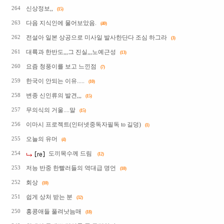
신상정보,,
264
(15)
다음 지식인에 물어보았음.
263
(40)
전설아 일본 상공으로 미사일 발사한단다 조심 하그라
262
(3)
대륙과 한반도,,,그 진실,,,노예근성
261
(13)
요즘 청풍이를 보고 느낀점
260
(7)
한국이 안되는 이유.....
259
(10)
변종 신인류의 발견,,,
258
(15)
무의식의 거울....말
257
(15)
이마시 프로젝트(인터넷중독자필독 to 길덩)
256
(1)
오늘의 유머
255
(4)
도끼목수께 드림
254
(12)
저능 반중 한빨러들의 역대급 명언
253
(10)
회상
252
(10)
쉽게 상처 받는 분
251
(32)
홍콩애들 풀려낫늠매
250
(18)