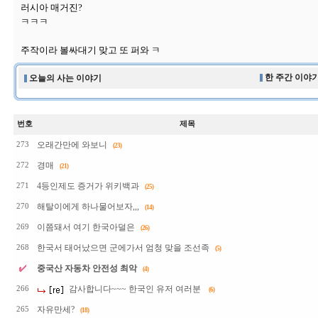
러시아 매거진?
ㅋㅋㅋ
주작이라 볼싸대기 맞고 또 퍼와 ㅋ
한 주간 이야기
오늘의 사는 이야기
번호
제목
오래간만에 와보니
273
(23)
경매
272
(21)
4등인제도 증거가 위키백과
271
(25)
해탈이에게 하나물어보자,,,
270
(14)
이쯤돼서 여기 한국아덜은
269
(26)
한국서 태어났으면 군에가서 엄청 맞을 조선족
268
(5)
중국산 자동차 안전성 최악
(4)
감사합니다~~~ 한국인 유저 여러분
266
(6)
자유만세?
265
(18)