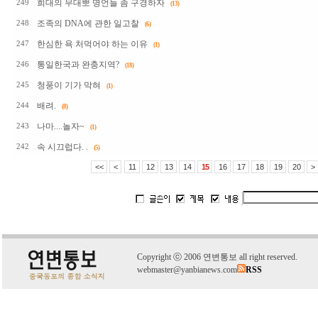
희대의 무대뽀 명언들 좀 구경하자
249
(13)
조족의 DNA에 관한 일고찰
248
(6)
한심한 욕 처먹어야 하는 이유
247
(1)
통일한국과 완충지역?
246
(18)
청풍이 기가 막혀
245
(1)
배려.
244
(8)
나마....놀자~
243
(1)
속 시끄럽다. .
242
(5)
<<
<
11
12
13
14
15
16
17
18
19
20
>
C
o
pyright
ⓒ
2006 연변통보 all right reserved.
webmaster@yanbianews.com
RSS