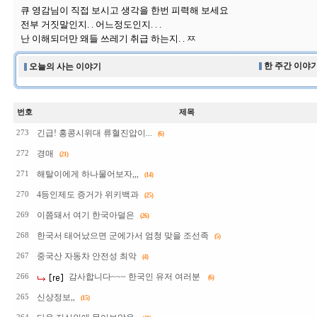
큐 영감님이 직접 보시고 생각을 한번 피력해 보세요
전부 거짓말인지. . 어느정도인지. . .
난 이해되더만 왜들 쓰레기 취급 하는지. . ㅉ
한 주간 이야기
오늘의 사는 이야기
번호
제목
긴급! 홍콩시위대 류혈진압이...
273
(6)
경매
272
(21)
해탈이에게 하나물어보자,,,
271
(14)
4등인제도 증거가 위키백과
270
(25)
이쯤돼서 여기 한국아덜은
269
(26)
한국서 태어났으면 군에가서 엄청 맞을 조선족
268
(5)
중국산 자동차 안전성 최악
267
(4)
감사합니다~~~ 한국인 유저 여러분
266
(6)
신상정보,,
265
(15)