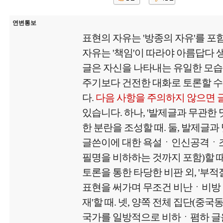
연변통보
표현의 자유는 '방종의 자유'를 포
자유는 '책임'이 따라야 아름답다
글은 자신을 나타내는 유일한 모
주기보다 건전한 대화로 토론할 수
다.
다음 사항을 주의하지 않으면 
있습니다. 하나, '발제글과 무관한
한 분란을 조성할 때. 둘, 발제글과
글쓴이에 대한 욕설ㆍ인신공격ㆍ
필명을 비하하는 것까지 포함)할 때.
토론을 통한 타당한 비판 외, '부
표현을 써가며 무조건 비난ㆍ비방
재'할 때. 넷, 양쪽 전체 집단(중국
국가를 일방적으로 비하ㆍ폄하 글을