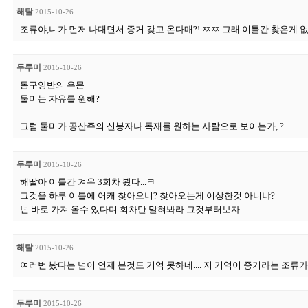
해탈
2015-10-26
조류야,니가 먼저 나대면서 증거 갖고 온다매?! ㅉㅉ 그래 이틀간 찾은게 없
두루미
2015-10-26
돔구양반의 우문
둘미는 자유를 원해?
그럼 둘미가 공산주의 신봉자나 독재를 원하는 사람으로 보이는가,.?
두루미
2015-10-26
해딸아 이틀간 겨우 3회차 봤다...ㅋ
그것을 하루 이틀에 어캐 찾아오니? 찾아오는게 이상한것 아니냐?
넌 바로 가져 올수 있다며 회차만 말혀봐라 그것부터보자
해탈
2015-10-26
여러번 봤다는 넘이 언제 본것도 기억 못하네.... 지 기억이 증거라는 조류가
두루미
2015-10-26