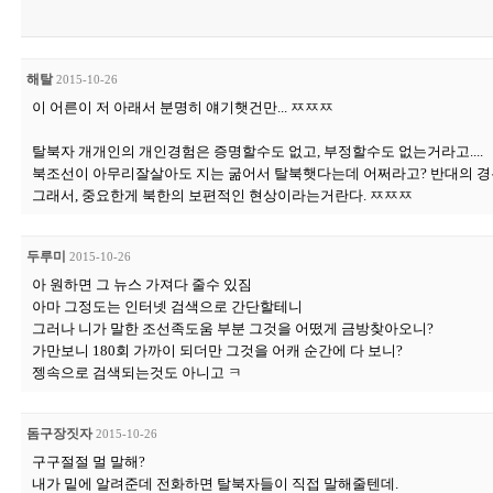
해탈
2015-10-26
이 어른이 저 아래서 분명히 얘기햇건만... ㅉㅉㅉ
탈북자 개개인의 개인경험은 증명할수도 없고, 부정할수도 없는거라고....
북조선이 아무리잘살아도 지는 굶어서 탈북햇다는데 어쩌라고? 반대의 경우도
그래서, 중요한게 북한의 보편적인 현상이라는거란다. ㅉㅉㅉ
두루미
2015-10-26
아 원하면 그 뉴스 가져다 줄수 있짐
아마 그정도는 인터넷 검색으로 간단할테니
그러나 니가 말한 조선족도움 부분 그것을 어떴게 금방찾아오니?
가만보니 180회 가까이 되더만 그것을 어캐 순간에 다 보니?
젱속으로 검색되는것도 아니고 ㅋ
돔구장짓자
2015-10-26
구구절절 멀 말해?
내가 밑에 알려준데 전화하면 탈북자들이 직접 말해줄텐데.