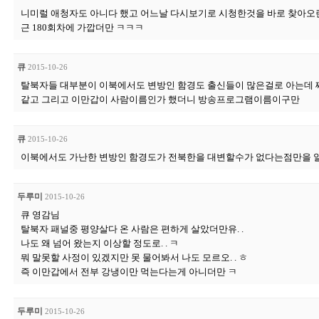
니미럴 애청자도 아니다 했고 어느날 다시보기로 시청한것을 바로 찾아오란
근 180회차에 가깝더만 ㅋㅋㅋ
큐
2015-10-26
탈북자들 대부분이 이북에서도 변방인 함경도 출신들이 많은걸로 아는데 
같고 그리고 이만갑이 사람이름인가 했더니 방송프로그램이름이구만
큐
2015-10-26
이북에서도 가난한 변방인 함경도가 전북한을 대변할수가 없다는점만을 
두루미
2015-10-26
큐 영감님
탈북자 패널중 평양살다 온 사람은 편하게 살았더만유. .
나도 왜 넘어 왔는지 이상할 정도로. . ㅋ
뭐 말못할 사정이 있겠지만 못 물어봐서 나도 모르오. . ㅎ
즉 이만갑에서 전부 강냉이만 먹는다는게 아니더만 ㅋ
두루미
2015-10-26