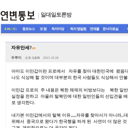
일대일토론방
동포뉴스
ㅣ
포 럼
ㅣ
독자마당
ㅣ
독자 명칼럼
ㅣ
연재물
ㅣ
문서자료실
ㅣ
8.06
(목)
자유만세?
(18)
두루미
조회
3,028
2015.10.26
아마도 이만갑이란 프로에서 자유를 찾아 대한민국에 왔음다 
나도 식상해 할 것이며 대부분의 한국 사람들도 식상해서 안볼 
이만갑 프로의 주 내용은 북한 체제의 비방보다는 북한 일반
실정을 전하고 아울러 탈북민에 대한 일반인들의 선입견을 배
로 생각한다.
내가본 이만갑에서의 탈북 이유,,,,,자유를 찾아서가 아니라,,대
위해서 중국으로 왔다가 한국행을 하게 된 사연이 더 많은 것 
그게 개인적으로는 더 공감이 된다,