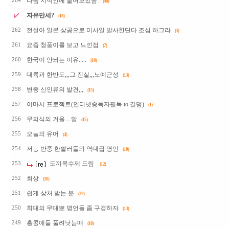
다음 지식인에 물어보았음.
264
(40)
자유만세?
(18)
전설아 일본 상공으로 미사일 발사한단다 조심 하그라
262
(3)
요즘 청풍이를 보고 느낀점
261
(7)
한국이 안되는 이유.....
260
(10)
대륙과 한반도,,,그 진실,,,노예근성
259
(13)
변종 신인류의 발견,,,
258
(15)
이마시 프로젝트(인터넷중독자필독 to 길덩)
257
(1)
무의식의 거울....말
256
(15)
오늘의 유머
255
(4)
저능 반중 한빨러들의 역대급 명언
254
(10)
도끼목수께 드림
253
(12)
회상
252
(10)
쉽게 상처 받는 분
251
(32)
희대의 무대뽀 명언들 좀 구경하자
250
(13)
홍콩애들 풀려낫늠매
249
(18)