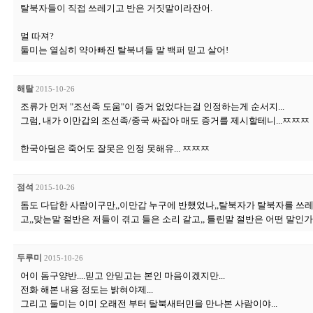
탈북자들이 직접 쓰레기고 반은 거짓말이라잔어.
멀 따져?
둘미는 열심히 약아빠진 탈북녀들 말 백퍼 믿고 살어!
해탈
2015-10-26
조류가 먼저 "조선족 도움"이 증거 없었다는걸 인정하는게 순서지...
그럼, 내가 이만갑의 조선족/중국 싸잡아 매도 증거를 제시할테니...ㅉㅉㅉ
한국아덜은 죽어도 잘못은 인정 못해유... ㅉㅉㅉ
점석
2015-10-26
돔도 다답한 사람이구만,,이만갑 누구에 반했었나,,탈북자가 탈북자를 쓰
고,,맞는말 절반은 저들이 겪고 들은 소리 같고,, 틀린말 절반은 어떤 말인
두루미
2015-10-26
어이 돔구양반....믿고 안믿고는 본인 마음이겠지만...
전화 해본 내용 정도는 밝혀야제...
그리고 둘미는 이미 오래전 부터 탈북새터민을 만나본 사람이야...