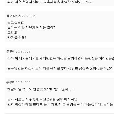
과거 직훈 운영시 새터민 교육과정을 운영한 사람이오 ㅉㅉ
돔구장짓자
2015-10-26
묻고싶은건
둘미는 진짜 자유가 먼지는 알아?
그리고
자유를 원해?
두루미
2015-10-26
아마 이 게시판에서도 새터민교육 과정을 운영하면서 느낀점을 여러번올렸지
돔구양반은 자신의 글이 다른 유저로 부터 상당한 공감과 신빙성을 이끌어
두루미
2015-10-26
해딸이 말 죽어도 인정 못해요에 빵 터진다 ...ㅋ
얌마 서로간의 주장에 우선순위를 굳이 따지자면
먼저 싸잡아 매도 한다 떠든 너가 먼저 그 증명을 해야 하는것이다...둘미