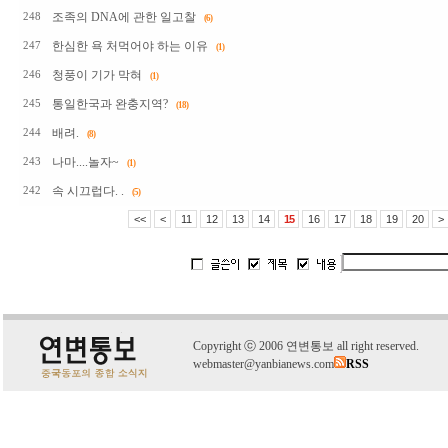
조족의 DNA에 관한 일고찰
248
(6)
한심한 욕 처먹어야 하는 이유
247
(1)
청풍이 기가 막혀
246
(1)
통일한국과 완충지역?
245
(18)
배려.
244
(8)
나마....놀자~
243
(1)
속 시끄럽다. .
242
(5)
<<
<
11
12
13
14
15
16
17
18
19
20
>
C
o
pyright
ⓒ
2006 연변통보 all right reserved.
webmaster@yanbianews.com
RSS