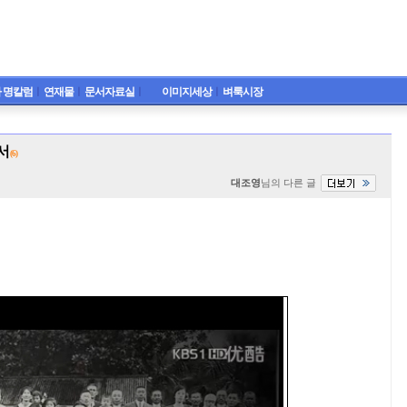
 명칼럼
ㅣ
연재물
ㅣ
문서자료실
ㅣ
이미지세상
ㅣ
벼룩시장
서
(6)
대조영
님의 다른 글