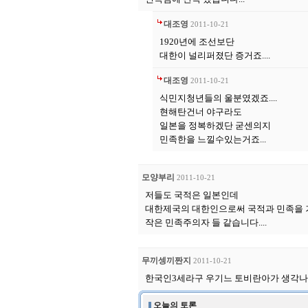
대조영
2011-10-21
1920년에 조선보단
대한이 널리퍼졌단 증거죠....
대조영
2011-10-21
식민지청년들의 울분였겠죠....
현해탄건너 야구라도
일본을 정복하겠단 굳센의지
민족한을 느낄수있는거죠...
모양부리
2011-10-21
저들도 국적은 일본인데
대한제국의 대한인으로써 국적과 민족을 
작은 민족주의자 들 같습니다....
무끼셍끼짠지
2011-10-21
한국인3세라구 우기느 토비란아가 생각나구마이,
오늘의 토론