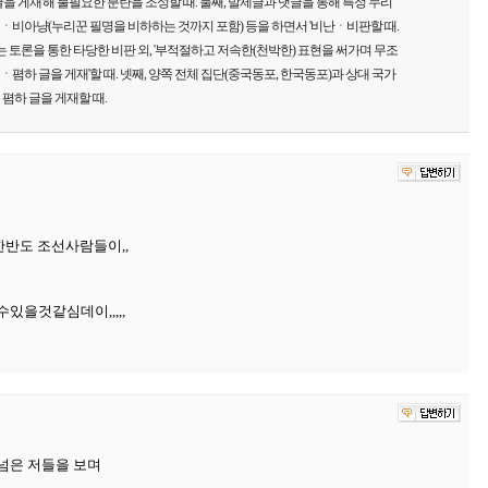
을 게재'해 불필요한 분란을 조성할 때. 둘째, 발제글과 댓글을 통해 특정 누리
비아냥(누리꾼 필명을 비하하는 것까지 포함) 등을 하면서 '비난ㆍ비판할 때.
는 토론을 통한 타당한 비판 외, '부적절하고 저속한(천박한) 표현을 써가며 무조
하 글을 게재'할 때. 넷째, 양쪽 전체 집단(중국동포, 한국동포)과 상대 국가
폄하 글을 게재할 때.
한반도 조선사람들이,,
있을것같심데이,,,,,
넘은 저들을 보며