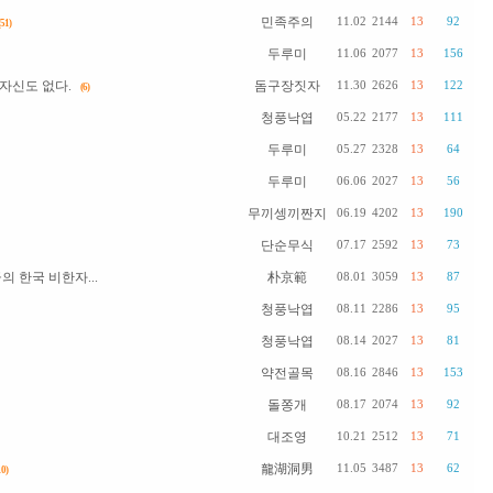
민족주의
11.02
2144
13
92
(51)
두루미
11.06
2077
13
156
자신도 없다.
돔구장짓자
11.30
2626
13
122
(6)
청풍낙엽
05.22
2177
13
111
두루미
05.27
2328
13
64
두루미
06.06
2027
13
56
무끼셍끼짠지
06.19
4202
13
190
단순무식
07.17
2592
13
73
 한국 비한자...
朴京範
08.01
3059
13
87
청풍낙엽
08.11
2286
13
95
청풍낙엽
08.14
2027
13
81
약전골목
08.16
2846
13
153
돌쫑개
08.17
2074
13
92
대조영
10.21
2512
13
71
龍湖洞男
11.05
3487
13
62
10)