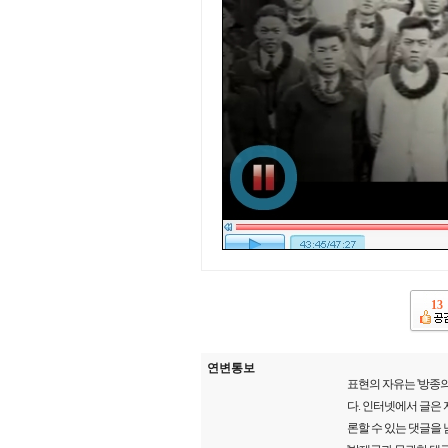
13
연변통보
표현의 자유는 '방종의
다. 인터넷에서 글은
론할 수 있는 댓글을 