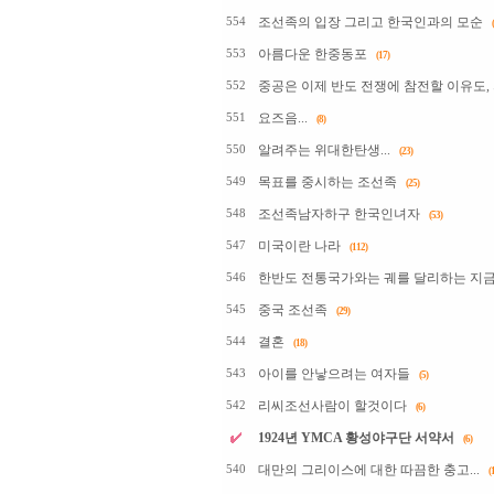
조선족의 입장 그리고 한국인과의 모순
554
아름다운 한중동포
553
(17)
중공은 이제 반도 전쟁에 참전할 이유도, 
552
요즈음...
551
(8)
알려주는 위대한탄생...
550
(23)
목표를 중시하는 조선족
549
(25)
조선족남자하구 한국인녀자
548
(53)
미국이란 나라
547
(112)
한반도 전통국가와는 궤를 달리하는 지금의
546
중국 조선족
545
(29)
결혼
544
(18)
아이를 안낳으려는 여자들
543
(5)
리씨조선사람이 할것이다
542
(6)
1924년 YMCA 황성야구단 서약서
(6)
대만의 그리이스에 대한 따끔한 충고...
540
(