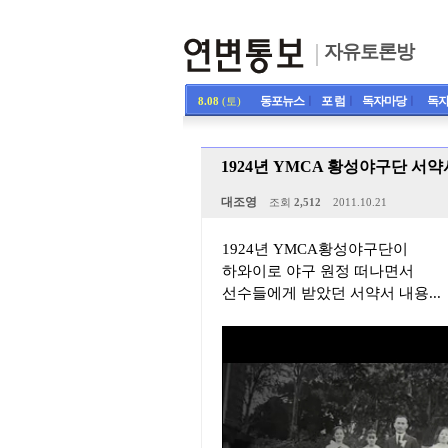
자유토론방
동포뉴스
ㅣ
포 럼
ㅣ
독자마당
ㅣ
독자
8.08
(토)
1924년 YMCA 황성야구단 서약
대조영
조회
2,512
2011.10.21
1924년 YMCA황성야구단이
하와이로 야구 원정 떠나면서
선수들에게 받았던 서약서 내용...