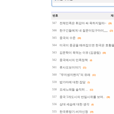
번호
제
전체민족은 휘감아 싸 욕하지말라~
567
(20)
한구긴들에게 내 질문이있구마이,,,,,
566
(23)
중국의 수준
565
(18)
미국이 중공을 때려잡으면 한국은 호황을 
564
김문학이 욕먹는 이유 (김광림)
563
(18)
중국에서의 민족정책
562
(4)
류사오보이야기
561
(55)
"무끼셍끼짠지"의 유래
560
(12)
밥가마에 대한 잡담
559
(5)
요새노래들 솔직히 ...
558
(12)
중국 5개도시의 반일시위를 보며..
557
(38)
삼대 세습에 대한 생각
556
(4)
한국류랑기-비자신청
555
(19)