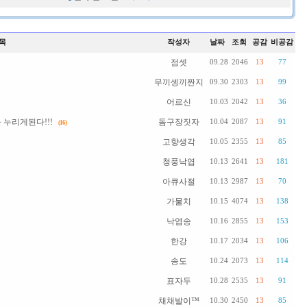
목
작성자
날짜
조회
공감
비공감
점셋
09.28
2046
13
77
무끼셍끼짠지
09.30
2303
13
99
어르신
10.03
2042
13
36
누리게된다!!!
돔구장짓자
10.04
2087
13
91
(16)
고향생각
10.05
2355
13
85
청풍낙엽
10.13
2641
13
181
아큐사절
10.13
2987
13
70
가물치
10.15
4074
13
138
낙엽송
10.16
2855
13
153
한강
10.17
2034
13
106
송도
10.24
2073
13
114
표자두
10.28
2535
13
91
채채발이™
10.30
2450
13
85