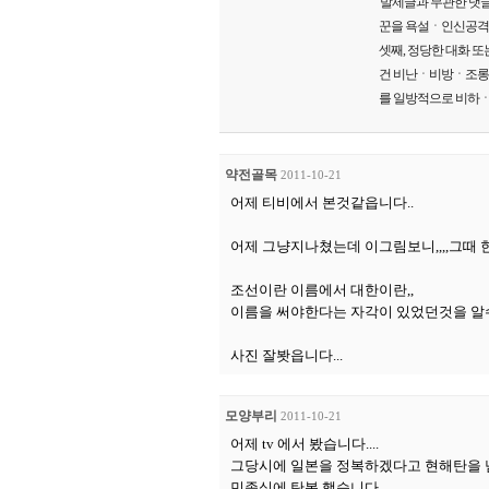
'발제글과 무관한 댓글
꾼을 욕설ㆍ인신공격ㆍ
셋째, 정당한 대화 또
건 비난ㆍ비방ㆍ조롱ㆍ폄
를 일방적으로 비하ㆍ
약전골목
2011-10-21
어제 티비에서 본것같읍니다..
어제 그냥지나쳤는데 이그림보니,,,,그때 
조선이란 이름에서 대한이란,,
이름을 써야한다는 자각이 있었던것을 알수
사진 잘봣읍니다...
모양부리
2011-10-21
어제 tv 에서 봤습니다....
그당시에 일본을 정복하겠다고 현해탄을 
민족심에 탄복 했습니다...