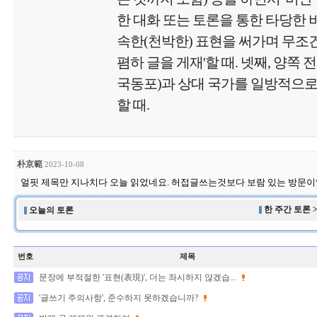
한 대화 또는 토론을 통한 타당한 비
속한(천박한) 표현을 써가며 무
폄하 글을 게재'할 때. 넷째, 양쪽 
국동포)과 상대 국가를 일방적으로
할 때.
朴京範
2023-10-08
얼핏 제목만 지나치다 오늘 읽었네요. 허접글쓰는것보다 보람 있는 방문
한 주간 토론 
오늘의 토론
번호
제목
문장에 부적절한 '표현(表現)', 더는 좌시하지 않겠습...
'글쓰기 주의사항', 준수하지 못하겠습니까?