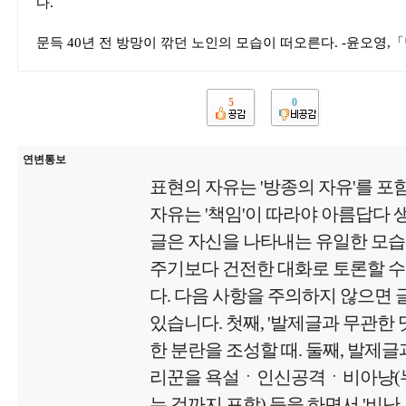
다.
문득 40년 전 방망이 깎던 노인의 모습이 떠오른다. -윤오영,
5
0
연변통보
표현의 자유는 '방종의 자유'를 포
자유는 '책임'이 따라야 아름답다
글은 자신을 나타내는 유일한 모
주기보다 건전한 대화로 토론할 수
다. 다음 사항을 주의하지 않으면
있습니다. 첫째, '발제글과 무관한
한 분란을 조성할 때. 둘째, 발제글
리꾼을 욕설ㆍ인신공격ㆍ비아냥(
는 것까지 포함) 등을 하면서 '비난