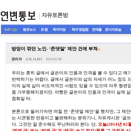
자유토론방
동포뉴스
ㅣ
포 럼
ㅣ
독자마당
ㅣ
독자 명칼럼
ㅣ
연재물
ㅣ
문서자료실
ㅣ
8.07
(금)
방망이 깎던 노인- ‘존댓말’ 제안 건에 부쳐
(1)
관리자
조회
11,911
2014.02.08
우리는 흔히 글에서 글쓴이의 인품과 인격을 볼 수 있다고 얘기
반박하기는 어렵다. 글에서 글쓴이의 삶의 자세가 어느 정도 
이의 실제 삶이 비도덕적인 사람도 있을 수 있으며 아주 형편없
좀 갸우뚱해지겠지만. 어쨌든 글쓴이의 인품과 인격이 실제 삶
첨화일 터.
본론으로 들어가자면 며칠 전 ‘존댓말 제안’을 했지만, 그 제안
는 시큰둥한 반응이고 불편해하는 분위기니, 자유게시판 ‘글쓰
다. 그것만 잘 준수해도 무난하리라 본다. 단,
오늘(2014년 0
‘발제 글’ 또는 ‘발제 글’과 ‘댓글’ 쓰기 정지(물론 그 과정은