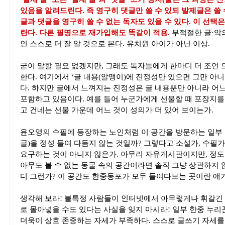
있음을 알려드린다. 즉 영구히 댓글만 쓸 수 있되 발제글은 쓸 
글과 댓글을 영구히 쓸 수 없는 독자도 있을 수 있다. 이 선택은
란다. 다른 필명으로 재가입해도 똑같이 적용.
부적절한 글·악
인 스스로 더 잘 알 것으로 본다. 유치원 아이가 아닌 이상.
굳이 말할 필요 없겠지만, 그래도 독자들에게 한마디 더 조언 
한다. 여기에서 ‘글 내용(알맹이)에 진정성만 있으면 그만 아니
다. 하지만 글에서 느껴지는 진정성은 글 내용뿐만 아니라 어
포함하고 있음이다. 예를 들어 누군가에게 선물할 때 포장지를
고 건네는 선물 가운데 어느 것이 성의가 더 있어 보이는가.
윤오영의 수필에 등장하는 노인처럼 이 공간을 방문하는 일부 
글)을 정성 들여 다듬지 않는 것일까? 그렇다고 소설가, 수필
요구하는 것이 아니지 않은가. 아무리 자유게시판이지만, 정도
아무도 볼 수 없는 동굴 속의 공간이라면 솔직 그냥 상관하지 
디 그런가? 이 공간도 한중동포가 모두 들여다보는 곳이란 얘
생각해 보라! 불특정 사람들이 인터넷에서 아무렇게나 휘갈긴
로 몰아넣을 수도 있다는 사실을 잊지 마시라! 일부 한중 누리꾼
더욱이 상호 존중하는 자세가 부족하다. 스스로 글쓰기 자세를