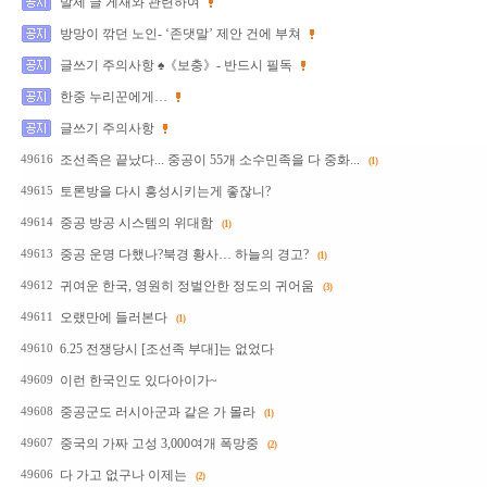
발제 글 게재와 관련하여
방망이 깎던 노인- ‘존댓말’ 제안 건에 부쳐
글쓰기 주의사항 ♠《보충》- 반드시 필독
한중 누리꾼에게…
글쓰기 주의사항
조선족은 끝났다... 중공이 55개 소수민족을 다 중화...
49616
(1)
토론방을 다시 흥성시키는게 좋잖니?
49615
중공 방공 시스템의 위대함
49614
(1)
중공 운명 다했나?북경 황사… 하늘의 경고?
49613
(1)
귀여운 한국, 영원히 정벌안한 정도의 귀어움
49612
(3)
오랬만에 들러본다
49611
(1)
6.25 전쟁당시 [조선족 부대]는 없었다
49610
이런 한국인도 있다아이가~
49609
중공군도 러시아군과 같은 가 몰라
49608
(1)
중국의 가짜 고성 3,000여개 폭망중
49607
(2)
다 가고 없구나 이제는
49606
(2)