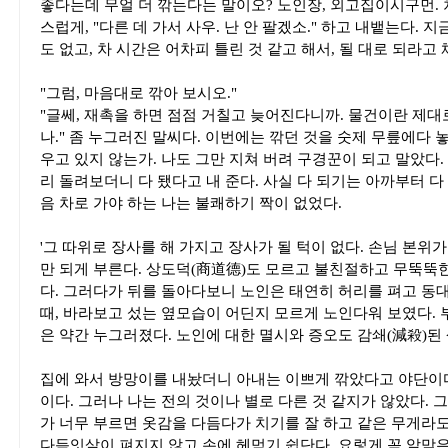
좋다는데 무얼 더 깎는다는 말이오? 노인장, 외고집이시구먼. 
스럽게, "다른 데 가서 사우. 난 안 팔겠소." 하고 내뱉는다. 
도 없고, 차 시간은 어차피 틀린 것 같고 해서, 될 대로 되라고
"그럼, 마음대로 깎아 보시오."
"글쎄, 재촉을 하면 점점 거칠고 늦어진다니까. 물건이란 제대
나." 좀 누그러진 말씨다. 이번에는 깎던 것을 숫제 무릎에다
우고 있지 않는가. 나도 그만 지쳐 버려 구경꾼이 되고 말았다
리 돌려보더니 다 됐다고 내 준다. 사실 다 되기는 아까부터 다
음 차로 가야 하는 나는 불쾌하기 짝이 없었다.
'그 따위로 장사를 해 가지고 장사가 될 턱이 없다. 손님 본위가
만 되게 부른다. 상도덕(商道德)도 모르고 불친절하고 무뚝뚝한
다. 그러다가 뒤를 돌아다보니 노인은 태연히 허리를 펴고 동대
때, 바라보고 섰는 옆모습이 어딘지 모르게 노인다워 보였다. 
은 약간 누그러졌다. 노인에 대한 멸시와 증오도 감쇄(減殺)된 
집에 와서 방망이를 내놨더니 아내는 이쁘게 깎았다고 야단이다
이다. 그러나 나는 전의 것이나 별로 다른 것 같지가 않았다. 
가 너무 부르면 옷감을 다듬다가 치기를 잘 하고 같은 무게라도
다듬잇살이 펴지지 않고 손에 헤먹기 쉽단다. 요렇게 꼭 알맞