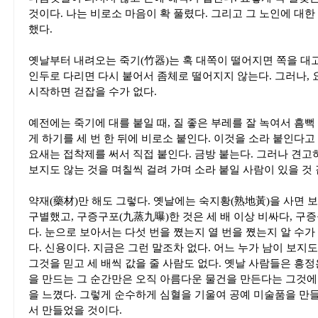
것이다. 나는 비로소 마음이 확 풀렸다. 그리고 그 노인에 대한
했다.
옛날부터 내려오는 죽기(竹器)는 혹 대쪽이 떨어지면 쪽을 대
인두로 다리면 다시 붙어서 좀체로 떨어지지 않는다. 그러나, 
시작하면 걷잡을 수가 없다.
예전에는 죽기에 대를 붙일 때, 질 좋은 부레를 잘 녹여서 흠뻑
게 하기를 세 번 한 뒤에 비로소 붙인다. 이것을 소라 붙인다고
요새는 접착제를 써서 직접 붙인다. 금방 붙는다. 그러나 견고
보지도 않는 것을 며칠씩 걸려 가며 소라 붙일 사람이 있을 것 
약재(藥材)만 해도 그렇다. 옛날에는 숙지황(熟地黃)을 사면 보
구별했고, 구증구포(九蒸九曝)한 것은 세 배 이상 비싸다, 구
다. 눈으로 보아서는 다섯 번을 쪘는지 열 번을 쪘는지 알 수가
다. 신용이다. 지금은 그런 말조차 없다. 어느 누가 남이 보지도
그것을 믿고 세 배씩 값을 줄 사람도 없다. 옛날 사람들은 흥
을 만드는 그 순간만은 오직 아름다운 물건을 만든다는 그것에
을 느꼈다. 그렇게 순수하게 심혈을 기울여 공예 미술품을 만들
서 만들었을 것이다.