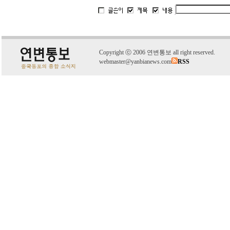
C
o
pyright
ⓒ
2006 연변통보 all right reserved.
webmaster@yanbianews.com
RSS