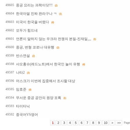
중공 요리는 과학이닷!!!
49605
(2)
한국아덜 진짜 완라구나 ㅋ
49604
(1)
미국이 한국을 버렸다
49603
(4)
모두가 힘드네
49602
언론이 말하지 않는 우크라 전쟁의 본질-진재일,,,,
49601
(1)
중공, 변형 코로나 대유행
49600
(2)
반스연설
49599
(2)
샤오홍슈(레드노트)에서 한국인 놀이 유행
49598
(4)
나타2
49597
(3)
머스크가 이번에 집중해서 조사할 대상
49596
임효준
49595
(4)
무서운 중공 공안의 원양 포획
49594
(1)
타이타닉
49593
중국어VS영어
49592
1
2
3
4
5
6
7
8
9
10
>
>>
Page