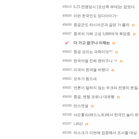
6.25 전쟁당시 [조선족 부대]는 없었다
49610
이런 한국인도 있다아이가~
49609
중공군도 러시아군과 같은 가 몰라
49608
(1)
중국의 가짜 고성 3,000여개 폭망중
49607
(2)
다 가고 없구나 이제는
(2)
중공 요리는 과학이닷!!!
49605
(2)
한국아덜 진짜 완라구나 ㅋ
49604
(1)
미국이 한국을 버렸다
49603
(4)
모두가 힘드네
49602
언론이 말하지 않는 우크라 전쟁의 본질-진
49601
중공, 변형 코로나 대유행
49600
(2)
반스연설
49599
(2)
샤오홍슈(레드노트)에서 한국인 놀이 유
49598
나타2
49597
(3)
머스크가 이번에 집중해서 조사할 대상
49596