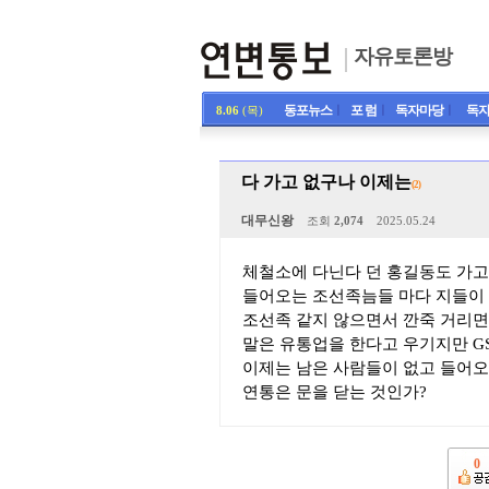
자유토론방
동포뉴스
ㅣ
포 럼
ㅣ
독자마당
ㅣ
독자
8.06
(목)
다 가고 없구나 이제는
(2)
대무신왕
조회
2,074
2025.05.24
체철소에 다닌다 던 홍길동도 가고
들어오는 조선족늠들 마다 지들이 
조선족 같지 않으면서 깐죽 거리면
말은 유통업을 한다고 우기지만 G
이제는 남은 사람들이 없고 들어
연통은 문을 닫는 것인가?
0