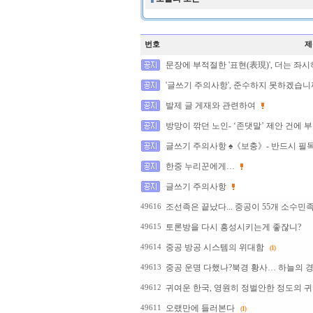
번호
제
문장에 부적절한 '표현(表現)', 더는 좌시하
'글쓰기 주의사항', 준수하지 못하겠습니
발제 글 게재와 관련하여
방망이 깎던 노인- ‘존댓말’ 제안 건에 
글쓰기 주의사항 ♠《보충》- 반드시 필
한중 누리꾼에게…
글쓰기 주의사항
조선족은 끝났다... 중공이 55개 소수민족을
49616
토론방을 다시 흥성시키는게 좋잖니?
49615
중공 방공 시스템의 위대함
49614
(1)
중공 운명 다했나?북경 황사… 하늘의 경
49613
귀여운 한국, 영원히 정벌안한 정도의 
49612
오랬만에 들러본다
49611
(1)