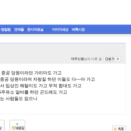
 명칼럼
ㅣ
연재물
ㅣ
문서자료실
ㅣ
이미지세상
ㅣ
벼룩시장
대무신왕
님의 다른 글
 중공 당원이라던 가리마도 가고
중공 당원이라며 자랑질 하던 이들도 다~~아 가고
서 밉상인 해탈이도 가고 무적 함대도 가고
S주유소 알바를 하던 곤드레도 가고
오는 사람들도 없으니
0