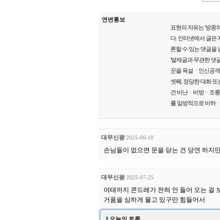
연변통보
표현의 자유는 '방종의
다. 인터넷에서 글은
론할 수 있는 댓글을 
'발제글과 무관한 댓글
꾼을 욕설ㆍ인신공격ㆍ
셋째, 정당한 대화 또
건 비난ㆍ비방ㆍ조롱ㆍ폄
를 일방적으로 비하ㆍ
대무신왕
2025-06-18
손님들이 없으면 문을 닫는 건 당연 하지
대무신왕
2025-07-25
여태까지 콘드레가 전혀 안 들어 오는 걸 
거품을 심하게 물고 있구만 힘들어서
오늘의 토론