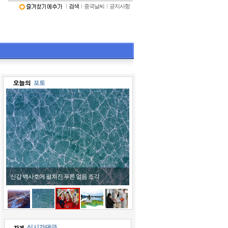
ㅣ
검색
ㅣ
중국날씨
ㅣ
공지사항
신강 백사호에 펼쳐진 푸른 얼음 조각