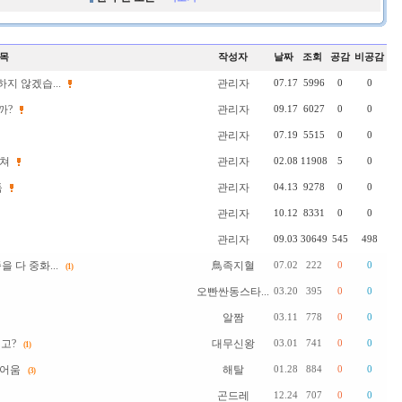
목
작성자
날짜
조회
공감
비공감
지 않겠습...
관리자
07.17
5996
0
0
까?
관리자
09.17
6027
0
0
관리자
07.19
5515
0
0
부쳐
관리자
02.08
11908
5
0
독
관리자
04.13
9278
0
0
관리자
10.12
8331
0
0
관리자
09.03
30649
545
498
 다 중화...
鳥족지혈
07.02
222
0
0
(1)
오빤싼동스타...
03.20
395
0
0
알짬
03.11
778
0
0
고?
대무신왕
03.01
741
0
0
(1)
귀어움
해탈
01.28
884
0
0
(3)
곤드레
12.24
707
0
0