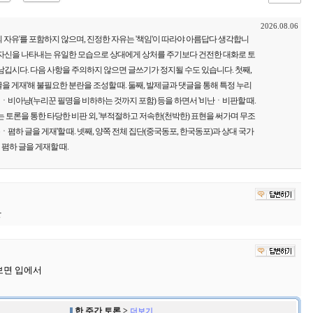
2026.08.06
 자유'를 포함하지 않으며, 진정한 자유는 '책임'이 따라야 아름답다 생각합니
 자신을 나타내는 유일한 모습으로 상대에게 상처를 주기보다 건전한 대화로 토
남깁시다. 다음 사항을 주의하지 않으면 글쓰기가 정지될 수도 있습니다. 첫째,
을 게재'해 불필요한 분란을 조성할 때. 둘째, 발제글과 댓글을 통해 특정 누리
비아냥(누리꾼 필명을 비하하는 것까지 포함) 등을 하면서 '비난ㆍ비판할 때.
는 토론을 통한 타당한 비판 외, '부적절하고 저속한(천박한) 표현을 써가며 무조
하 글을 게재'할 때. 넷째, 양쪽 전체 집단(중국동포, 한국동포)과 상대 국가
폄하 글을 게재할 때.
만
보면 입에서
한 주간 토론 >
더보기