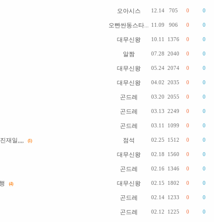
오아시스
12.14
705
0
0
오빤싼동스타...
11.09
906
0
0
대무신왕
10.11
1376
0
0
알짬
07.28
2040
0
0
대무신왕
05.24
2074
0
0
대무신왕
04.02
2035
0
0
곤드레
03.20
2055
0
0
곤드레
03.13
2249
0
0
곤드레
03.11
1099
0
0
재일,,,,
점석
02.25
1512
0
0
(1)
대무신왕
02.18
1560
0
0
곤드레
02.16
1346
0
0
행
대무신왕
02.15
1802
0
0
(4)
곤드레
02.14
1233
0
0
곤드레
02.12
1225
0
0