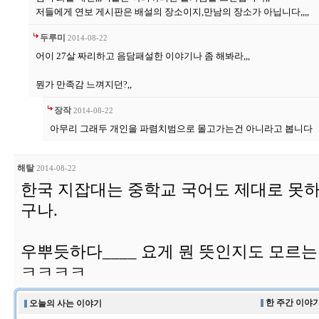
저들에게 연보 게시판은 배설의 장소이지,만남의 장소가 아닙니다,,,,
두루미
2014-08-22
어이 27살 짜리하고 음담패설한 이야기나 좀 해봐라,,,
뭔가 만족감 느껴지던?,,
장작
2014-08-22
아무리 그래두 개인을 파렴치범으로 몰고가는건 아니라고 봅니다
해탈
2014-08-22
한국 지잡대는 중학교 국어도 제대로 못
구나.
우뿌듯하다____ 요게 뭔 뜻인지도 모
ㅋㅋㅋㅋ
한 주간 이야기
오늘의 사는 이야기