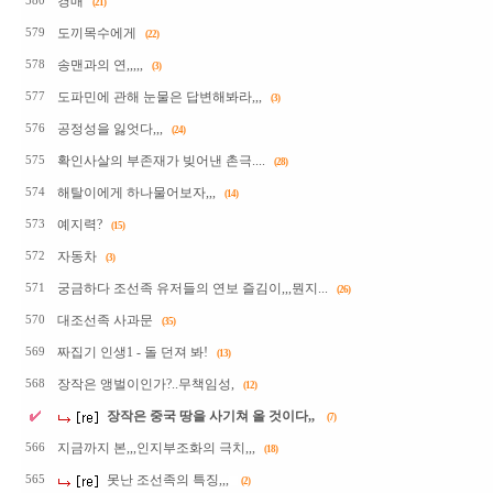
경매
580
(21)
도끼목수에게
579
(22)
송맨과의 연,,,,,
578
(3)
도파민에 관해 눈물은 답변해봐라,,,
577
(3)
공정성을 잃엇다,,,
576
(24)
확인사살의 부존재가 빚어낸 촌극....
575
(28)
해탈이에게 하나물어보자,,,
574
(14)
예지력?
573
(15)
자동차
572
(3)
궁금하다 조선족 유저들의 연보 즐김이,,,뭔지...
571
(26)
대조선족 사과문
570
(35)
짜집기 인생1 - 돌 던져 봐!
569
(13)
장작은 앵벌이인가?..무책임성,
568
(12)
장작은 중국 땅을 사기쳐 올 것이다,,
(7)
지금까지 본,,,인지부조화의 극치,,,
566
(18)
못난 조선족의 특징,,,
565
(2)