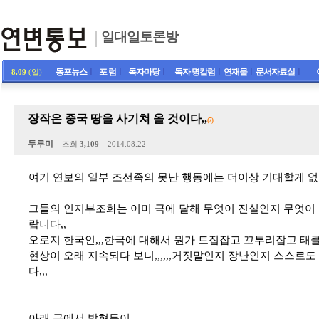
일대일토론방
동포뉴스
ㅣ
포 럼
ㅣ
독자마당
ㅣ
독자 명칼럼
ㅣ
연재물
ㅣ
문서자료실
ㅣ
8.09
(일)
장작은 중국 땅을 사기쳐 올 것이다,,
(7)
두루미
조회
3,109
2014.08.22
여기 연보의 일부 조선족의 못난 행동에는 더이상 기대할게 없소
그들의 인지부조화는 이미 극에 달해 무엇이 진실인지 무엇이
랍니다,,
오로지 한국인,,,한국에 대해서 뭔가 트집잡고 꼬투리잡고 태
현상이 오래 지속되다 보니,,,,,,거짓말인지 장난인지 스스로
다,,,
아래 글에서 밝혓듯이,,