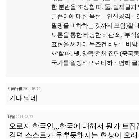
한 분란을 조성할 때. 둘, 발제글과
글쓴이에 대한 욕설ㆍ인신공격ㆍ
필명을 비하하는 것까지 포함)할 때.
토론을 통한 타당한 비판 외, '부
표현을 써가며 무조건 비난ㆍ비방
재'할 때. 넷, 양쪽 전체 집단(중국
국가를 일방적으로 비하ㆍ폄하 글을
江南行僧
2014-08-22
기대되네
해탈
2014-08-22
오로지 한국인,,,한국에 대해서 뭔가 트
걸면 스스로가 우뿌듯해지는 현상이 오래