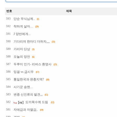
번호
제목
단순 무식님께..
593
(1)
착하게 살자....
592
(29)
J 양반에게...
591
기다리며 한마디 더하자,,,,
590
(33)
가리마 단상
589
(3)
오늘의 망언
588
(6)
두루미 인기- 리버스 환영사
587
(23)
잉걸 vs 급시우
586
(17)
통일한국과 완충지역?
585
(18)
사기꾼 송맨....
584
변종 신인류의 발견,,,
583
(15)
도끼목수께 드림
582
(12)
자애감과 자멸감,.
581
(19)