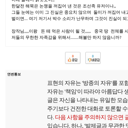
한달전 해묵은 논쟁을 꺼집어 낸 것은 조선족 유저이나,,
그들 눈에는 이미 그 진실은 중요치 않으며 둘미가 꺼집어 내
벌이면... 여기 저기서 박수 소리가 난무하며 그것이 진실이 되
장작님,,,,이왕 돈 떼 먹은 사람이 될 것,,,,, 중국 땅 전체를 
저들의 무한한 자족감을 위해서.......해볼만 하지 않읍니까?
0
0
연변통보
표현의 자유는 '방종의 자유'를 포
자유는 '책임'이 따라야 아름답다
글은 자신을 나타내는 유일한 모
주기보다 건전한 대화로 토론할 수
다.
다음 사항을 주의하지 않으면 
있습니다. 하나, '발제글과 무관한