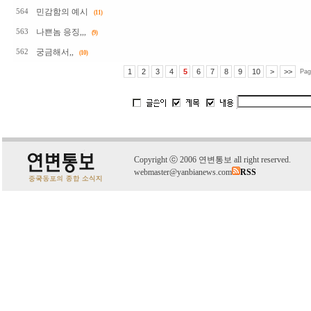
민감함의 예시
564
(11)
나쁜놈 응징,,,
563
(9)
궁금해서,,
562
(10)
1
2
3
4
5
6
7
8
9
10
>
>>
Pag
C
o
pyright
ⓒ
2006 연변통보 all right reserved.
webmaster@yanbianews.com
RSS