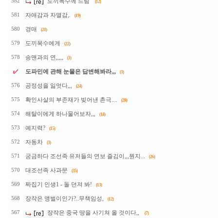
도끼목수께 드림
582
(12)
자애감과 자멸감,.
581
(19)
경매
580
(21)
도끼목수에게
579
(22)
송맨과의 연,,,,,
578
(3)
도파민에 관해 눈물은 답변해봐라,,,
(3)
공정성을 잃엇다,,,
576
(24)
확인사살의 부존재가 빚어낸 촌극....
575
(28)
해탈이에게 하나물어보자,,,
574
(14)
예지력?
573
(15)
자동차
572
(3)
궁금하다 조선족 유저들의 연보 즐김이,,,뭔지...
571
(26)
대조선족 사과문
570
(35)
짜집기 인생1 - 돌 던져 봐!
569
(13)
장작은 앵벌이인가?..무책임성,
568
(12)
장작은 중국 땅을 사기쳐 올 것이다,,
567
(7)