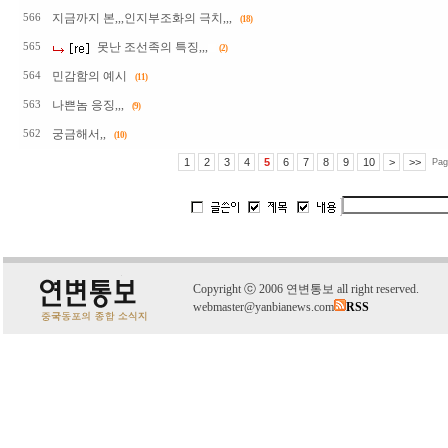
지금까지 본,,,인지부조화의 극치,,,
566
(18)
못난 조선족의 특징,,,
565
(2)
민감함의 예시
564
(11)
나쁜놈 응징,,,
563
(9)
궁금해서,,
562
(10)
1
2
3
4
5
6
7
8
9
10
>
>>
Pag
C
o
pyright
ⓒ
2006 연변통보 all right reserved.
webmaster@yanbianews.com
RSS