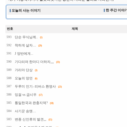
한 주간 이야기
오늘의 사는 이야기
번호
제목
단순 무식님께..
593
(1)
착하게 살자....
592
(29)
J 양반에게...
591
기다리며 한마디 더하자,,,,
590
(33)
가리마 단상
589
(3)
오늘의 망언
588
(6)
두루미 인기- 리버스 환영사
587
(23)
잉걸 vs 급시우
586
(17)
통일한국과 완충지역?
585
(18)
사기꾼 송맨....
584
변종 신인류의 발견,,,
583
(15)