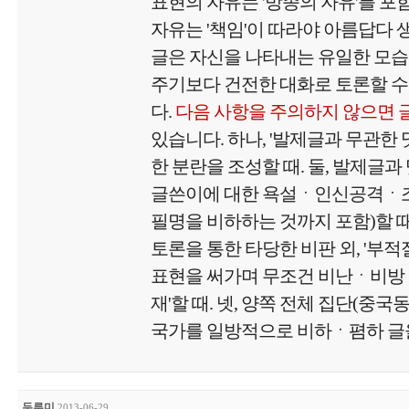
표현의 자유는 '방종의 자유'를 포
자유는 '책임'이 따라야 아름답다
글은 자신을 나타내는 유일한 모
주기보다 건전한 대화로 토론할 수
다.
다음 사항을 주의하지 않으면 
있습니다. 하나, '발제글과 무관한
한 분란을 조성할 때. 둘, 발제글과
글쓴이에 대한 욕설ㆍ인신공격ㆍ
필명을 비하하는 것까지 포함)할 때.
토론을 통한 타당한 비판 외, '부
표현을 써가며 무조건 비난ㆍ비방
재'할 때. 넷, 양쪽 전체 집단(중국
국가를 일방적으로 비하ㆍ폄하 글을
두루미
2013-06-29