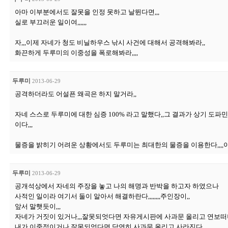
아마 이부분에서도 잘못을 인정 못하고 날뛴다면,,,
실로 부끄러운 일이여,,,,,,
자,,,이제 자네가 청도 비닐하우스 낚시 사건에 대해서 공격해봐라,,
화끈하게 두루미의 이중성을 폭로해봐라,,,,
두루미
2013-06-29
공격하더라도 어설픈 왜곡은 하지 말거라,,
자네 스스로 두루미에 대한 심증 100% 라고 말했다,,그 결과가 상기 도파
이다,,,
물증을 밝히기 어려운 상황에서도 두루미는 최대한의 물증을 이용한다,,,,이
두루미
2013-06-29
공개석상에서 자네의 주장을 놓고 나의 해명과 반박을 하고자 하였으나
사적인 일이라 여기서 둘이 알아서 해결하란다,,,,,,,,주인장이,,
앞서 말햇듯이,,,
자네가 거짓이 있거나,,,잘못되엇다면 자유게시판에 사과문 올리고 연보떠나
내가 이중적이거나 잘못되엇다면 당연히 사과문 올리고 사라진다,