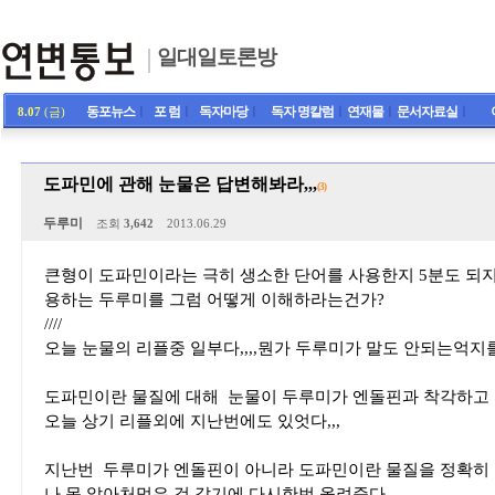
일대일토론방
동포뉴스
ㅣ
포 럼
ㅣ
독자마당
ㅣ
독자 명칼럼
ㅣ
연재물
ㅣ
문서자료실
ㅣ
8.07
(금)
도파민에 관해 눈물은 답변해봐라,,,
(3)
두루미
조회
3,642
2013.06.29
큰형이 도파민이라는 극히 생소한 단어를 사용한지 5분도 되지
용하는 두루미를 그럼 어떻게 이해하라는건가?
////
오늘 눈물의 리플중 일부다,,,,뭔가 두루미가 말도 안되는억지
도파민이란 물질에 대해 눈물이 두루미가 엔돌핀과 착각하고
오늘 상기 리플외에 지난번에도 있엇다,,,
지난번 두루미가 엔돌핀이 아니라 도파민이란 물질을 정확히
나 못 알아처먹은 것 같기에 다시한번 올려준다,,