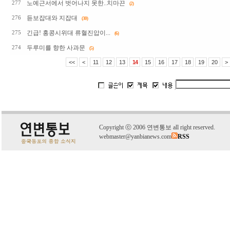
노예근서에서 벗어나지 못한..치마끈
277
(2)
듣보잡대와 지잡대
276
(30)
긴급! 홍콩시위대 류혈진압이...
275
(6)
두루미를 향한 사과문
274
(5)
<<
<
11
12
13
14
15
16
17
18
19
20
>
C
o
pyright
ⓒ
2006 연변통보 all right reserved.
webmaster@yanbianews.com
RSS