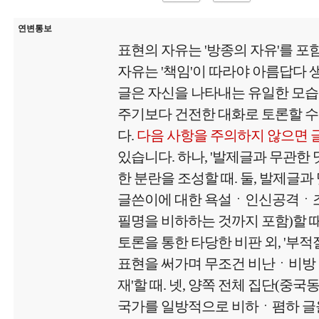
연변통보
표현의 자유는 '방종의 자유'를 포
자유는 '책임'이 따라야 아름답다
글은 자신을 나타내는 유일한 모
주기보다 건전한 대화로 토론할 수
다.
다음 사항을 주의하지 않으면 
있습니다. 하나, '발제글과 무관한
한 분란을 조성할 때. 둘, 발제글과
글쓴이에 대한 욕설ㆍ인신공격ㆍ
필명을 비하하는 것까지 포함)할 때.
토론을 통한 타당한 비판 외, '부
표현을 써가며 무조건 비난ㆍ비방
재'할 때. 넷, 양쪽 전체 집단(중국
국가를 일방적으로 비하ㆍ폄하 글을