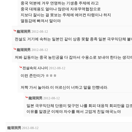
중국 덕분에 겨우 연명하는 기생충 주제에 라고
중국 대체용도 얼마나 많은데 자유무역협정으로
지보다 잘사는 걸 못보는 주제에 에어컨 타령이나 하지
열등감에 빠져서 말이야
龍湖洞男
2012-08-12
전설도 거기에 속하는 일본인 같이 상종 못할 종족 일본 극우익단체 붙
龍湖洞男
2012-08-12
저봐 길동이는 중국 농민공을 다 잡아서 수용소로 보내야 한다는 생각
전설속의 사나이
2012-08-12
이런 존만이가 ㅎㅎㅎ
저짝 가서 놀아라.이 어르신이 너하고 말을 안했네라.
龍湖洞男
2012-08-12
일본 극우익단체 단원이 맞구먼 나를 회피 대응적 회피만을 강조
이유를 알겠군 이제야 자수를 해서 고맙게 친일 매국노야
龍湖洞男
2012-08-12