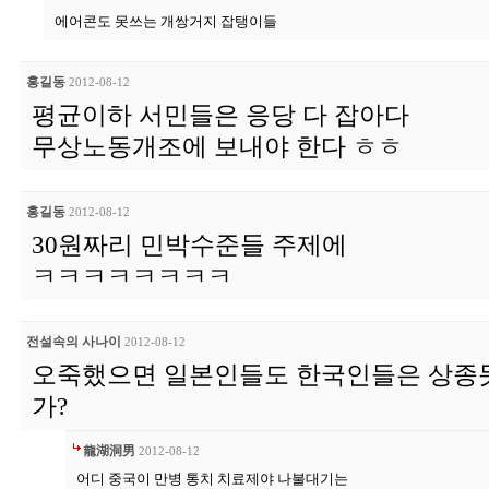
에어콘도 못쓰는 개쌍거지 잡탱이들
홍길동
2012-08-12
평균이하 서민들은 응당 다 잡아다
무상노동개조에 보내야 한다 ㅎㅎ
홍길동
2012-08-12
30원짜리 민박수준들 주제에
ㅋㅋㅋㅋㅋㅋㅋㅋ
전설속의 사나이
2012-08-12
오죽했으면 일본인들도 한국인들은 상종
가?
龍湖洞男
2012-08-12
어디 중국이 만병 통치 치료제야 나불대기는