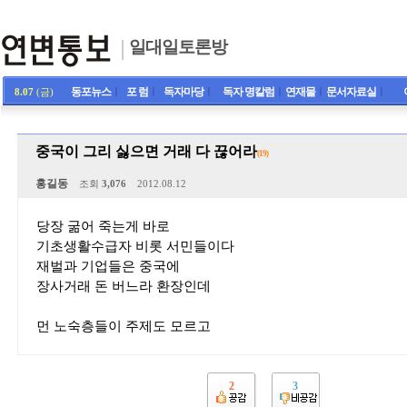
일대일토론방
동포뉴스
ㅣ
포 럼
ㅣ
독자마당
ㅣ
독자 명칼럼
ㅣ
연재물
ㅣ
문서자료실
ㅣ
8.07
(금)
중국이 그리 싫으면 거래 다 끊어라
(19)
홍길동
조회
3,076
2012.08.12
당장 굶어 죽는게 바로
기초생활수급자 비롯 서민들이다
재벌과 기업들은 중국에
장사거래 돈 버느라 환장인데
먼 노숙층들이 주제도 모르고
2
3