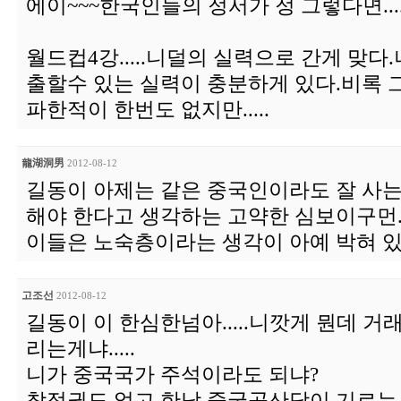
에이~~~한국인들의 정서가 정 그렇다면..
월드컵4강.....니덜의 실력으로 간게 맞다
출할수 있는 실력이 충분하게 있다.비록 
파한적이 한번도 없지만.....
龍湖洞男
2012-08-12
길동이 아제는 같은 중국인이라도 잘 사는
해야 한다고 생각하는 고약한 심보이구먼.
이들은 노숙층이라는 생각이 아예 박혀 
고조선
2012-08-12
길동이 이 한심한넘아.....니깟게 뭔데 
리는게냐.....
니가 중국국가 주석이라도 되냐?
참정권도 없고 한낮 중국공산당이 기르는