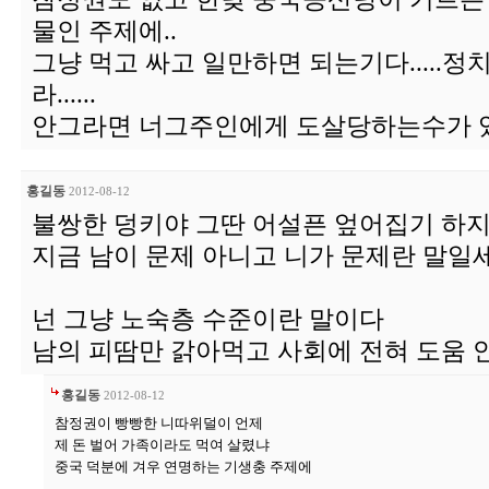
물인 주제에..
그냥 먹고 싸고 일만하면 되는기다.....
라......
안그라면 너그주인에게 도살당하는수가 있데
홍길동
2012-08-12
불쌍한 덩키야 그딴 어설픈 엎어집기 하지
지금 남이 문제 아니고 니가 문제란 말일
넌 그냥 노숙층 수준이란 말이다
남의 피땀만 갉아먹고 사회에 전혀 도움 
홍길동
2012-08-12
참정권이 빵빵한 니따위덜이 언제
제 돈 벌어 가족이라도 먹여 살렸냐
중국 덕분에 겨우 연명하는 기생충 주제에