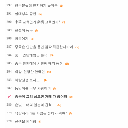
한국분들께 진지하게 물어봄
292
(2)
설대생의 증언
291
(14)
中華 교육인가 衆禍 교육인가?
290
(5)
전설이 동무
289
(2)
청풍에게
288
(4)
중국은 인간을 물건 짐짝 취급한다카이
287
(32)
중국 인민해방군 본색
286
(49)
중국 전인대에 시진핑 배지 등장
285
(28)
회상..현명한 한국인
284
(20)
해탈선생 보시오~
283
(8)
동남이를 너무 사랑하여
282
(4)
중국이 그리 싫으면 거래 다 끊어라
(19)
은빛.....너의 일본의 친척....
280
(12)
낙랑파라라는 사람은 정체가 뭐여?
279
(3)
선생을 찬미함
278
(6)