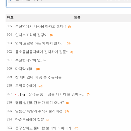
번호
제목
부산역에서 패싸움 하자고 한다!!
305
(4)
인지부조화와 길떵이
304
(9)
영어 모르면 아는척 하지 말자....
303
(38)
룡호동남동지에게 진지하게 질문~
302
(8)
부실한데약이 없5다
301
마지막 배려
300
(31)
참 재미있네 이 곳 중국 유저들...
299
도끼목수에게
298
(22)
장작은 중국 땅을 사기쳐 올 것이다,,
297
(7)
옆집 삼천리란 애가 여기 오나??
296
(1)
열등감 폭발과 주식시물레이션
295
(14)
단순무식에게 질문
294
(3)
돔구장하고 둘미 함 붙어봐라 아이가.
293
(12)