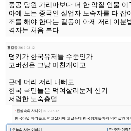
중공 당원 가리마보다 더 한 악질 인물 이
아예 노는 중국인 실업자 노숙자를 다 잡
조를 해야 한다는 길동이 아제 저리 이분
격자는 처음 본다
홍길동
2012-08-12
덩키가 한국유저들 수준인가
고버선은 그냥 미친개이고
근데 머리 저리 나뻐도
한국 국민들은 먹여살리눈게 신기
저렴한 노숙층덜
전설속의 사나이
2012-08-12
한국아덜 자기들도 먹고살기에 고달픈데 한국짱개들마저 먹여살려야 하
한 주간 이야기
오늘의 사는 이야기