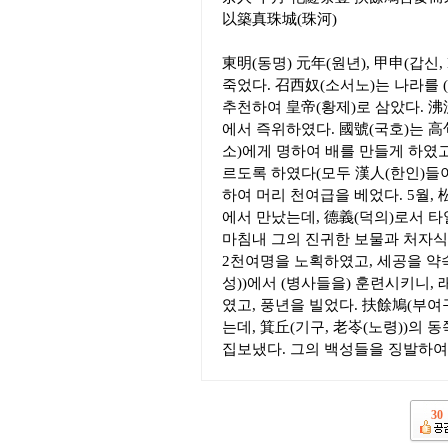
以築真珠城(珠河)
東明(동명) 元年(원년), 甲申(갑신,
죽었다. 召西奴(소서노)는 나라를 
추천하여 皇帝(황제)로 삼았다. 沸
에서 즉위하였다. 國號(국호)는 高
소)에게 명하여 배를 만들게 하였고
르도록 하였다(모두 漢人(한인)들이
하여 머리 천여급을 베었다. 5월, 
에서 만났는데, 德義(덕의)로서 
마침내 그의 진귀한 보물과 처자식을
2천여명을 노획하였고, 세공을 약속
성))에서 (병사들을) 훈련시키니,
였고, 풍년을 빌었다. 扶餘鳩(부여구
는데, 箕丘(기구, 老岺(노령))의 
집보냈다. 그의 백성들을 징발하여 
30