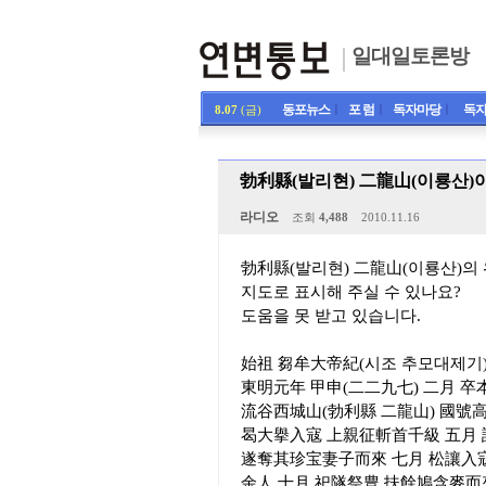
일대일토론방
동포뉴스
ㅣ
포 럼
ㅣ
독자마당
ㅣ
독자
8.07
(금)
勃利縣(발리현) 二龍山(이룡산)
라디오
조회
4,488
2010.11.16
勃利縣(발리현) 二龍山(이룡산)의
지도로 표시해 주실 수 있나요?
도움을 못 받고 있습니다.
始祖 芻牟大帝紀(시조 추모대제기
東明元年 甲申(二二九七) 二月 
流谷西城山(勃利縣 二龍山) 國號
曷大擧入寇 上親征斬首千級 五月 
遂奪其珍宝妻子而來 七月 松讓入寇
余人 十月 祀隧祭豊 扶餘鳩含麥而