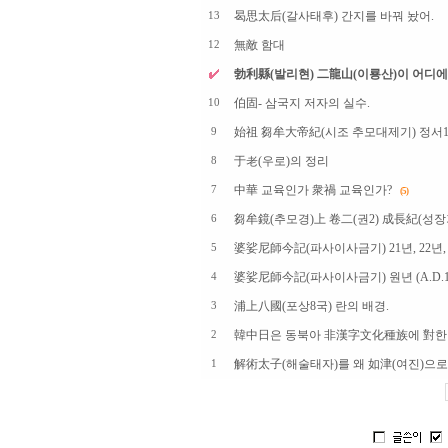
曷思太后(갈사태후) 간지를 바꿔 놨어.
13
無敵 함대
12
勃利縣(발리현) 二龍山(이룡산)이 어디에
伯固- 삼국지 저자의 실수.
10
始祖 芻牟大帝紀(시조 추모대제기) 정서
9
于老(우로)의 정리
8
中華 교육인가 衆禍 교육인가?
7
(5)
芻牟鏡(추모경)上 卷二(권2) 成長紀(성장
6
婆娑尼師今記(파사이사금기) 21년, 22년, 23년
5
婆娑尼師今記(파사이사금기) 원년 (A.D.12
4
浦上八國(포상8국) 란의 배경.
3
韓中日은 동북아 非漢字文化種族에 對한
2
解術太子(해술태자)를 왜 如津(여진)으
1