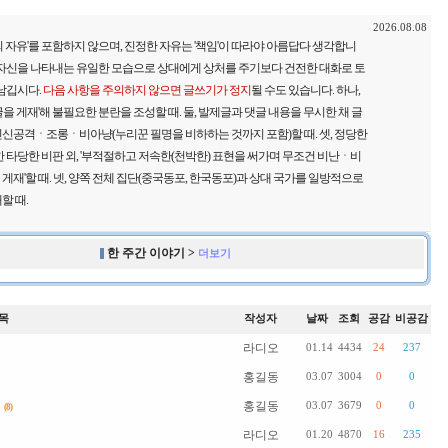
2026.08.08
 자유'를 포함하지 않으며, 진정한 자유는 '책임'이 따라야 아름답다 생각합니
 자신을 나타내는 유일한 모습으로 상대에게 상처를 주기보다 건전한 대화로 토
 남깁시다.
다음 사항을 주의하지 않으면 글쓰기가 정지
될 수도 있습니다. 하나,
을 게재'해 불필요한 분란을 조성할 때. 둘, 발제글과 댓글 내용을 무시한 채 글
신공격ㆍ조롱ㆍ비아냥(누리꾼 필명을 비하하는 것까지 포함)할 때. 셋, 정당한
 타당한 비판 외, '부적절하고 저속한(천박한) 표현을 써가며 무조건 비난ㆍ비
재'할 때. 넷, 양쪽 전체 집단(중국동포, 한국동포)과 상대 국가를 일방적으로
할 때.
한 주간 이야기 >
더보기
목
작성자
날짜
조회
공감
비공감
라디오
01.14
4434
24
237
홍길동
03.07
3004
0
0
홍길동
03.07
3679
0
0
(8)
라디오
01.20
4870
16
235