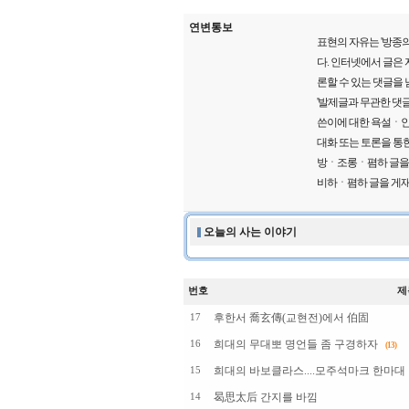
연변통보
표현의 자유는 '방종의
다. 인터넷에서 글은
론할 수 있는 댓글을
'발제글과 무관한 댓글
쓴이에 대한 욕설ㆍ인
대화 또는 토론을 통한
방ㆍ조롱ㆍ폄하 글을 게
비하ㆍ폄하 글을 게재
오늘의 사는 이야기
번호
제
후한서 喬玄傳(교현전)에서 伯固
17
희대의 무대뽀 명언들 좀 구경하자
16
(13)
희대의 바보클라스....모주석마크 한마대
15
曷思太后 간지를 바낌
14