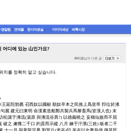
 명칼럼
ㅣ
연재물
ㅣ
문서자료실
ㅣ
이미지세상
ㅣ
벼룩시장
이 어디에 있는 山인가요?
라디오
님의 다른 글
 위치를 정확히 알고 싶습니다.
)
卒本王延陀勃薨 召西奴以國献 順奴卒本之民推上爲皇帝 卽位於沸
高句麗 建元曰東明 命漢素造船鄭共製兵馬黎畜馬(皆漢人也) 末
訪松讓于沸流(湯原 與沸流谷異?) 以德義曉之 妄稱仙族而不屈
 破之 虜獲二千口 約貢而示縱 八月 鍊于汗濱(三姓) 皈者二千
來 十一月 與黃龍定界 割箕丘(老岺)印 羊吉以女妻烏伊 徵其民