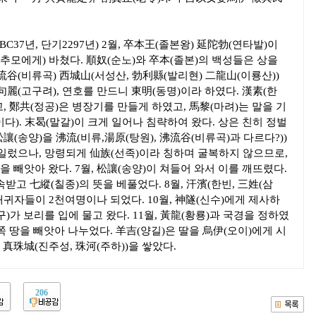
 BC37년, 단기2297년) 2월, 卒本王(졸본왕) 延陀勃(연타발)이
(추모에게) 바쳤다. 順奴(순노)와 卒本(졸본)의 백성들은 상을
流谷(비류곡) 西城山(서성산, 勃利縣(발리현) 二龍山(이룡산))
句麗(고구려), 연호를 만드니 東明(동명)이라 하였다. 漢素(한
, 鄭共(정공)은 병장기를 만들게 하였고, 馬黎(마려)는 말을 기
다). 末曷(말갈)이 크게 일어나 침략하여 왔다. 상은 친히 정벌
松讓(송양)을 沸流(비류,湯原(탕원), 沸流谷(비류곡)과 다르다?))
타일렀으나, 망령되게 仙族(선족)이라 칭하며 굴복하지 않으므로,
 빼앗아 왔다. 7월, 松讓(송양)이 쳐들어 와서 이를 깨뜨렸다.
받고 七縱(칠종)의 뜻을 베풀었다. 8월, 汗濱(한빈, 三姓(삼
 래귀자들이 2천여명이나 되었다. 10월, 神隧(신수)에게 제사하
)가 보리를 입에 물고 왔다. 11월, 黃龍(황룡)과 국경을 정하였
동쪽 땅을 빼앗아 나누었다. 羊吉(양길)은 딸을 烏伊(오이)에게 시
真珠城(진주성, 珠河(주하))을 쌓았다.
206