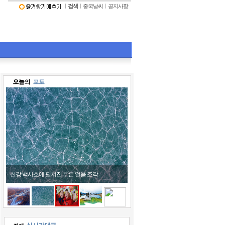
ㅣ
검색
ㅣ
중국날씨
ㅣ
공지사항
신강 백사호에 펼쳐진 푸른 얼음 조각