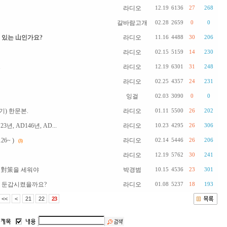
라디오
12.19
6136
27
268
갈바람고개
02.28
2659
0
0
 있는 山인가요?
라디오
11.16
4488
30
206
라디오
02.15
5159
14
230
1
라디오
12.19
6301
31
248
라디오
02.25
4357
24
231
잉걸
02.03
3090
0
0
기) 한문본.
라디오
01.11
5500
26
202
, AD146년, AD...
라디오
10.23
4295
26
306
6~ )
라디오
02.14
5446
26
206
(3)
라디오
12.19
5762
30
241
 對策을 세워야
박경범
10.15
4536
23
301
로 둔갑시켰을까요?
라디오
01.08
5237
18
193
<<
<
21
22
23