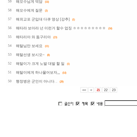
해모수님게 덕담
59
(14)
해모수에게 질문
58
(3)
해외교포 군입대 다큐 영상 [강추]
57
(1)
해타라 보아라 넌 이런거 할수 업징 ㅎㅎㅎㅎㅎㅎㅎㅎㅎ
56
(34)
해타리아 와 돔구리아
55
(23)
해탈님만 보세요
54
(11)
해탈선생 보시오~
53
(8)
해탈이가 크게 노발 대발 할 일
52
(1)
해탈이에게 하나물어보자,,,
51
(14)
행정병은 군인이 아니다. .
50
(20)
<<
<
21
22
23