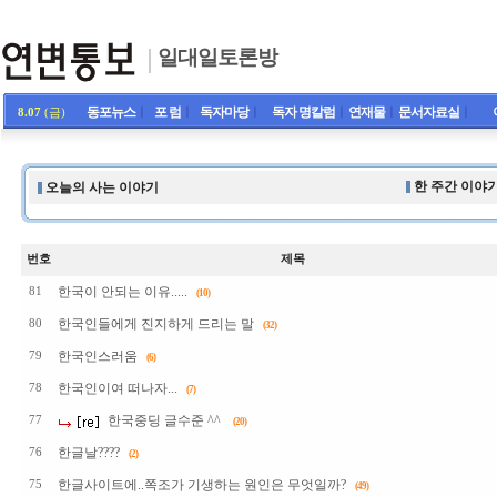
일대일토론방
동포뉴스
ㅣ
포 럼
ㅣ
독자마당
ㅣ
독자 명칼럼
ㅣ
연재물
ㅣ
문서자료실
ㅣ
8.07
(금)
한 주간 이야기
오늘의 사는 이야기
번호
제목
한국이 안되는 이유.....
81
(10)
한국인들에게 진지하게 드리는 말
80
(32)
한국인스러움
79
(6)
한국인이여 떠나자...
78
(7)
한국중딩 글수준 ^^
77
(20)
한글날????
76
(2)
한글사이트에..쪽조가 기생하는 원인은 무엇일까?
75
(49)