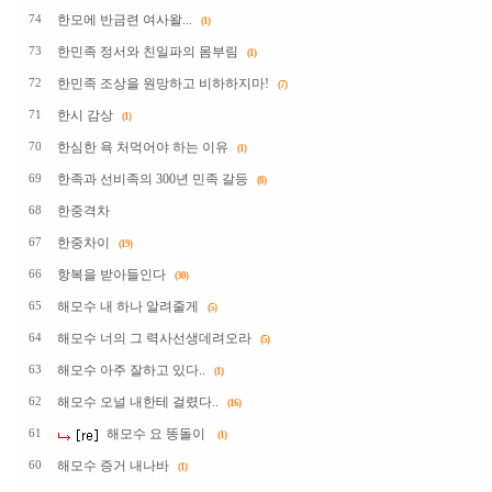
한모에 반금련 여사왈...
74
(1)
한민족 정서와 친일파의 몸부림
73
(1)
한민족 조상을 원망하고 비하하지마!
72
(7)
한시 감상
71
(1)
한심한 욕 처먹어야 하는 이유
70
(1)
한족과 선비족의 300년 민족 갈등
69
(8)
한중격차
68
한중차이
67
(19)
항복을 받아들인다
66
(30)
해모수 내 하나 알려줄게
65
(5)
해모수 너의 그 력사선생데려오라
64
(5)
해모수 아주 잘하고 있다..
63
(1)
해모수 오널 내한테 걸렸다..
62
(16)
해모수 요 똥돌이
61
(1)
해모수 증거 내나바
60
(1)