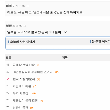
벼멸구
2018-07-16
이보오..욕은 빼고..날조왜곡은 중국인들 전매특허지므..
알짬
2018-07-16
밀수를 무역으로 알고 있는 짜그배들이... ^^
한 주간 이야기
오늘의 사는 이야기
번호
제목
공해상 선박 단속
81
(3)
88년올림픽에 두루미는 없었다.
80
(32)
한국 지방 명문대
(10)
지집대의 애환
78
(17)
무역 가르침...
77
(41)
재판없이 유죄 결정
76
(39)
심판의 품격
75
(49)