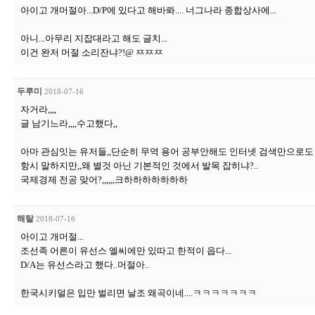
아이고 개머절아...D/P에 있다고 해바롸.... 너그나라 종합상사에...
아니...아무리 지잡대라고 해도 글치...
이건 완저 머절 소리잔냐?!@ ㅉㅉㅉ
두루미
2018-07-16
자거라,,,,
글 남기느라,,,,수고했다,,
아마 관심잇는 유저들,,단순히 무역 용어 공부안해도 인터넷 검색만으로도 
항시 말하지만,,왜 별것 아닌 기본적인 것에서 발목 잡히냐?..
국제경제 전공 맞어?,,,,,,크하하하하하하하
해탈
2018-07-16
아이고 개머절...
조선족 어른이 유선스 엘씨에만 있따고 한적이 읍다...
D/A는 유선스라고 했다..머절아..
한국시키덜은 입만 벌리면 날조 왜곡이네....ㅋㅋㅋㅋㅋㅋㅋ