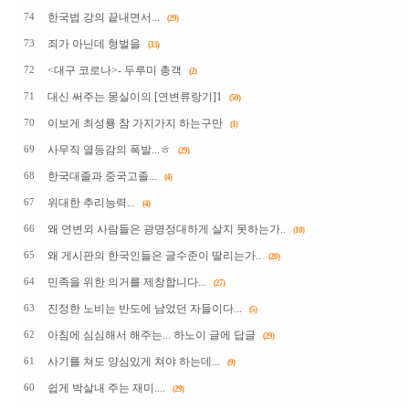
한국법 강의 끝내면서...
74
(29)
죄가 아닌데 형벌을
73
(33)
<대구 코로나>- 두루미 총객
72
(2)
대신 써주는 몽실이의 [연변류랑기]1
71
(50)
이보게 최성룡 참 가지가지 하는구만
70
(1)
사무직 열등감의 폭발...ㅎ
69
(29)
한국대졸과 중국고졸...
68
(4)
위대한 추리능력...
67
(4)
왜 연변외 사람들은 광명정대하게 살지 못하는가..
66
(10)
왜 게시판의 한국인들은 글수준이 딸리는가..
65
(20)
민족을 위한 의거를 제창합니다...
64
(27)
진정한 노비는 반도에 남었던 자들이다...
63
(5)
아침에 심심해서 해주는... 하노이 글에 답글
62
(29)
사기를 쳐도 양심있게 쳐야 하는데...
61
(9)
쉽게 박살내 주는 재미....
60
(29)