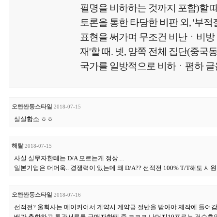
필명을 비하하는 것까지 포함)할 때.
토론을 통한 타당한 비판 외, '부
표현을 써가며 무조건 비난ㆍ비방
재'할 때. 넷, 양쪽 전체 집단(중국
국가를 일방적으로 비하ㆍ폄하 글을
오빤싼동스타일
2018-07-15
살살합소 ㅎㅎ
해탈
2018-07-15
사실 실무자한테는 D/A 모르는게 정상....
일본기업은 더더욱.. 경쟁력이 있는데 왜 D/A?? 선적전 100% T/T해도 시원
오빤싼동스타일
2018-07-16
선적전? 울회사는 메이커여서 계약시 계약금 절반을 받아야 제작에 들어감.
배가 출항하고 통관서류를 구매자한테 줌 ㅋㅋㅋ 나머지10프로는 검수후인