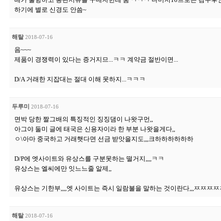
하기에 별로 신경도 안씀~
해탈
2018-07-16
음~~~
제품이 경쟁력이 있다는 증거지므...ㅋㅋ 계약금 절반이면...
D/A 거래한 지잡대는 절대 이해 못하지...ㅋㅋㅋ
두루미
2018-07-16
면박 당한 짤그배의 특징적인 징징댐이 나왓구먼,,
아그야 둘미 글에 태국은 신용자이라 한 부분 나왓을게다,,
ㅇ\아마 중국하고 거래햇다면 선금 받앗을지도,,,크하하하하하하
D/P에 엣사이트와 유상스를 구분못하는 떨거지,,,,ㅋㅋ
유상스는 엘씨에만 잇느느줄 알제,,
유상스는 기한부,,,,엣 사이트는 즉시 일람불을 말하는 것이란다,,,ㅉㅉㅉㅉ
해탈
2018-07-16