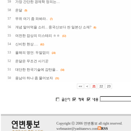
가장 간단한 경제학 정의는....
59
온달
58
(9)
무위 여기 좀 와봐라..
57
(7)
개념 말어먹을 소리... 중국산보다 싼 일본산 소재?
56
(6)
여전한 잡상의 미스테리 ㅎㅎ
55
(12)
신비한 현상.....
54
(62)
올해의 명언: 두말없이
53
(24)
온달은 무조건 사기꾼
52
대단한 한국기술에 감탄을...
51
(34)
용남아 하나 좀 물어보자
50
(31)
<<
<
21
22
23
C
o
pyright
ⓒ
2006 연변통보 all right reserved.
webmaster@yanbianews.com
RSS