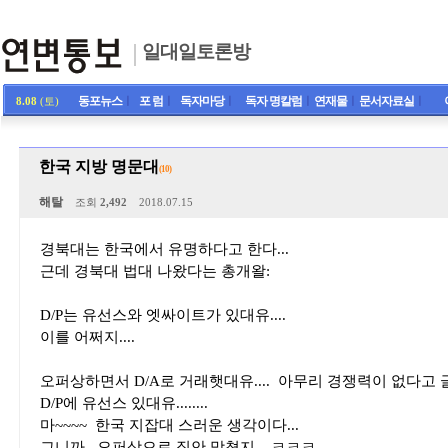
일대일토론방
동포뉴스
ㅣ
포 럼
ㅣ
독자마당
ㅣ
독자 명칼럼
ㅣ
연재물
ㅣ
문서자료실
ㅣ
8.08
(토)
한국 지방 명문대
(10)
해탈
조회
2,492
2018.07.15
경북대는 한국에서 유명하다고 한다...
근데 경북대 법대 나왔다는 총개왈:
D/P는 유선스와 엣싸이트가 있대유....
이를 어쩌지....
오퍼상하면서 D/A로 거래햇대유.... 아무리 경쟁력이 없다고 글치.
D/P에 유선스 있대유........
마~~~~ 한국 지잡대 스러운 생각이다...
그니까.. 오퍼상으로 집안 망쳤지....ㅋㅋㅋ