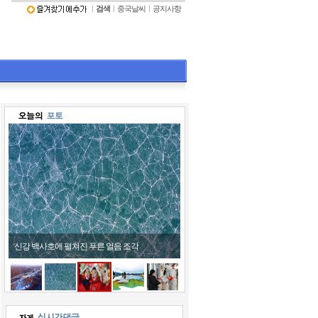
ㅣ
검색
ㅣ
중국날씨
ㅣ
공지사항
신강 백사호에 펼쳐진 푸른 얼음 조각