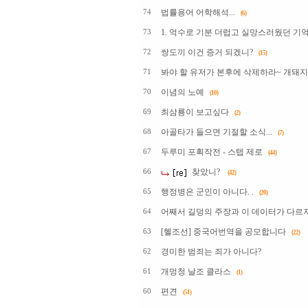
법률용어 어학해석...
74
(6)
1. 억수로 기분 더럽고 실망스러웠던 기
73
쌍도끼 이건 증거 되겠니?
72
(15)
봐야 할 유저가 본후에 삭제하라~ 개돼지
71
이념의 노예
70
(10)
최삼룡이 보고싶다
69
(2)
아골타가 들으면 기절할 소식...
68
(7)
두루미 포획작전 - 스텝 제로
67
(44)
찾았니?
66
(42)
행정병은 군인이 아니다. .
65
(20)
어째서 길덩의 주장과 이 데이터가 다르지
64
[헬조선] 중국어번역을 공모합니다
63
(22)
경미한 범죄는 죄가 아니다?
62
개멍청 날조 클라스
61
(1)
편견
60
(51)