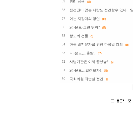
권리 남용
59
(18)
접견권이 없는 사람도 접견할수 있다....
58
어는 지잡대의 명언
57
(13)
2라운드-그만 뛰까?
56
(25)
쌍도끼 선물
55
(9)
한국 법전문가를 위한 한국법 강의
54
(18)
2라운드,,,, 출발,,
53
(17)
사법기관은 이제 끝났남?
52
(6)
2라운드,,,,달려보자1
51
(32)
국회의원 최순실 접견
50
(8)