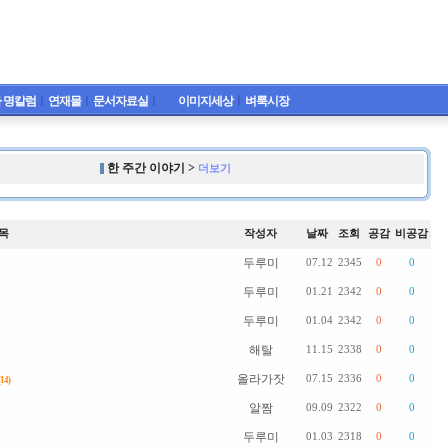
 명칼럼
ㅣ
연재물
ㅣ
문서자료실
ㅣ
이미지세상
ㅣ
벼룩시장
한 주간 이야기 >
더보기
목
작성자
날짜
조회
공감
비공감
두루미
07.12
2345
0
0
두루미
01.21
2342
0
0
두루미
01.04
2342
0
0
해탈
11.15
2338
0
0
올라가잣
07.15
2336
0
0
(14)
알짬
09.09
2322
0
0
두루미
01.03
2318
0
0