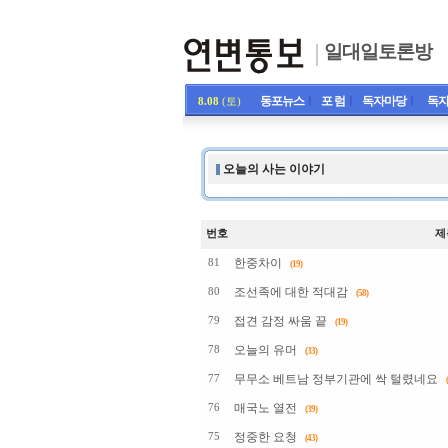
일대일토론방
동포뉴스
ㅣ
포 럼
ㅣ
독자마당
ㅣ
독자
8.08
(토)
오늘의 사는 이야기
번호
제
한중차이
81
(19)
조선족에 대한 적대감
80
(58)
접견 감정 싸움 끝
79
(19)
오늘의 유머
78
(33)
무무소 베트남 정부기관에 싹 털렸네요
77
매국노 열전
76
(39)
정중한 요청
75
(43)