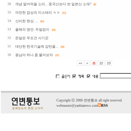
개념 말어먹을 소리... 중국산보다 싼 일본산 소재?
56
(6)
여전한 잡상의 미스테리 ㅎㅎ
55
(12)
신비한 현상.....
54
(62)
올해의 명언: 두말없이
53
(24)
온달은 무조건 사기꾼
52
대단한 한국기술에 감탄을...
51
(34)
용남아 하나 좀 물어보자
50
(31)
<<
<
21
22
23
C
o
pyright
ⓒ
2006 연변통보 all right reserved.
webmaster@yanbianews.com
RSS