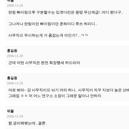
뒤똘
2008-12-29
란링 빠이링으루 구분할수는 있겟다만은 몽땅 무산계급!..어디 뛴다구..
그나저나 란링이던 빠이링이던 춘짜이디 쮸쓰 허리디...
사무직으 무시하는게 거 폼잡는게 아인가?....ㅋㅋ
홍길동
2008-12-29
근데 어떤 사무직은 완전 회장행세 하드라야
홍길동
2008-12-29
야르 봐라~ 걍 사무직이므 뉘기 머라 하니.. 사무직이 자꾸 지보다 높은 
그래짐 ㅎㅎ 머 어느 연구소 소장이 그래문 말이나 안하지
뒤똘
2008-12-29
함 궁리해봣는데...결론: