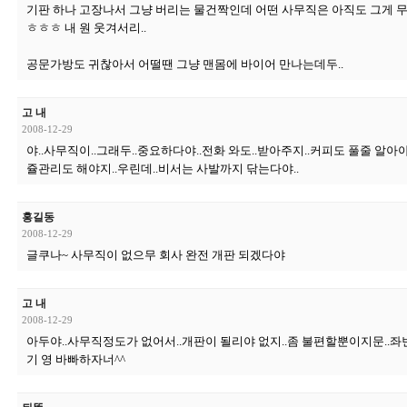
기판 하나 고장나서 그냥 버리는 물건짝인데 어떤 사무직은 아직도 그게 
ㅎㅎㅎ 내 원 웃겨서리..
공문가방도 귀찮아서 어떨땐 그냥 맨몸에 바이어 만나는데두..
고 내
2008-12-29
야..사무직이..그래두..중요하다야..전화 와도..받아주지..커피도 풀줄 알아
쥴관리도 해야지..우린데..비서는 사발까지 닦는다야..
홍길동
2008-12-29
글쿠나~ 사무직이 없으무 회사 완전 개판 되겠다야
고 내
2008-12-29
아두야..사무직정도가 없어서..개판이 될리야 없지..좀 불편할뿐이지문..좌
기 영 바빠하자너^^