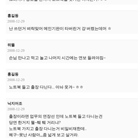
홍길동
2008-12-29
난 쓰던거 벼락맞어 메인기판이 타버린거 걍 버렸는데머 ㅎ
뒤똘
2008-12-29
손님 만나고 먹고 놀고 나머지 시간에는 연보 들려야짐~
홍길동
2008-12-29
노트북 들고 출장 다닌다... 아놔 웃겨~ ㅎㅎ
닉지어조
2008-12-29
출장이라면 업무의 연장선 인데 노트북 들고 다니는건
당연 한거지 뭘~퉤 퉤 거리냐?
노트북 가지고 출장 다니는거 비일비재한데..
헤구~못난 사람아,,,좀 넓게 보고 살거라.