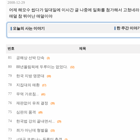
2008-12-29
어제 해모수 씹다가 일대일에 이사간 글 나중에 일화를 첨가해서 고쳤네라 ㅎ
애덜 참 뛰어난 애덜이야
한 주간 이야기
오늘의 사는 이야기
번호
제목
공해상 선박 단속
81
(3)
88년올림픽에 두루미는 없었다.
80
(32)
한국 지방 명문대
79
(10)
지집대의 애환
78
(17)
무역 가르침...
77
(41)
재판없이 유죄 결정
76
(39)
심판의 품격
75
(49)
한국법 강의 끝내면서...
74
(29)
죄가 아닌데 형벌을
73
(33)
<대구 코로나>- 두루미 총객
72
(2)