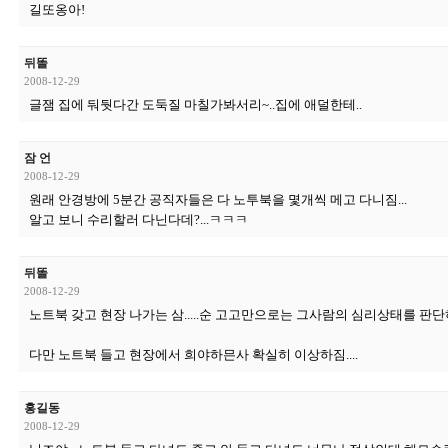
길또옹아!
뒤똘
2008-12-29
글잼 집에 둬둿다간 도둑질 마칠가봐서리~..집에 애덜한테..
잠 언
2008-12-29
원래 안경방에 5분간 공직자들은 다 노투북을 몇개씩 메고 다니짐...
알고 보니 수리할러 다닌다데?...ㅋㅋㅋ
뒤똘
2008-12-29
노트북 갖고 현장 나가는 삼.....순 고고만으로는 그사람의 심리상태를 판단
다만 노트북 들고 현장에서 희야하믄사 확실히 이상하짐....
홍길동
2008-12-29