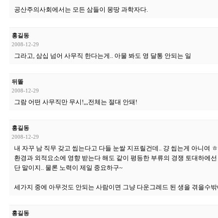
공산주의사회에서는 모든 삼들이 몽땅 과학자다.
홍길동
2008-12-29
그라고, 삼십 넘어 사무직 한다는게.. 아물 봐도 영 달통 안되는 일
뒤똘
2008-12-29
그람 어떤 사무직만 무시!,,,전체는 절대 안돼!
홍길동
2008-12-29
내 자꾸 남 직무 갖고 씹는다고 다들 눈쌀 지프릴건데.. 걍 씹는게 아니여
환경과 외적요소에 영향 받는다 해도 같이 평등한 부류의 경쟁 토대하에선
단 말이지.. 물론 노력이 제일 중요하구~
세가지 중에 아무것도 안되는 사람이면 그냥 다운그레드 된 생을 겪을수밖
홍길동