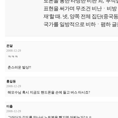
토론을 통한 타당한 비판 외, '부
표현을 써가며 무조건 비난ㆍ비방
재'할 때. 넷, 양쪽 전체 집단(중국
국가를 일방적으로 비하ㆍ폄하 글을
온달
2008-12-29
ㅋㅋㅋ
촌스러운 발상!!
홍길동
2008-12-29
해모수님 혹시 지금도 핸드폰을 손에 들고 버스 타시죠?
미츌
2008-12-29
그러다가 강도를 만나서 노트북을 뺏기면 어찌는가?ㅎㅎ