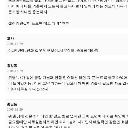
닉조야~ 노트북 들고 다녀도 좋고 안 들고 다녀도 너무나 정상인데 해모수
바이어나 다들 외출까지 노트북 들고 다니면서 일처리 하는 정도의 사무직이
문가방 하나면 충분하지..
샐러리맨같이 노트북 메고 다녀? ㅋㅋ
고 내
2008-12-29
야..전번에..전화 잘못 받구보이..사무직도..중요하더라야..
홍길동
2008-12-29
뒤똘/ 내가 첨에 공장 다닐때 현장 인스펙션 하면 그 큰 노트북 들고 다녔어
이 들어있거등.. 이젠 그냥 가까운데 있으니까 매번 외출시 필요한 자료 같
이야 사무실에 다 있으니..
홍길동
2008-12-29
뭐 출장에 전문 컴터작업 할 일도 별로 없지만 굳이 도면이나 자료 확인하려
필요할때만 사무실컴터로 하면 되지.. 놀러 나가면사 메일확인 같은건 호텔에서
없는데, 거치장 스럽게 들고 다녀? ㅋㅋ