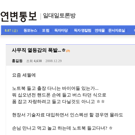
일대일토론방
동포뉴스
ㅣ
포 럼
ㅣ
독자마당
ㅣ
독자 명칼럼
ㅣ
연재물
ㅣ
문서자료실
ㅣ
8.07
(금)
사무직 열등감의 폭발...ㅎ
(29)
홍길동
조회
4,638
2008.12.29
요즘 세월에
노트북 들고 출장 다니는 바이어들 있는가...
뭐 십오년전 핸드폰 손에 들고 버스 타던 식으로
폼 잡고 자랑하려고 들고 다닐것도 아니고 ㅎㅎ
현장서 기술자료 대입하면서 인스펙션 할 경우면 몰라도
손님 만나고 먹고 놀고 하는데 노트북 들고다녀? ㅎ