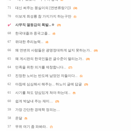
대신 써주는 몽실이의 [연변류랑기]1
71
(50)
이보게 최성룡 참 가지가지 하는구만
70
(1)
사무직 열등감의 폭발...ㅎ
(29)
한국대졸과 중국고졸...
68
(4)
위대한 추리능력...
67
(4)
왜 연변외 사람들은 광명정대하게 살지 못하는가..
66
(10)
왜 게시판의 한국인들은 글수준이 딸리는가..
65
(20)
민족을 위한 의거를 제창합니다...
64
(27)
진정한 노비는 반도에 남었던 자들이다...
63
(5)
아침에 심심해서 해주는... 하노이 글에 답글
62
(29)
사기를 쳐도 양심있게 쳐야 하는데...
61
(9)
쉽게 박살내 주는 재미....
60
(29)
가장 간단한 경제학 정의는....
59
온달
58
(9)
무위 여기 좀 와봐라..
57
(7)