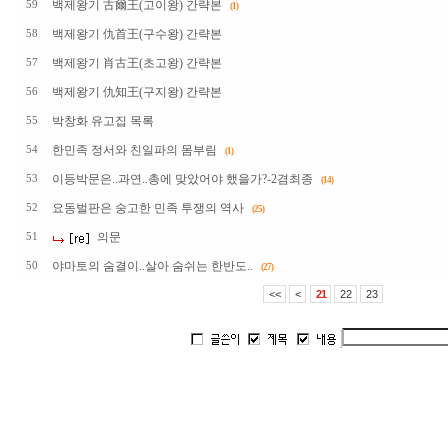
백제왕기 古爾王(고이왕) 간략본
59
(1)
백제왕기 仇首王(구수왕) 간략본
58
백제왕기 肖古王(초고왕) 간략본
57
백제왕기 仇知王(구지왕) 간략본
56
박창화 유고집 목록
55
한민족 정서와 친일파의 몸부림
54
(1)
이등박문은..과연..총에 맞았어야 했을가?-2겸최종
53
(14)
요동벌판은 숭고한 민족 투쟁의 역사
52
(25)
의문
51
야마토의 숨결이..살아 숨쉬는 한반도..
50
(27)
<<
<
21
22
23