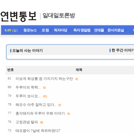
일대일토론방
동포뉴스
ㅣ
포 럼
ㅣ
독자마당
ㅣ
독자 명칼럼
ㅣ
연재물
ㅣ
문서자료실
ㅣ
8.09
(일)
한 주간 이야기
오늘의 사는 이야기
번호
제목
이보게 최성룡 참 가지가지 하는구만
81
(1)
두루미의 학력...
80
(5)
두루미 보시요...
79
(12)
해모수 아주 잘하고 있다..
78
(1)
총각돼지와 두루미 우화 이야기
77
(1)
고정관념 탈피
76
(6)
태조왕이 7살에 즉위하였다?
75