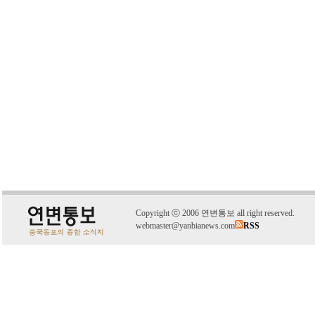
C
o
pyright
ⓒ
2006 연변통보 all right reserved.
webmaster@yanbianews.com
RSS