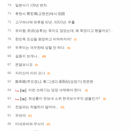
일본서기 120년 편차.
74
후한서 喬玄傳(교현전)에서 伯固
73
고구려사략 유류왕 42년. AD23년. 무휼
72
유리왕, 松后(송후)는 죽지도 않았는데, 왜 죽었다고 했을까요?...
71
한민족 조상을 원망하고 비하하지마!
70
(7)
두루미는 여우한테 당할 만 하다.
69
(6)
길동이 보게나...
68
(50)
온달보시요
67
(2)
지리산아 이리 오나
66
(1)
芻牟鏡(추모경)上 卷二(권2) 成長紀(성장기) 한문본.
65
이런 쓰레기는 당장 삭제해야 한다.
64
(2)
최성룡이 연보내 소위 한국보수우익 샘플인가?
63
(6)
친일파는 처벌하지 말아야...
62
(12)
우파야
61
(17)
미네르바와 무식이
60
(25)