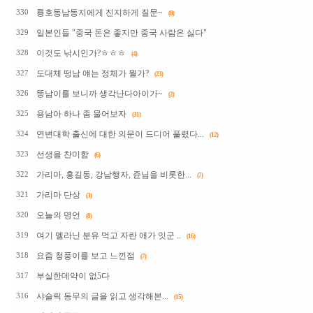
룡호동남동지에게 진지하게 질문~
330
(8)
일본인들 "중국 돈은 좋지만 중국 사람은 싫다"
329
이것도 낚시인가?ㅎㅎㅎ
328
(4)
도대체 떵남 얘는 정체가 뭘가?
327
(23)
똥남이를 보니까 생각난다아이가~
326
(2)
용남아 하나 좀 물어보자
325
(31)
연변대학 출신에 대한 의문이 드디어 풀렸다...
324
(12)
선생을 찬미함
323
(6)
가리마, 홍길동, 강남행자, 쥰님을 비롯한...
322
(7)
가리마 단상
321
(3)
오늘의 명언
320
(8)
여기 멜라닌 분유 먹고 자란 애가 잇군 ..
319
(16)
요즘 청풍이를 보고 느낀점
318
(7)
부실한데약이 없5다
317
샤슬릭 동무의 글을 읽고 생각해본...
316
(15)