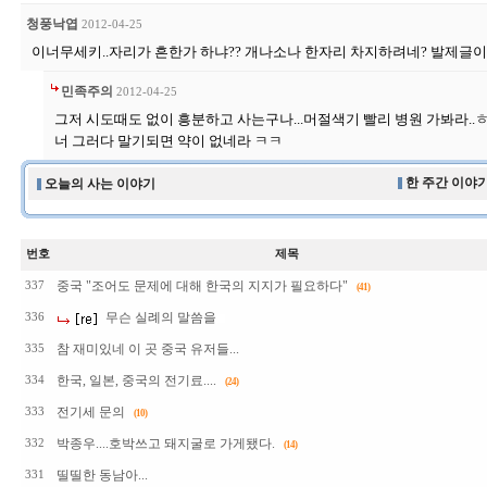
청풍낙엽
2012-04-25
이너무세키..자리가 흔한가 하냐?? 개나소나 한자리 차지하려네? 발제글이 
민족주의
2012-04-25
그저 시도때도 없이 흥분하고 사는구나...머절색기 빨리 병원 가봐라..
너 그러다 말기되면 약이 없네라 ㅋㅋ
한 주간 이야기
오늘의 사는 이야기
번호
제목
중국 "조어도 문제에 대해 한국의 지지가 필요하다"
337
(41)
무슨 실례의 말씀을
336
참 재미있네 이 곳 중국 유저들...
335
한국, 일본, 중국의 전기료....
334
(24)
전기세 문의
333
(10)
박종우....호박쓰고 돼지굴로 가게됐다.
332
(14)
띨띨한 동남아...
331