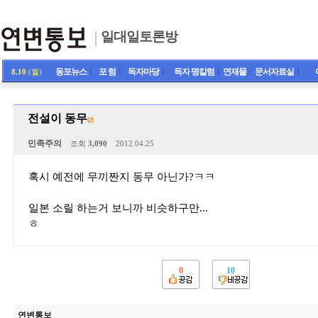
일대일토론방
동포뉴스
ㅣ
포 럼
ㅣ
독자마당
ㅣ
독자 명칼럼
ㅣ
연재물
ㅣ
문서자료실
ㅣ
8.10
(월)
전설이 동무
(2)
민족주의
조회
3,090
2012.04.25
혹시 예전에 무끼짠지 동무 아닌가?ㅋㅋ
일본 소릴 하는거 보니까 비슷하구만...
ㅎ
0
10
연변통보