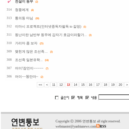
전설이 동무
(2)
청풍에게
314
(4)
통의동 마님
313
(10)
이마시 프로젝트(인터넷중독자필독 to 길덩)
312
(1)
동난이란 남반부 동무에 갑자기 호감이라할가...
311
(3)
가리마 좀 보자
310
(25)
맺힌게 많은 조선족....
309
(3)
조선족 일본유학...
308
(14)
어이!잠언이~~~~~
307
(7)
어이~~똥만아~
306
(2)
<<
<
11
12
13
14
15
16
17
18
19
20
>
C
o
pyright
ⓒ
2006 연변통보 all right reserved.
webmaster@yanbianews.com
RSS