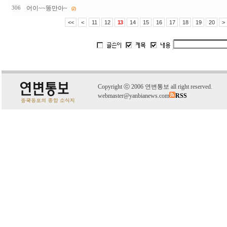
어이~~똥만아~
306
(2)
<<
<
11
12
13
14
15
16
17
18
19
20
>
C
o
pyright
ⓒ
2006 연변통보 all right reserved.
webmaster@yanbianews.com
RSS