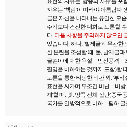
표현의 자유는 '방종의 자유'를 포
자유는 '책임'이 따라야 아름답다
글은 자신을 나타내는 유일한 모
주기보다 건전한 대화로 토론할 수
다.
다음 사항을 주의하지 않으면 
있습니다. 하나, '발제글과 무관한
한 분란을 조성할 때. 둘, 발제글과
글쓴이에 대한 욕설ㆍ인신공격ㆍ
필명을 비하하는 것까지 포함)할 때.
토론을 통한 타당한 비판 외, '부
표현을 써가며 무조건 비난ㆍ비방
재'할 때. 넷, 양쪽 전체 집단(중국
국가를 일방적으로 비하ㆍ폄하 글을