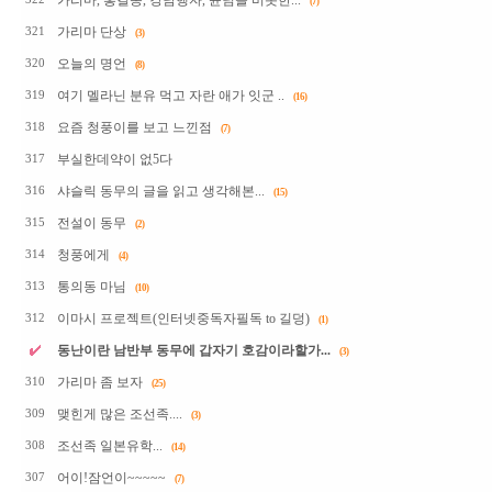
가리마, 홍길동, 강남행자, 쥰님을 비롯한...
(7)
가리마 단상
321
(3)
오늘의 명언
320
(8)
여기 멜라닌 분유 먹고 자란 애가 잇군 ..
319
(16)
요즘 청풍이를 보고 느낀점
318
(7)
부실한데약이 없5다
317
샤슬릭 동무의 글을 읽고 생각해본...
316
(15)
전설이 동무
315
(2)
청풍에게
314
(4)
통의동 마님
313
(10)
이마시 프로젝트(인터넷중독자필독 to 길덩)
312
(1)
동난이란 남반부 동무에 갑자기 호감이라할가...
(3)
가리마 좀 보자
310
(25)
맺힌게 많은 조선족....
309
(3)
조선족 일본유학...
308
(14)
어이!잠언이~~~~~
307
(7)