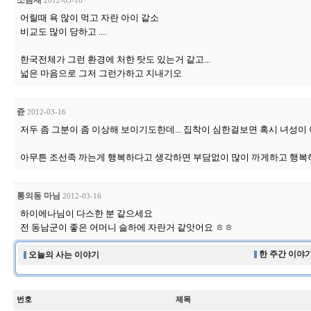
소곰재
2012-03-16
어릴때 욕 많이 먹고 자란 아이 같소
비교도 많이 당하고 ....
한국전체가 그런 환경에 처한 탓도 있는거 같고...
넓은 마음으로 그저 그런가하고 지내기오
쥰
2012-03-16
저두 좀 그분이 좀 이상해 보이기도한데... 집착이 심한걸보면 혹시 녀성이 아
아무튼 조선족 까는게 행복하다고 생각하면 부담없이 많이 까게하고 행복하시기
통의동 마님
2012-03-16
하이에나님이 다스한 분 같으세요
전 동남군이 좋은 어머니 슬하에 자란거 같앗어요 ㅎㅎ
한 주간 이야기
오늘의 사는 이야기
번호
제목