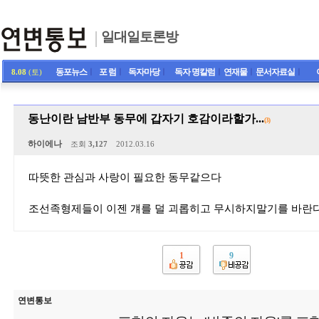
일대일토론방
동포뉴스
ㅣ
포 럼
ㅣ
독자마당
ㅣ
독자 명칼럼
ㅣ
연재물
ㅣ
문서자료실
ㅣ
8.08
(토)
동난이란 남반부 동무에 갑자기 호감이라할가...
(3)
하이에나
조회
3,127
2012.03.16
따뜻한 관심과 사랑이 필요한 동무같으다
조선족형제들이 이젠 걔를 덜 괴롭히고 무시하지말기를 바란다.
1
9
연변통보