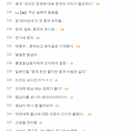
중국 "조어도 문제에 대해 한국의 지지가 필요하다"
337
(41)
무슨 실례의 말씀을
336
참 재미있네 이 곳 중국 유저들...
335
한국, 일본, 중국의 전기료....
334
(24)
전기세 문의
333
(10)
박종우....호박쓰고 돼지굴로 가게됐다.
332
(14)
띨띨한 동남아...
331
룡호동남동지에게 진지하게 질문~
330
(8)
일본인들 "중국 돈은 좋지만 중국 사람은 싫다"
329
이것도 낚시인가?ㅎㅎㅎ
328
(4)
도대체 떵남 얘는 정체가 뭘가?
327
(23)
똥남이를 보니까 생각난다아이가~
326
(2)
용남아 하나 좀 물어보자
325
(31)
연변대학 출신에 대한 의문이 드디어 풀렸다...
324
(12)
선생을 찬미함
323
(6)
322