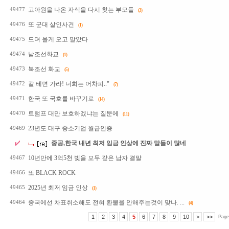
고아원을 나온 자식을 다시 찾는 부모들
49477
(3)
또 군대 살인사건
49476
(1)
드뎌 올게 오고 말았다
49475
남조선화교
49474
(1)
북조선 화교
49473
(5)
갈 테면 가라! 너희는 어차피.."
49472
(7)
한국 또 국호를 바꾸기로
49471
(14)
트럼프 대만 보호하겠냐는 질문에
49470
(11)
23년도 대구 중소기업 월급인증
49469
중공,한국 내년 최저 임금 인상에 진짜 말들이 많네
10년만에 3억5천 빚을 모두 갚은 남자 결말
49467
또 BLACK ROCK
49466
2025년 최저 임금 인상
49465
(1)
중국에선 차표취소해도 전혀 환불을 안해주는것이 맞나. ...
49464
(4)
1
2
3
4
5
6
7
8
9
10
>
>>
Page