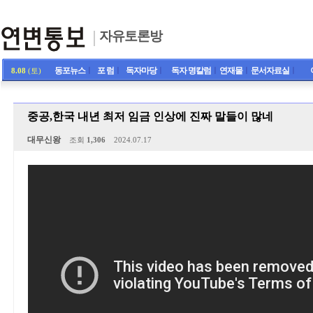
자유토론방
동포뉴스
ㅣ
포 럼
ㅣ
독자마당
ㅣ
독자 명칼럼
ㅣ
연재물
ㅣ
문서자료실
ㅣ
8.08
(토)
중공,한국 내년 최저 임금 인상에 진짜 말들이 많네
대무신왕
조회
1,306
2024.07.17