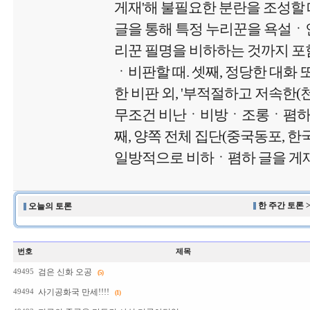
게재'해 불필요한 분란을 조성할 때
글을 통해 특정 누리꾼을 욕설
리꾼 필명을 비하하는 것까지 포함
ㆍ비판할 때. 셋째, 정당한 대화 
한 비판 외, '부적절하고 저속한
무조건 비난ㆍ비방ㆍ조롱ㆍ폄하 글
째, 양쪽 전체 집단(중국동포, 
일방적으로 비하ㆍ폄하 글을 게재
한 주간 토론 
오늘의 토론
번호
제목
검은 신화 오공
49495
(5)
사기공화국 만세!!!!
49494
(1)