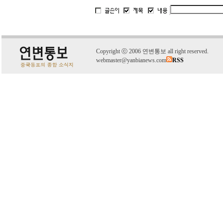
C
o
pyright
ⓒ
2006 연변통보 all right reserved.
webmaster@yanbianews.com
RSS