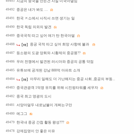
지금의 중국을 만든건 사실 미국아덜임
49493
중공은 내가 봐도 ....
49492
(2)
한국 ㅈ소에서 사직서 쓰면 생기는 일
49491
한국 독립 의외의 발견
49490
(5)
중국국적 따고 싶어 애가 탄 한국아덜
49489
(7)
중공 국적 따고 싶어 희망 사항에 불과
49488
(3)
등소평의 도광 양회와 시황제의 중공몽??
49487
(1)
우러 전쟁에서 발견된 러시아와 중공의 공통 약점
49486
유튜브에 공개된 강남 800억 아파트 소개
49485
아무리 일해도 더 가난해지는 중공 사회 ,중공의 부동...
49484
중국관광객 1억명 유치를 위해 시진핑타워를 세우자
49483
(2)
중국 최고 영광의 도시
49482
서양아덜두 내로남불이 개쩌는구만
49481
에그그
49480
(6)
한국내 중공 간첩 활동 왕성???
49479
(2)
강제집영이 안 좋은 이유
49478