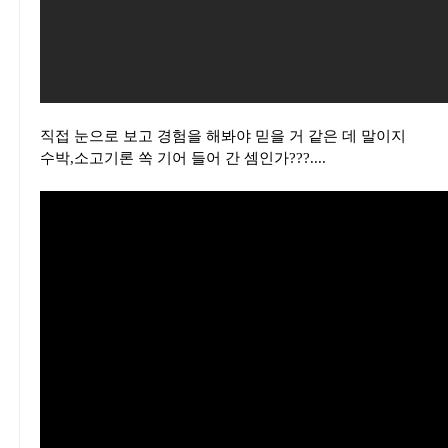
직접 눈으로 보고 경험을 해봐야 믿을 거 같은 데 말이지
수박,소고기론 쏙 기어 들어 간 셈인가???....