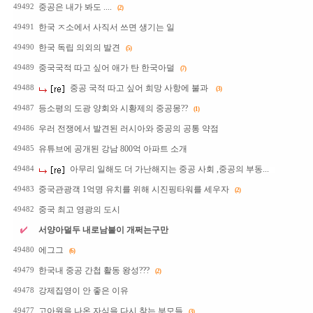
중공은 내가 봐도 ....
49492
(2)
한국 ㅈ소에서 사직서 쓰면 생기는 일
49491
한국 독립 의외의 발견
49490
(5)
중국국적 따고 싶어 애가 탄 한국아덜
49489
(7)
중공 국적 따고 싶어 희망 사항에 불과
49488
(3)
등소평의 도광 양회와 시황제의 중공몽??
49487
(1)
우러 전쟁에서 발견된 러시아와 중공의 공통 약점
49486
유튜브에 공개된 강남 800억 아파트 소개
49485
아무리 일해도 더 가난해지는 중공 사회 ,중공의 부동...
49484
중국관광객 1억명 유치를 위해 시진핑타워를 세우자
49483
(2)
중국 최고 영광의 도시
49482
서양아덜두 내로남불이 개쩌는구만
에그그
49480
(6)
한국내 중공 간첩 활동 왕성???
49479
(2)
강제집영이 안 좋은 이유
49478
고아원을 나온 자식을 다시 찾는 부모들
49477
(3)