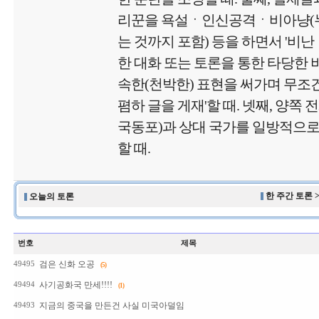
리꾼을 욕설ㆍ인신공격ㆍ비아냥(
는 것까지 포함) 등을 하면서 '비난
한 대화 또는 토론을 통한 타당한 비
속한(천박한) 표현을 써가며 무
폄하 글을 게재'할 때. 넷째, 양쪽 
국동포)과 상대 국가를 일방적으로
할 때.
한 주간 토론 
오늘의 토론
번호
제목
검은 신화 오공
49495
(5)
사기공화국 만세!!!!
49494
(1)
지금의 중국을 만든건 사실 미국아덜임
49493