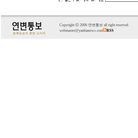
C
o
pyright
ⓒ
2006 연변통보 all right reserved.
webmaster@yanbianews.com
RSS