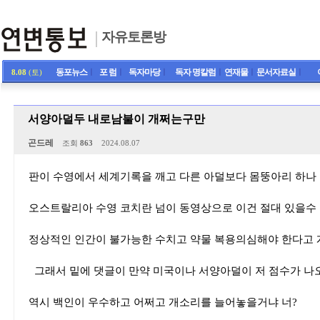
자유토론방
동포뉴스
ㅣ
포 럼
ㅣ
독자마당
ㅣ
독자 명칼럼
ㅣ
연재물
ㅣ
문서자료실
ㅣ
8.08
(토)
서양아덜두 내로남불이 개쩌는구만
곤드레
조회
863
2024.08.07
판이 수영에서 세계기록을 깨고 다른 아덜보다 몸뚱아리 하나
오스트랄리아 수영 코치란 넘이 동영상으로 이건 절대 있을수
정상적인 인간이 불가능한 수치고 약물 복용의심해야 한다고
그래서 밑에 댓글이 만약 미국이나 서양아덜이 저 점수가 나
역시 백인이 우수하고 어쩌고 개소리를 늘어놓을거냐 너?