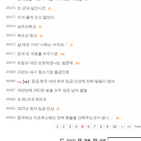
또 군대 살인사건
49476
(1)
드뎌 올게 오고 말았다
49475
남조선화교
49474
(1)
북조선 화교
49473
(5)
갈 테면 가라! 너희는 어차피.."
49472
(7)
한국 또 국호를 바꾸기로
49471
(14)
트럼프 대만 보호하겠냐는 질문에
49470
(11)
23년도 대구 중소기업 월급인증
49469
중공,한국 내년 최저 임금 인상에 진짜 말들이 많네
49468
10년만에 3억5천 빚을 모두 갚은 남자 결말
49467
또 BLACK ROCK
49466
2025년 최저 임금 인상
49465
(1)
중국에선 차표취소해도 전혀 환불을 안해주는것이 맞나. ...
49464
(4)
1
2
3
4
5
6
7
8
9
10
>
>>
Page