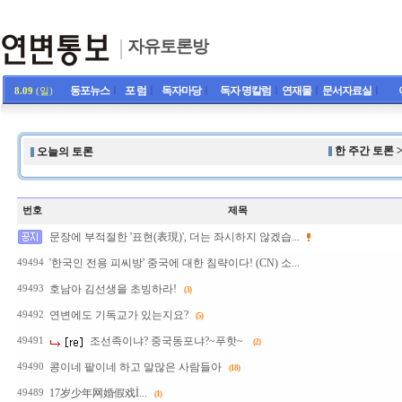
자유토론방
동포뉴스
ㅣ
포 럼
ㅣ
독자마당
ㅣ
독자 명칼럼
ㅣ
연재물
ㅣ
문서자료실
ㅣ
8.09
(일)
한 주간 토론 
오늘의 토론
번호
제목
문장에 부적절한 '표현(表現)', 더는 좌시하지 않겠습...
'한국인 전용 피씨방' 중국에 대한 침략이다! (CN) 소...
49494
호남아 김선생을 초빙하라!
49493
(3)
연변에도 기독교가 있는지요?
49492
(5)
조선족이냐? 중국동포냐?~푸핫~
49491
(2)
콩이네 팥이네 하고 말많은 사람들아
49490
(18)
17岁少年网婚假戏İ...
49489
(1)