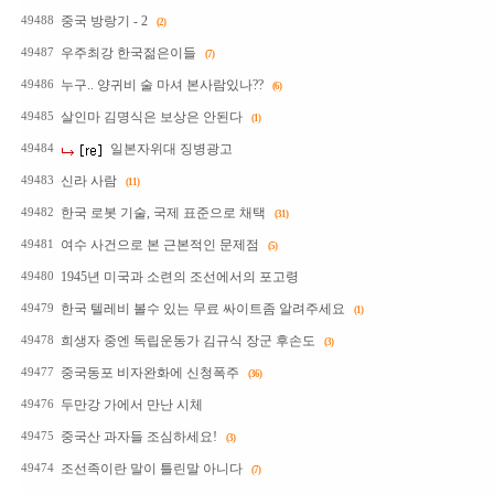
중국 방랑기 - 2
49488
(2)
우주최강 한국젊은이들
49487
(7)
누구.. 양귀비 술 마셔 본사람있나??
49486
(6)
살인마 김명식은 보상은 안된다
49485
(1)
일본자위대 징병광고
49484
신라 사람
49483
(11)
한국 로봇 기술, 국제 표준으로 채택
49482
(31)
여수 사건으로 본 근본적인 문제점
49481
(5)
1945년 미국과 소련의 조선에서의 포고령
49480
한국 텔레비 볼수 있는 무료 싸이트좀 알려주세요
49479
(1)
희생자 중엔 독립운동가 김규식 장군 후손도
49478
(3)
중국동포 비자완화에 신청폭주
49477
(36)
두만강 가에서 만난 시체
49476
중국산 과자들 조심하세요!
49475
(3)
조선족이란 말이 틀린말 아니다
49474
(7)