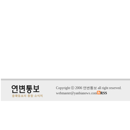
C
o
pyright
ⓒ
2006 연변통보 all right reserved.
webmaster@yanbianews.com
RSS