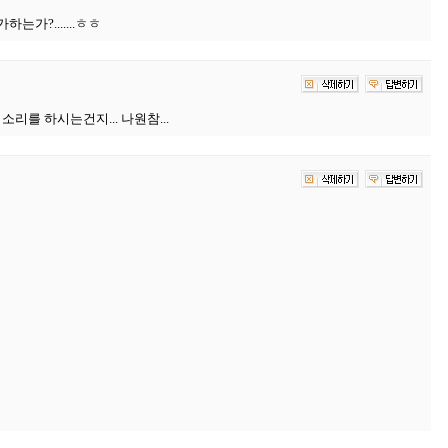
가?.......ㅎㅎ
리를 하시는건지... 나원참...