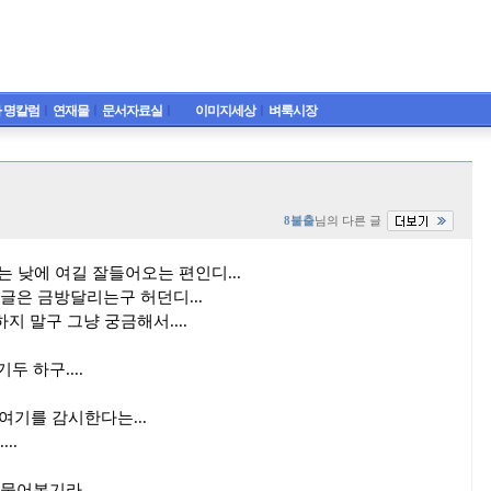
 명칼럼
ㅣ
연재물
ㅣ
문서자료실
ㅣ
이미지세상
ㅣ
벼룩시장
8불출
님의 다른 글
는 낮에 여길 잘들어오는 편인디...
글은 금방달리는구 허던디...
지 말구 그냥 궁금해서....
 하구....
 여기를 감시한다는...
..
물어본기라...