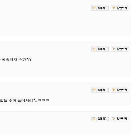
 폭죽터차 주까???
을 주어 들어서리?...ㅋㅋㅋ