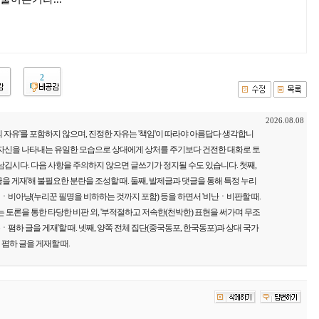
2
2026.08.08
 자유'를 포함하지 않으며, 진정한 자유는 '책임'이 따라야 아름답다 생각합니
 자신을 나타내는 유일한 모습으로 상대에게 상처를 주기보다 건전한 대화로 토
남깁시다. 다음 사항을 주의하지 않으면 글쓰기가 정지될 수도 있습니다. 첫째,
을 게재'해 불필요한 분란을 조성할 때. 둘째, 발제글과 댓글을 통해 특정 누리
비아냥(누리꾼 필명을 비하하는 것까지 포함) 등을 하면서 '비난ㆍ비판할 때.
는 토론을 통한 타당한 비판 외, '부적절하고 저속한(천박한) 표현을 써가며 무조
하 글을 게재'할 때. 넷째, 양쪽 전체 집단(중국동포, 한국동포)과 상대 국가
폄하 글을 게재할 때.