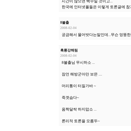
시간이 많으면 백수일 것이고...
한국에 인터넷폴들은 이렇게 토론글에 참가하는
8불출
2008-02-04
궁금해서 물어밧다는말인데...무슨 엉뚱한 소
흑룡강해림
2008-02-04
8불출님 무시하소 ...
잠언 해방군아만 보믄 ....
머리통이 터질가바 ~
죽겟슴다~
옴짝달싹 하지맙소 ...
론리적 토론을 모름두~