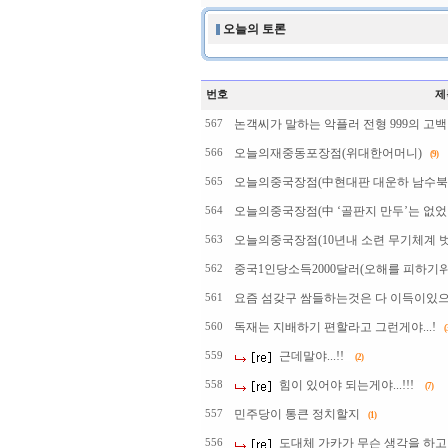
오늘의 토론
번호
제
논객씨가 말하는 악플러 전형 999의 고백
567
오늘의재중동포장점(위대한어머니)
566
(9)
오늘의중국장점(中현대판 대운하 남수북조 2
565
오늘의중국장점(中 ‘골판지 만두’는 없었다
564
오늘의중국장점(10년내 소련 무기체계 
563
중국1인당소득2000달러(오해를 피하기
562
요즘 섬갖구 쌈들하는것은 다 이득이있으니 그
561
독재는 지배하기 편할라고 그런게야...!
560
(
근데말야...!!
559
(2)
힘이 있어야 되는게야...!!!
558
(7)
민주당이 통큰 정치할지
557
(1)
도대체 가카가 무슨 생각을 하고
556