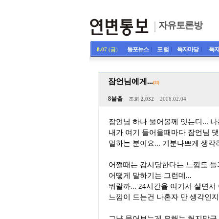
자유토론방
동포뉴스
ㅣ
포 럼
ㅣ
독자마당
ㅣ
독자
8.07
(금)
잠언님에게...
(11)
8불출
조회
2,032
2008.02.04
잠언님 하나 물어볼께 잇는디... 나
내가 여기 들어올때마다 잠언님 댓
멀하는 분이요... 기분나쁘게 생각하
어쩔때는 감시당한다는 느낌도 들기두
어떻게 말하기는 그런데...
뭐랄까... 24시간을 여기서 살면서
느낌이 드는건 나혼자 만 생각인지..
그냥 물어보는게 오해는 허지말구 