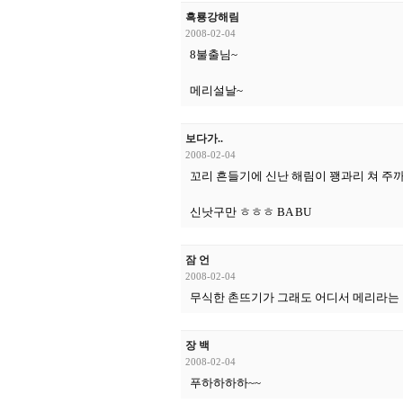
흑룡강해림
2008-02-04
8불출님~
메리설날~
보다가..
2008-02-04
꼬리 흔들기에 신난 해림이 꽹과리 쳐 주까
신낫구만 ㅎㅎㅎ BA BU
잠 언
2008-02-04
무식한 촌뜨기가 그래도 어디서 메리라는 말
장 백
2008-02-04
푸하하하하~~