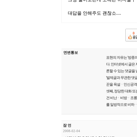
대답을 안해주도 괜찮소....
0
연변통보
표현의 자유는 '방종의
다. 인터넷에서 글은
론할 수 있는 댓글을 
'발제글과 무관한 댓글
꾼을 욕설ㆍ인신공격ㆍ
셋째, 정당한 대화 또
건 비난ㆍ비방ㆍ조롱ㆍ폄
를 일방적으로 비하ㆍ
잠 언
2008-02-04