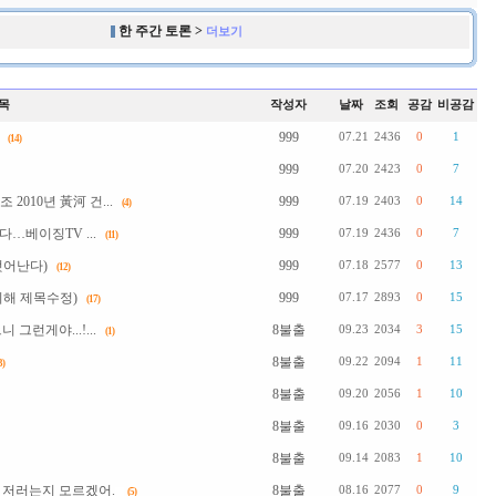
한 주간 토론 >
더보기
목
작성자
날짜
조회
공감
비공감
999
07.21
2436
0
1
(14)
999
07.20
2423
0
7
010년 黃河 건...
999
07.19
2403
0
14
(4)
…베이징TV ...
999
07.19
2436
0
7
(11)
벗어난다)
999
07.18
2577
0
13
(12)
위해 제목수정)
999
07.17
2893
0
15
(17)
런게야...!...
8불출
09.23
2034
3
15
(1)
8불출
09.22
2094
1
11
3)
8불출
09.20
2056
1
10
8불출
09.16
2030
0
3
8불출
09.14
2083
1
10
 저러는지 모르겠어.
8불출
08.16
2077
0
9
(5)