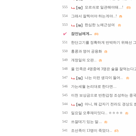
모르쇠로 일관해야돼....!
555
(15)
그래서 잘찍어야 하는게야...!
554
(9)
한심한 노예근성여
553
(1)
잠언님에게...
(11)
한단고기를 정확하게 반박하기 위해선 그 책
551
홍콩과 영어 공용화
550
(3)
개정일의 오판...
549
(3)
울 민족은 4명중에 3명은 술을 잘먹는다고 
548
나는 이런 생각이 들어...
547
(1)
가는세월 논리대로 한다면....
546
이천 보상금으로 반한감정 조성하는 중국언
545
아니, 왜 갑자기 전라도 경상도 
544
일요일 오후재미잇다... ㅎㅎㅎㅎ
543
(1)
쓰잘데기 있는 말....
542
(1)
조선족이 13명이 죽었다...
541
(17)