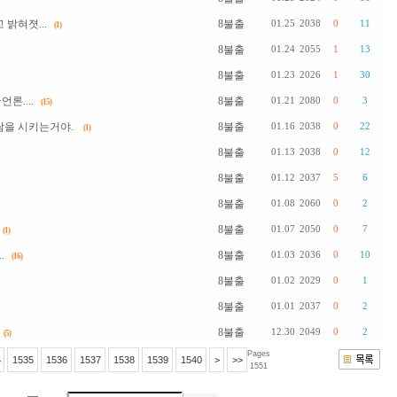
밝혀졋...
8불출
01.25
2038
0
11
(1)
8불출
01.24
2055
1
13
8불출
01.23
2026
1
30
론....
8불출
01.21
2080
0
3
(15)
쌈을 시키는거야.
8불출
01.16
2038
0
22
(1)
8불출
01.13
2038
0
12
8불출
01.12
2037
5
6
8불출
01.08
2060
0
2
8불출
01.07
2050
0
7
(1)
.
8불출
01.03
2036
0
10
(16)
8불출
01.02
2029
0
1
8불출
01.01
2037
0
2
8불출
12.30
2049
0
2
(5)
Pages
1535
1536
1537
1538
1539
1540
>
>>
1551