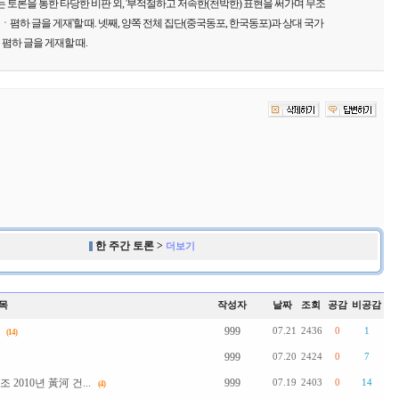
는 토론을 통한 타당한 비판 외, '부적절하고 저속한(천박한) 표현을 써가며 무조
하 글을 게재'할 때. 넷째, 양쪽 전체 집단(중국동포, 한국동포)과 상대 국가
폄하 글을 게재할 때.
한 주간 토론 >
더보기
목
작성자
날짜
조회
공감
비공감
999
07.21
2436
0
1
(14)
999
07.20
2424
0
7
010년 黃河 건...
999
07.19
2403
0
14
(4)