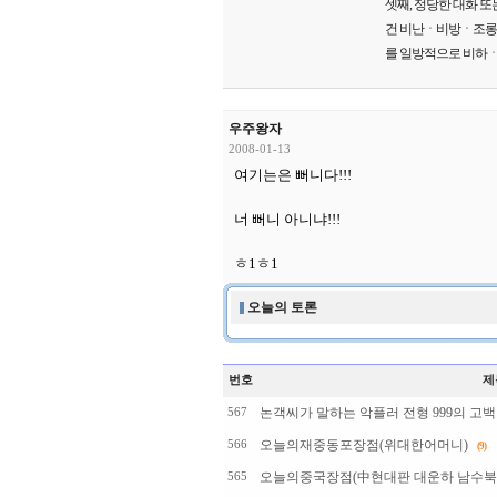
셋째, 정당한 대화 또
건 비난ㆍ비방ㆍ조롱ㆍ폄
를 일방적으로 비하ㆍ
우주왕자
2008-01-13
여기는은 뻐니다!!!
너 뻐니 아니냐!!!
ㅎ1ㅎ1
오늘의 토론
번호
제
논객씨가 말하는 악플러 전형 999의 고백
567
오늘의재중동포장점(위대한어머니)
566
(9)
오늘의중국장점(中현대판 대운하 남수북조 2
565