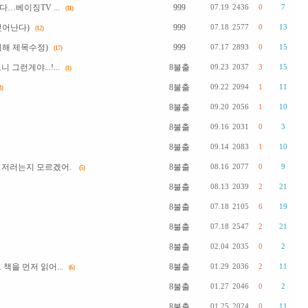
…베이징TV ...
999
07.19
2436
0
7
(11)
벗어난다)
999
07.18
2577
0
13
(12)
위해 제목수정)
999
07.17
2893
0
15
(17)
런게야...!...
8불출
09.23
2037
3
15
(1)
8불출
09.22
2094
1
11
3)
8불출
09.20
2056
1
10
8불출
09.16
2031
0
3
8불출
09.14
2083
1
10
 저러는지 모르겠어.
8불출
08.16
2077
0
9
(5)
8불출
08.13
2039
2
21
8불출
07.18
2105
6
19
8불출
07.18
2547
2
21
8불출
02.04
2035
0
2
을 먼저 읽어...
8불출
01.29
2036
2
11
(6)
8불출
01.27
2046
0
2
8불출
01.25
2024
0
11