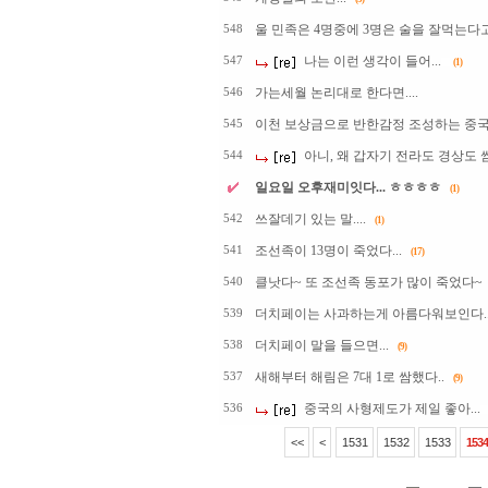
울 민족은 4명중에 3명은 술을 잘먹는다고 
548
나는 이런 생각이 들어...
547
(1)
가는세월 논리대로 한다면....
546
이천 보상금으로 반한감정 조성하는 중국언
545
아니, 왜 갑자기 전라도 경상도 
544
일요일 오후재미잇다... ㅎㅎㅎㅎ
(1)
쓰잘데기 있는 말....
542
(1)
조선족이 13명이 죽었다...
541
(17)
클낫다~ 또 조선족 동포가 많이 죽었다~
540
더치페이는 사과하는게 아름다워보인다..
539
더치페이 말을 들으면...
538
(9)
새해부터 해림은 7대 1로 쌈했다..
537
(9)
중국의 사형제도가 제일 좋아...
536
<<
<
1531
1532
1533
1534