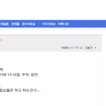
 명칼럼
ㅣ
연재물
ㅣ
문서자료실
ㅣ
이미지세상
ㅣ
벼룩시장
ㅎ
(1)
8불출
님의 다른 글
아제
페 VS 낙엽, 무적, 잠언
.
점심들은 먹고 하는건가....