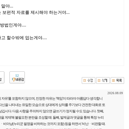
말야...
 보편적 자료를 제시해야 하는거야...
법인게야....
고 할수밖에 업는게야....
12
2026.08.09
 자유'를 포함하지 않으며, 진정한 자유는 '책임'이 따라야 아름답다 생각합니
 자신을 나타내는 유일한 모습으로 상대에게 상처를 주기보다 건전한 대화로 토
남깁시다. 다음 사항을 주의하지 않으면 글쓰기가 정지될 수도 있습니다. 첫째,
을 게재'해 불필요한 분란을 조성할 때. 둘째, 발제글과 댓글을 통해 특정 누리
비아냥(누리꾼 필명을 비하하는 것까지 포함) 등을 하면서 '비난ㆍ비판할 때.