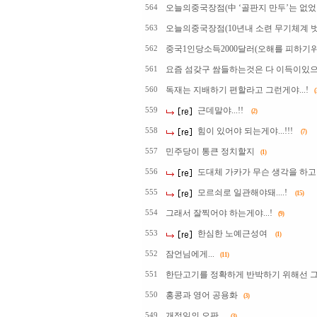
오늘의중국장점(中 ‘골판지 만두’는 없었다
564
오늘의중국장점(10년내 소련 무기체계 
563
중국1인당소득2000달러(오해를 피하기
562
요즘 섬갖구 쌈들하는것은 다 이득이있으니 그
561
독재는 지배하기 편할라고 그런게야...!
560
(
근데말야...!!
559
(2)
힘이 있어야 되는게야...!!!
558
(7)
민주당이 통큰 정치할지
557
(1)
도대체 가카가 무슨 생각을 하고
556
모르쇠로 일관해야돼....!
555
(15)
그래서 잘찍어야 하는게야...!
554
(9)
한심한 노예근성여
553
(1)
잠언님에게...
552
(11)
한단고기를 정확하게 반박하기 위해선 그 책
551
홍콩과 영어 공용화
550
(3)
개정일의 오판...
549
(3)