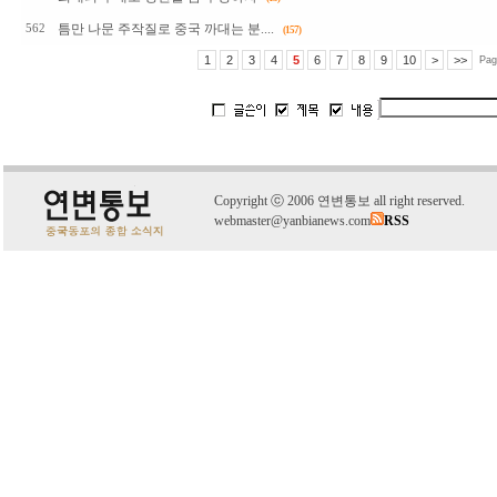
틈만 나문 주작질로 중국 까대는 분....
562
(157)
1
2
3
4
5
6
7
8
9
10
>
>>
Pag
C
o
pyright
ⓒ
2006 연변통보 all right reserved.
webmaster@yanbianews.com
RSS