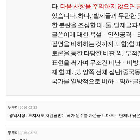
다.
다음 사항을 주의하지 않으면 
있습니다. 하나, '발제글과 무관한
한 분란을 조성할 때. 둘, 발제글과
글쓴이에 대한 욕설ㆍ인신공격ㆍ
필명을 비하하는 것까지 포함)할 때.
토론을 통한 타당한 비판 외, '부
표현을 써가며 무조건 비난ㆍ비방
재'할 때. 넷, 양쪽 전체 집단(중국
국가를 일방적으로 비하ㆍ폄하 글을
두루미
2016-03-25
광역시장 . 도지사도 차관급인데 국가 원수를 차관급 보다도 두단계나 낯은 실
두루미
2016-03-25