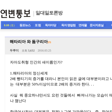
일대일토론방
동포뉴스
ㅣ
포 럼
ㅣ
독자마당
ㅣ
독자 명칼럼
ㅣ
연재물
ㅣ
문서자료실
ㅣ
8.08
(토)
해타리아 와 돔구리아
(23)
두루미
조회
3,632
2016.03.25
자아도취형 인간의 새이름인가?
1.해타리아의 정신세계
2배 뻥티기의 증거를 대라니 본인이 읽은 글에 대부분이라고 나
는 대부분은 50%이상이므로 2배의 증거라 한다. . .
사실 뭐 중요하냐만서도 요런 것들에서 빠져나가는 모습이 재미
나 잼난다
한국어사전상 대부분은 전체나 그에 가까움이다. . 즉 적어도