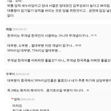
1급. . 오타. .
박통 당적 새누리당이고 당내 서열은 당대표인 김무성보다 높다고 봐야짐. 
대통령이 임기말기 당적을 버리는 것은 당을 위한것이고. . 공천에 입김 
없다.
해탈
2016-03-25
한국어는 무개념 한국인이 사용하는 거니까 무개념이구나...ㅋㅋ
대부분, 소부분，절대부분 이런 개념이 없구나... ㅉㅉ
50%이상 대부분, 75%이상 절대부분....
무개념 한국어를 어찌하면 좋을꼬?! 아니,, 무개념 한국족을 어쩌면 좋을꼬
두루미
2016-03-25
대부분이 중국에서 50%이상인줄은 몰겠으나 내가 추론 하기에 상당부분
즉 2배는 화자의 해석이지. . 증거로쓰일 부분이 아니다. . ㅎ
장작
2016-03-25
마자요
참고로 서울시장은 장관급