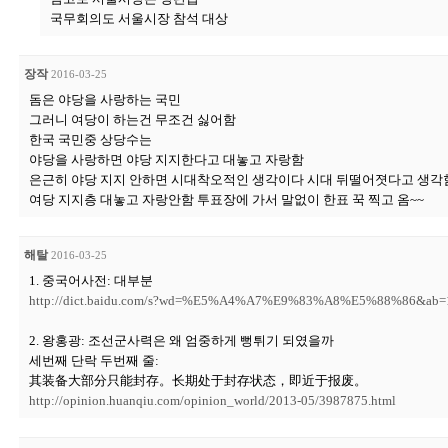
국무회의도 서울시장 참석 대상
장작
2016-03-25
돔은 야당을 사랑하는 국민
그러니 여당이 하는건 무조건 싫어함
한국 국민중 상당수는
야당을 사랑하면 야당 지지한다고 대놓고 자랑함
은근히 야당 지지 안하면 시대착오적인 생각이다 시대 뒤떨어졋다고 생각
여당 지지층 대놓고 자랑안함 투표장에 가서 말없이 한표 꾹 찍고 옴~~
해탈
2016-03-25
1. 중국어사전: 대부분
http://dict.baidu.com/s?wd=%E5%A4%A7%E9%83%A8%E5%88%86&ab=
2. 왕홍광: 조선군사력은 왜 엄중하게 뻥튀기 되였을까
세번째 단락 두번째 줄:
其装备大部分只能封存。长期处于封存状态，即近于报废。
http://opinion.huanqiu.com/opinion_world/2013-05/3987875.html