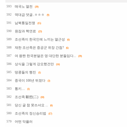
매국노 열전
593
(39)
역대급 댓글..ㅎㅎㅎ
592
(9)
남북통일전쟁
591
(15)
원잠과 핵연료
590
(23)
조선족이 한국인에 느끼는 열근성
589
(6)
재한 조선족은 중공군 위장 간첩?
588
(6)
여 왕짠 한국분덜은 영 대단한 분들임다...
587
(39)
상식을 그렇게 강요했건만
586
(14)
땅콩들의 행진
585
(1)
중국이 100년 뒤졌다
584
(3)
통키....
583
(1)
조선족 斷想(二)
582
(10)
당신 글 참 못쓰셔요 ...
581
(6)
조선족의 정신승리법
580
(17)
어떤 악플러
579