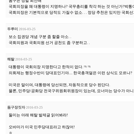
돔구는 정말 희안해
국회의장을 왜 대통령이 지명하나? 국무총리를 착각 하는 것 아닌가?박통
국회의장은 기본적으로 당적도 가질수 없소. . . 정당 추천은 있지만 국회선
두루미
2016-03-25
보소 집권당 개념 구분 좀 할줄 아소. .
국회의원과 국회의원 선거 공천도 좀 구분하고. .
해탈
2016-03-25
대통령이 국회의장 지명한다고 한적이 없다.ㅋㅋ
의회제는 행정수반이 당대표인기야.... 한국총객덜은 이런 상식도 모르나?
미국은 말이여, 대통령에 당선되면, 자동적으로 당수 된단다.
물론, 민주당/공화당 전국구위원회위원장이 있는데, 요너마는 당수가 아니
돔구장짓자
2016-03-25
둘미는 아래 해탈 발제글 읽어봐라!
오바마가 미국 민주당대표라고 하잖어!
ㅎ