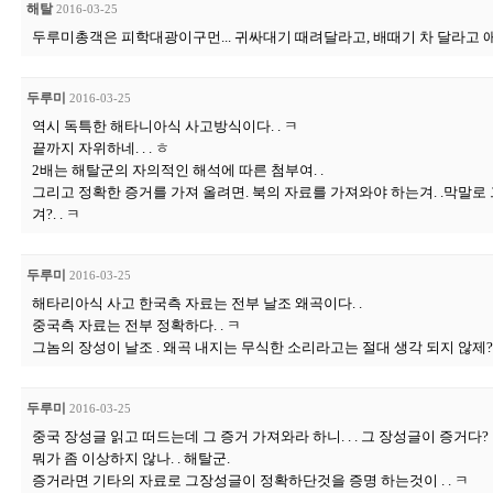
해탈
2016-03-25
두루미총객은 피학대광이구먼... 귀싸대기 때려달라고, 배때기 차 달라고 
두루미
2016-03-25
역시 독특한 해타니아식 사고방식이다. . ㅋ
끝까지 자위하네. . . ㅎ
2배는 해탈군의 자의적인 해석에 따른 첨부여. .
그리고 정확한 증거를 가져 올려면. 북의 자료를 가져와야 하는겨. .막말로
겨?. . ㅋ
두루미
2016-03-25
해타리아식 사고 한국측 자료는 전부 날조 왜곡이다. .
중국측 자료는 전부 정확하다. . ㅋ
그놈의 장성이 날조 . 왜곡 내지는 무식한 소리라고는 절대 생각 되지 않제?
두루미
2016-03-25
중국 장성글 읽고 떠드는데 그 증거 가져와라 하니. . . 그 장성글이 증거다?
뭐가 좀 이상하지 않나. . 해탈군.
증거라면 기타의 자료로 그장성글이 정확하단것을 증명 하는것이 . . ㅋ