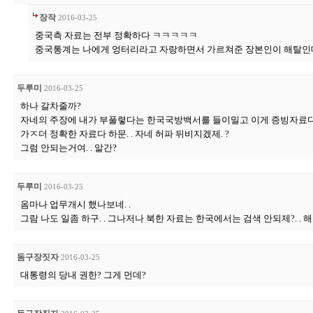
장작
2016-03-25
중국측 자료는 전부 정확하다 ㅋㅋㅋㅋㅋ
중국통계는 나에게 엉터리라고 자랑하면서 가르쳐준 장본인이 해탈인
두루미
2016-03-25
하나 갈차줄까?
자네의 주장에 내가 부풀렿다는 한국국방백서를 들이밀고 이게 증빙자료다.
가ㅈ더 정확한 자료다 하문. . 자네 허파 뒤비지겠제. ?
그럼 안되는거여. . 알간?
두루미
2016-03-25
옴마나 업무개시 했나보네. .
그람 나도 일좀 하구. . 그나저나 북한 자료는 한국에서는 검색 안되제?. . 
돔구장짓자
2016-03-25
대통령의 당내 권한? 그게 먼데?