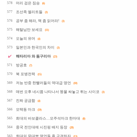
머리 검은 짐승
578
(6)
조선족 엘리트들
577
(3)
공부 좀 해라, 책 좀 읽어라!
576
(3)
해탈님만 보세요
575
(11)
오늘의 유머
574
(4)
일본인과 한국인의 차이
573
(3)
해타리아 와 돔구리아
(23)
방공호
571
(7)
북 포병전력
570
(15)
저능 반중 한빨러들의 역대급 명언
569
(10)
매번 오후 네시쯤 나타나서 똥물 싸놓고 튀는 사이코
568
(3)
진짜 궁금함
567
(4)
모택동 마크
566
(59)
희대의 바보클라스....모주석마크 한마대
565
(8)
중국 전인대에 시진핑 배지 등장
564
(28)
희대의 무대뽀 명언들 좀 구경하자
563
(13)