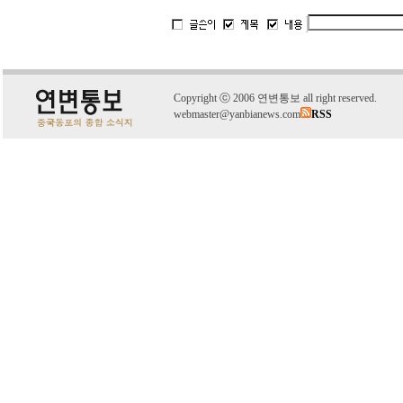
C
o
pyright
ⓒ
2006 연변통보 all right reserved.
webmaster@yanbianews.com
RSS