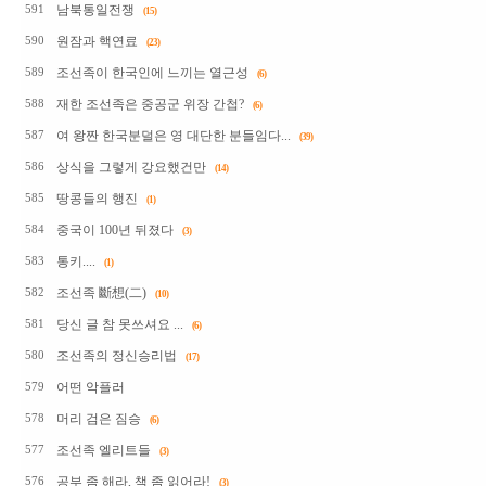
남북통일전쟁
591
(15)
원잠과 핵연료
590
(23)
조선족이 한국인에 느끼는 열근성
589
(6)
재한 조선족은 중공군 위장 간첩?
588
(6)
여 왕짠 한국분덜은 영 대단한 분들임다...
587
(39)
상식을 그렇게 강요했건만
586
(14)
땅콩들의 행진
585
(1)
중국이 100년 뒤졌다
584
(3)
통키....
583
(1)
조선족 斷想(二)
582
(10)
당신 글 참 못쓰셔요 ...
581
(6)
조선족의 정신승리법
580
(17)
어떤 악플러
579
머리 검은 짐승
578
(6)
조선족 엘리트들
577
(3)
공부 좀 해라, 책 좀 읽어라!
576
(3)