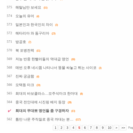
해탈님만 보세요
575
(11)
오늘의 유머
574
(4)
일본인과 한국인의 차이
573
(3)
해타리아 와 돔구리아
572
(23)
방공호
571
(7)
북 포병전력
570
(15)
저능 반중 한빨러들의 역대급 명언
569
(10)
매번 오후 네시쯤 나타나서 똥물 싸놓고 튀는 사이코
568
(3)
진짜 궁금함
567
(4)
모택동 마크
566
(59)
희대의 바보클라스....모주석마크 한마대
565
(8)
중국 전인대에 시진핑 배지 등장
564
(28)
희대의 무대뽀 명언들 좀 구경하자
(13)
틈만 나문 주작질로 중국 까대는 분....
562
(157)
1
2
3
4
5
6
7
8
9
10
>
>>
Pag