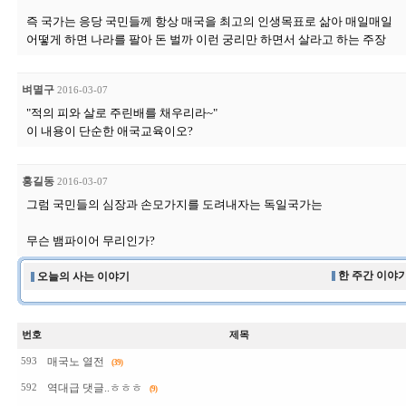
즉 국가는 응당 국민들께 항상 매국을 최고의 인생목표로 삶아 매일매일
어떻게 하면 나라를 팔아 돈 벌까 이런 궁리만 하면서 살라고 하는 주장
벼멸구
2016-03-07
"적의 피와 살로 주린배를 채우리라~"
이 내용이 단순한 애국교육이오?
홍길동
2016-03-07
그럼 국민들의 심장과 손모가지를 도려내자는 독일국가는
무슨 뱀파이어 무리인가?
한 주간 이야기
오늘의 사는 이야기
번호
제목
매국노 열전
593
(39)
역대급 댓글..ㅎㅎㅎ
592
(9)