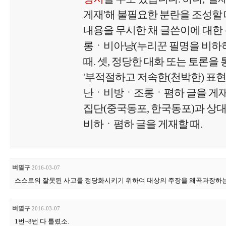
게재'해 불필요한 분란을 조성할 때
내용을 무시한 채 글쓴이에 대
롱ㆍ비아냥(누리꾼 필명을 비하하
때. 셋, 정당한 대화 또는 토론을 
'부적절하고 저속한(천박한) 표현
난ㆍ비방ㆍ조롱ㆍ폄하 글을 게재'할
집단(중국동포, 한국동포)과 상
비하ㆍ폄하 글을 게재할 때.
벼멸구
2016-03-07
스스로의 잘못된 사고를 정당화시키기 위하여 대상의 주장을 왜곡과장하는
벼멸구
2016-03-07
1번~8번 다 틀렸소.