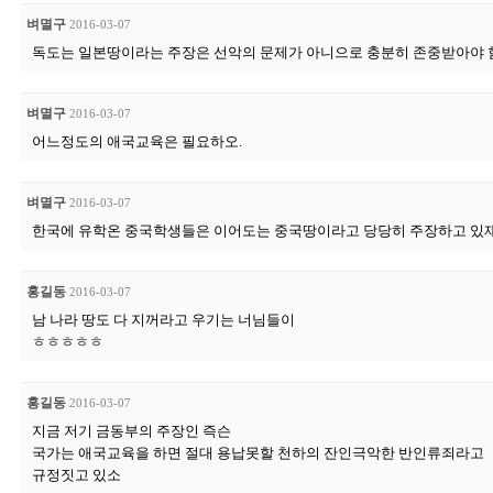
벼멸구
2016-03-07
독도는 일본땅이라는 주장은 선악의 문제가 아니으로 충분히 존중받아야 함
벼멸구
2016-03-07
어느정도의 애국교육은 필요하오.
벼멸구
2016-03-07
한국에 유학온 중국학생들은 이어도는 중국땅이라고 당당히 주장하고 있
홍길동
2016-03-07
남 나라 땅도 다 지꺼라고 우기는 너님들이
ㅎㅎㅎㅎㅎ
홍길동
2016-03-07
지금 저기 금동부의 주장인 즉슨
국가는 애국교육을 하면 절대 용납못할 천하의 잔인극악한 반인류죄라고
규정짓고 있소