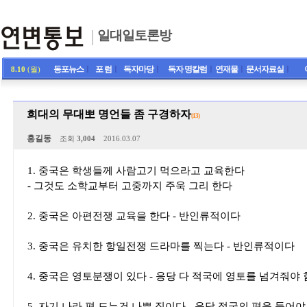
일대일토론방
동포뉴스
ㅣ
포 럼
ㅣ
독자마당
ㅣ
독자 명칼럼
ㅣ
연재물
ㅣ
문서자료실
ㅣ
8.10
(월)
희대의 무대뽀 명언들 좀 구경하자
(13)
홍길동
조회
3,004
2016.03.07
1. 중국은 학생들께 사람고기 먹으라고 교육한다
- 그것도 소학교부터 고중까지 주욱 그리 한다
2. 중국은 아편전쟁 교육을 한다 - 반인류적이다
3. 중국은 유치한 항일전쟁 드라마를 찍는다 - 반인류적이다
4. 중국은 영토분쟁이 있다 - 응당 다 적국에 영토를 넘겨줘야 
5. 자기 나라 편 드는건 나쁜 짓이다 - 응당 적국의 편을 들어야