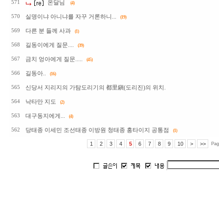
온달님
571
(4)
실명이냐 아니냐를 자꾸 거론하니...
570
(19)
다른 분 들께 사과
569
(1)
길동이에게 질문....
568
(39)
금치 엉아에게 질문.....
567
(45)
길동아..
566
(16)
신당서 지리지의 가탐도리기의 都里鎭(도리진)의 위치.
565
낙타만 지도
564
(2)
대구동지에게...
563
(4)
당태종 이세민 조선태종 이방원 청태종 홍타이지 공통점
562
(1)
1
2
3
4
5
6
7
8
9
10
>
>>
Pag