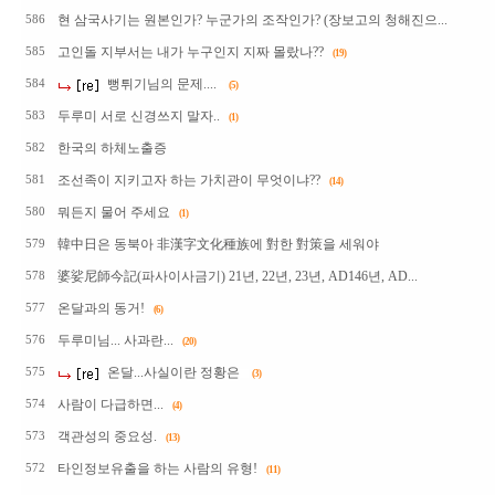
현 삼국사기는 원본인가? 누군가의 조작인가? (장보고의 청해진으...
586
고인돌 지부서는 내가 누구인지 지짜 몰랐나??
585
(19)
뻥튀기님의 문제....
584
(5)
두루미 서로 신경쓰지 말자..
583
(1)
한국의 하체노출증
582
조선족이 지키고자 하는 가치관이 무엇이냐??
581
(14)
뭐든지 물어 주세요
580
(1)
韓中日은 동북아 非漢字文化種族에 對한 對策을 세워야
579
婆娑尼師今記(파사이사금기) 21년, 22년, 23년, AD146년, AD...
578
온달과의 동거!
577
(6)
두루미님... 사과란...
576
(20)
온달...사실이란 정황은
575
(3)
사람이 다급하면...
574
(4)
객관성의 중요성.
573
(13)
타인정보유출을 하는 사람의 유형!
572
(11)