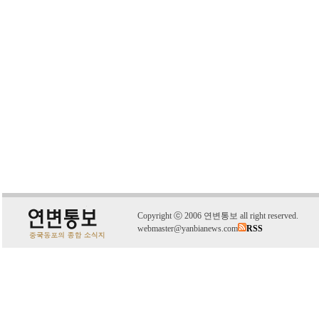
C
o
pyright
ⓒ
2006 연변통보 all right reserved.
webmaster@yanbianews.com
RSS