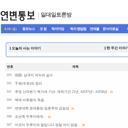
일대일토론방
동포뉴스
ㅣ
포 럼
ㅣ
독자마당
ㅣ
독자 명칼럼
ㅣ
연재물
ㅣ
문서자료실
ㅣ
8.10
(월)
한 주간 이야기
오늘의 사는 이야기
번호
제목
伯固- 삼국지 저자의 실수.
593
于老(우로)의 정리
592
추정 신라본기 혁거세 기년- 재위기간 22년, AD37년~ AD58년.
591
(1)
백제 비류왕의 죽음.
590
연변대학 초대총장-임춘추와 김일성
589
(1)
조선족 두루미에게...
588
(3)
이것이 두루미의 말입니다.정말 어이 없음...
587
(9)