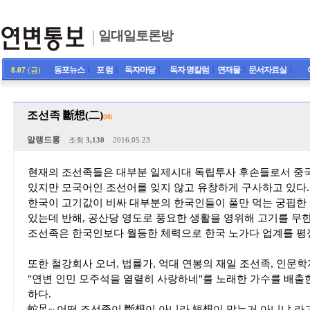
일대일토론방
동포뉴스
ㅣ
포 럼
ㅣ
독자마당
ㅣ
독자 명칼럼
ㅣ
연재물
ㅣ
문서자료실
ㅣ
8.07
(금)
조선족 斷想(二)
(10)
알랭드롱
조회
3,130
2016.05.23
현재의 조선족들은 대부분 일제시대 독립투사 후손들로서 중
있지만 모국어인 조선어를 잊지 않고 유창하게 구사하고 있다.
한국이 고기값이 비싸 대부분의 한국인들이 풀만 먹는 궁핍한
있는데 반해, 공산당 영도로 풍요한 생활을 영위해 고기를 무
조선족은 한국인보다 월등한 체력으로 한국 노가다 업계를 평
또한 철강회사 오너, 법률가, 억대 연봉의 재일 조선족, 인문학
"연변 인민 모주석을 열렬히 사랑하네"를 노래한 가수를 배출
하다.
蛇足~ 어떤 조선족이 斷想이 아니라 短想이 맞는거 아니냐 라