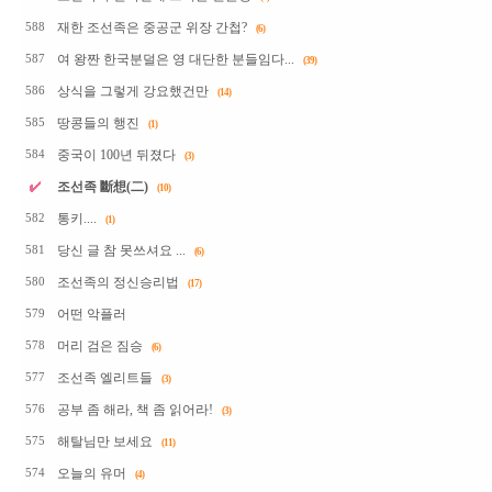
재한 조선족은 중공군 위장 간첩?
588
(6)
여 왕짠 한국분덜은 영 대단한 분들임다...
587
(39)
상식을 그렇게 강요했건만
586
(14)
땅콩들의 행진
585
(1)
중국이 100년 뒤졌다
584
(3)
조선족 斷想(二)
(10)
통키....
582
(1)
당신 글 참 못쓰셔요 ...
581
(6)
조선족의 정신승리법
580
(17)
어떤 악플러
579
머리 검은 짐승
578
(6)
조선족 엘리트들
577
(3)
공부 좀 해라, 책 좀 읽어라!
576
(3)
해탈님만 보세요
575
(11)
오늘의 유머
574
(4)