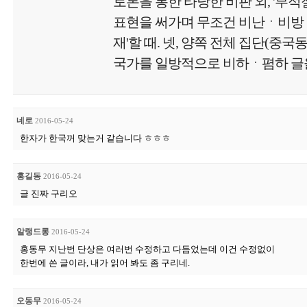
토론을 통한 타당한 비판 외, '부
표현을 써가며 무조건 비난ㆍ비방
재'할 때. 넷, 양쪽 전체 집단(중국
국가를 일방적으로 비하ㆍ폄하 글을
네로
2016-05-24
한자가 한국꺼 맞는거 같습니다 ㅎㅎㅎ
홍길동
2016-05-24
글 진짜 구리오
알랭드롱
2016-05-24
홍동무 지난번 단상은 여러번 수정하고 다듬었는데 이건 수정없이
한번에 쓴 글이라, 내가 읽어 봐도 좀 구리네.
오동무
2016-05-24