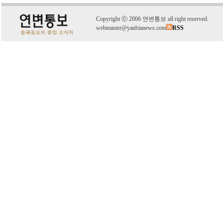
C
o
pyright
ⓒ
2006 연변통보 all right reserved.
webmaster@yanbianews.com
RSS