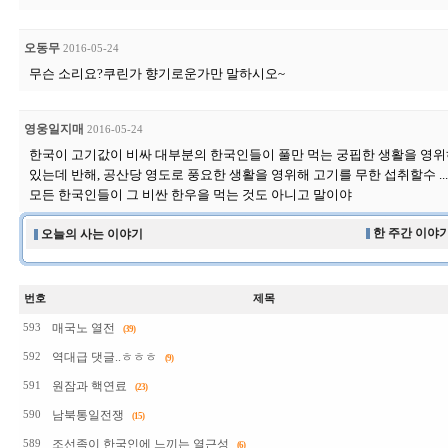
오동무
2016-05-24
무슨 소리요?쿠린가 향기로운가만 말하시오~
영웅일지매
2016-05-24
한국이 고기값이 비싸 대부분의 한국인들이 풀만 먹는 궁핍한 생활을 영
있는데 반해, 공산당 영도로 풍요한 생활을 영위해 고기를 무한 섭취할수 ..
모든 한국인들이 그 비싼 한우을 먹는 것도 아니고 말이야
한 주간 이야기
오늘의 사는 이야기
번호
제목
매국노 열전
593
(39)
역대급 댓글..ㅎㅎㅎ
592
(9)
원잠과 핵연료
591
(23)
남북통일전쟁
590
(15)
조선족이 한국인에 느끼는 열근성
589
(6)