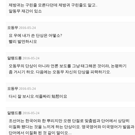
제방귀는 구린줄 모른다던데 제방귀 구린줄도 알고..
알동무 재간이 있소
오동무
2016-05-24
요 우에 내가 쓴 단상은 어떻소?
빨리 발언하시오
알랭드롱
2016-05-24
오동무의 단상이 아니라 언론 보도를 그냥 태그해온 것이라, 논평하기
좀 거시기 하오. 다음에는 오동무 자신의 단상을 피력하기오.
오동무
2016-05-24
다시 잘 보시오.석줄짜리 短想이요
알랭드롱
2016-05-24
조선어는 한국어와 한 뿌리지만 오랜 단절로 맞춤법과 단어에서 상당히
이질화 됐다는 것을 느끼게 하는 단상이요. 영국영어와 미국영어가 발음과
단어에서 이질화 된 것 같이 말이오....