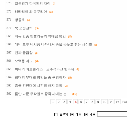
일본인과 한국인의 차이
573
(3)
해타리아 와 돔구리아
572
(23)
방공호
571
(7)
북 포병전력
570
(15)
저능 반중 한빨러들의 역대급 명언
569
(10)
매번 오후 네시쯤 나타나서 똥물 싸놓고 튀는 사이코
568
(3)
진짜 궁금함
567
(4)
모택동 마크
566
(59)
희대의 바보클라스....모주석마크 한마대
565
(8)
희대의 무대뽀 명언들 좀 구경하자
564
(13)
중국 전인대에 시진핑 배지 등장
563
(28)
틈만 나문 주작질로 중국 까대는 분....
562
(157)
1
2
3
4
5
6
7
8
9
10
>
>>
Pag